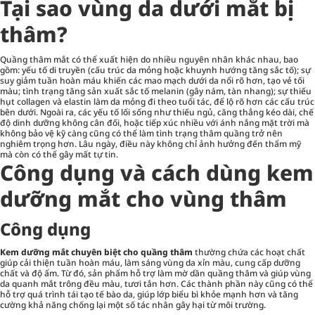
Tại sao vùng da dưới mắt bị
thâm?
Quầng thâm mắt có thể xuất hiện do nhiều nguyên nhân khác nhau, bao
gồm: yếu tố di truyền (cấu trúc da mỏng hoặc khuynh hướng tăng sắc tố); sự
suy giảm tuần hoàn máu khiến các mao mạch dưới da nổi rõ hơn, tạo vẻ tối
màu; tình trạng tăng sản xuất sắc tố melanin (gây nám, tàn nhang); sự thiếu
hụt collagen và elastin làm da mỏng đi theo tuổi tác, để lộ rõ hơn các cấu trúc
bên dưới. Ngoài ra, các yếu tố lối sống như thiếu ngủ, căng thẳng kéo dài, chế
độ dinh dưỡng không cân đối, hoặc tiếp xúc nhiều với ánh nắng mặt trời mà
không bảo vệ kỹ càng cũng có thể làm tình trạng thâm quầng trở nên
nghiêm trọng hơn. Lâu ngày, điều này không chỉ ảnh hưởng đến thẩm mỹ
mà còn có thể gây mất tự tin.
Công dụng và cách dùng kem
dưỡng mắt cho vùng thâm
Công dụng
Kem dưỡng mắt chuyên biệt cho quầng thâm
thường chứa các hoạt chất
giúp cải thiện tuần hoàn máu, làm sáng vùng da xỉn màu, cung cấp dưỡng
chất và độ ẩm. Từ đó, sản phẩm hỗ trợ làm mờ dần quầng thâm và giúp vùng
da quanh mắt trông đều màu, tươi tắn hơn. Các thành phần này cũng có thể
hỗ trợ quá trình tái tạo tế bào da, giúp lớp biểu bì khỏe mạnh hơn và tăng
cường khả năng chống lại một số tác nhân gây hại từ môi trường.