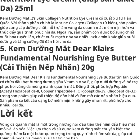
Da) 25ml
Kem Dưỡng Mắt It’s Skin Collagen Nutrition Eye Cream có xuất xứ từ Hàn
Quốc. Với thành phần chính là Marine Collagen (Collagen từ biển), sản phẩm
giúp cung cấp dưỡng chất, hỗ trợ làm vùng da quanh mắt mềm mịn hơn và
thúc đẩy quá trình phục hồi da. Ngoài ra, sản phẩm còn được bổ sung chiết
xuất hoa tuyết liên, chiết xuất mạch nha và nhiều axit amin khác giúp nuôi
dưỡng và tăng cường độ đàn hồi cho da.
5. Kem Dưỡng Mắt Dear Klairs
Fundamental Nourishing Eye Butter
(Cải Thiện Nếp Nhăn) 20g
Kem Dưỡng Mắt Dear Klairs Fundamental Nourishing Eye Butter từ Hàn Quốc
có chứa dầu hạt hướng dương giàu Vitamin A và E, giúp nuôi dưỡng và hỗ trợ
phục hồi vùng da mỏng manh quanh mắt. Đồng thời, phức hợp Peptide
(Acetyl Hexapeptide-8, Copper Tripeptide-1, Oligopeptide-29, Oligopeptide-32)
trong sản phẩm giúp cải thiện độ đàn hồi và làm mờ các nếp nhăn hiệu quả.
Sản phẩm có kết cấu dạng bơ mềm mịn, không gây nhờn rít, phù hợp cho
nhiều loại da.
Lời kết
Vùng da quanh mắt là một trong những nơi đầu tiên thể hiện dấu hiệu mệt
mỏi và lão hóa. Việc lựa chọn và sử dụng kem dưỡng mắt chuyên biệt cho
quầng thâm là một bước quan trọng trong quy trình chăm sóc da, giúp cải
thiện vẻ ngoài và mang lại sự tự tin cho bạn.