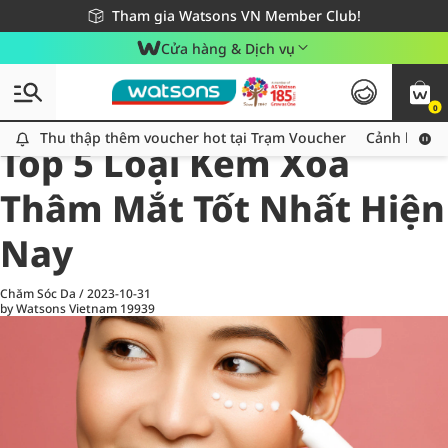
Giao hàng nhanh 24h - Áp dụng khu vực TP. Hồ Chí Minh
Miễn phí giao hàng cho đơn hàng từ 249,000Đ
Tham gia Watsons VN Member Club!
Cửa hàng & Dịch vụ
0
All
Chăm Sóc Cá Nhân
Ch
Thu thập thêm voucher hot tại Trạm Voucher
Thu thập thêm voucher hot tại Trạm Voucher
Cảnh báo An
Top 5 Loại Kem Xóa
Thâm Mắt Tốt Nhất Hiện
Nay
Chăm Sóc Da
/
2023-10-31
by Watsons Vietnam
19939