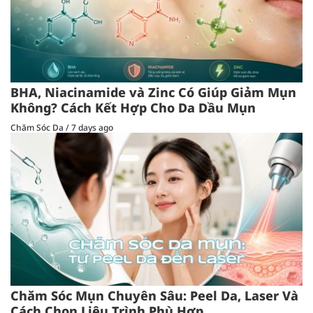
BHA, Niacinamide và Zinc Có Giúp Giảm Mụn
Không? Cách Kết Hợp Cho Da Dầu Mụn
Chăm Sóc Da
/
7 days ago
Chăm Sóc Mụn Chuyên Sâu: Peel Da, Laser Và
Cách Chọn Liệu Trình Phù Hợp