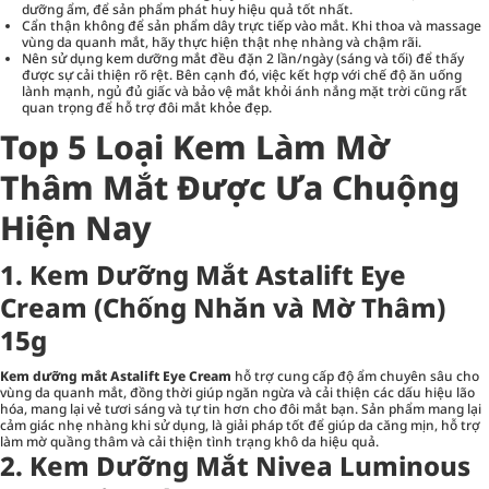
dưỡng ẩm, để sản phẩm phát huy hiệu quả tốt nhất.
Cẩn thận không để sản phẩm dây trực tiếp vào mắt. Khi thoa và massage
vùng da quanh mắt, hãy thực hiện thật nhẹ nhàng và chậm rãi.
Nên sử dụng kem dưỡng mắt đều đặn 2 lần/ngày (sáng và tối) để thấy
được sự cải thiện rõ rệt. Bên cạnh đó, việc kết hợp với chế độ ăn uống
lành mạnh, ngủ đủ giấc và bảo vệ mắt khỏi ánh nắng mặt trời cũng rất
quan trọng để hỗ trợ đôi mắt khỏe đẹp.
Top 5 Loại Kem Làm Mờ
Thâm Mắt Được Ưa Chuộng
Hiện Nay
1. Kem Dưỡng Mắt Astalift Eye
Cream (Chống Nhăn và Mờ Thâm)
15g
Kem dưỡng mắt Astalift Eye Cream
hỗ trợ cung cấp độ ẩm chuyên sâu cho
vùng da quanh mắt, đồng thời giúp ngăn ngừa và cải thiện các dấu hiệu lão
hóa, mang lại vẻ tươi sáng và tự tin hơn cho đôi mắt bạn. Sản phẩm mang lại
cảm giác nhẹ nhàng khi sử dụng, là giải pháp tốt để giúp da căng mịn, hỗ trợ
làm mờ quầng thâm và cải thiện tình trạng khô da hiệu quả.
2. Kem Dưỡng Mắt Nivea Luminous