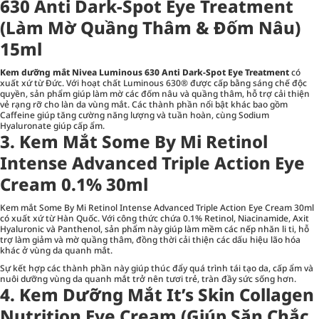
630 Anti Dark-Spot Eye Treatment
(Làm Mờ Quầng Thâm & Đốm Nâu)
15ml
Kem dưỡng mắt Nivea Luminous 630 Anti Dark-Spot Eye Treatment
có
xuất xứ từ Đức. Với hoạt chất Luminous 630® được cấp bằng sáng chế độc
quyền, sản phẩm giúp làm mờ các đốm nâu và quầng thâm, hỗ trợ cải thiện
vẻ rạng rỡ cho làn da vùng mắt. Các thành phần nổi bật khác bao gồm
Caffeine giúp tăng cường năng lượng và tuần hoàn, cùng Sodium
Hyaluronate giúp cấp ẩm.
3. Kem Mắt Some By Mi Retinol
Intense Advanced Triple Action Eye
Cream 0.1% 30ml
Kem mắt Some By Mi Retinol Intense Advanced Triple Action Eye Cream 30ml
có xuất xứ từ Hàn Quốc. Với công thức chứa 0.1% Retinol, Niacinamide, Axit
Hyaluronic và Panthenol, sản phẩm này giúp làm mềm các nếp nhăn li ti, hỗ
trợ làm giảm và mờ quầng thâm, đồng thời cải thiện các dấu hiệu lão hóa
khác ở vùng da quanh mắt.
Sự kết hợp các thành phần này giúp thúc đẩy quá trình tái tạo da, cấp ẩm và
nuôi dưỡng vùng da quanh mắt trở nên tươi trẻ, tràn đầy sức sống hơn.
4. Kem Dưỡng Mắt It’s Skin Collagen
Nutrition Eye Cream (Giúp Săn Chắc