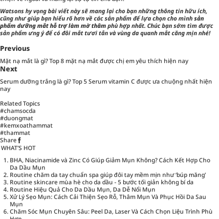
Watsons hy vọng bài viết này sẽ mang lại cho bạn những thông tin hữu ích,
cũng như giúp bạn hiểu rõ hơn về các sản phẩm để lựa chọn cho mình
sản
phẩm dưỡng mắt hỗ trợ làm mờ thâm
phù hợp nhất. Chúc bạn sớm tìm được
sản phẩm ưng ý để có đôi mắt tươi tắn và vùng da quanh mắt căng mịn nhé!
Previous
Mặt nạ mắt là gì? Top 8 mặt nạ mắt được chị em yêu thích hiện nay
Next
Serum dưỡng trắng là gì? Top 5 Serum vitamin C được ưa chuộng nhất hiện
nay
Related Topics
#chamsocda
#duongmat
#kemxoathammat
#thammat
Share
WHAT’S HOT
BHA, Niacinamide và Zinc Có Giúp Giảm Mụn Không? Cách Kết Hợp Cho
Da Dầu Mụn
Routine chăm da tay chuẩn spa giúp đôi tay mềm mịn như ‘búp măng’
Routine skincare mùa hè cho da dầu - 5 bước tối giản không bí da
Routine Hiệu Quả Cho Da Dầu Mụn, Da Dễ Nổi Mụn
Xử Lý Sẹo Mụn: Cách Cải Thiện Sẹo Rỗ, Thâm Mụn Và Phục Hồi Da Sau
Mụn
Chăm Sóc Mụn Chuyên Sâu: Peel Da, Laser Và Cách Chọn Liệu Trình Phù
Hợp