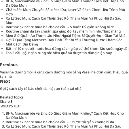
BHA, Niacinamide và Zinc Có Giúp Giảm Mụn Không? Cách Kết Hợp Cho
Da Dầu Mụn
Chăm Sóc Mụn Chuyên Sâu: Peel Da, Laser Và Cách Chọn Liệu Trình Phù
Hợp
Xử Lý Sẹo Mụn: Cách Cải Thiện Sẹo Rỗ, Thâm Mụn Và Phục Hồi Da Sau
Mụn
Routine skincare mùa hè cho da dầu – 5 bước tối giản không bí da
Routine chăm da tay chuẩn spa giúp đôi tay mềm mịn như ‘búp măng’
Mẹo Giữ Quần Áo Thơm Lâu Như Ngoài Tiệm: Bí Quyết Đơn Giản Tại Nhà
Gợi Ý Quà Tặng Mother’s Day Tinh Tế: Khi Yêu Thương Được Chăm Sóc
Một Cách Dịu Dàng
Bật mí 10 mẹo xịt nước hoa đúng cách giúp cơ thể thơm lâu suốt ngày dài
Top 5 dầu gội ngăn rụng tóc hiệu quả và được tin dùng hiện nay
Previous
Vaseline dưỡng môi là gì? 3 cách dưỡng môi bằng Vaseline đơn giản, hiệu quả
tại nhà
Next
Gợi ý cách tẩy tế bào chết da mặt an toàn tại nhà
Related Topics
Share
WHAT’S HOT
BHA, Niacinamide và Zinc Có Giúp Giảm Mụn Không? Cách Kết Hợp Cho
Da Dầu Mụn
Routine skincare mùa hè cho da dầu - 5 bước tối giản không bí da
Xử Lý Sẹo Mụn: Cách Cải Thiện Sẹo Rỗ, Thâm Mụn Và Phục Hồi Da Sau