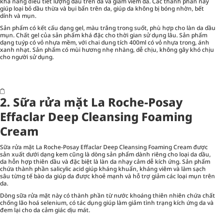
khả năng điều tiết lượng dầu trên da và giảm viêm da. Các thành phần này
giúp loại bỏ dầu thừa và bụi bẩn trên da, giúp da không bị bóng nhờn, bết
dính và mụn.
Sản phẩm có kết cấu dạng gel, màu trắng trong suốt, phù hợp cho làn da dầu
mụn. Chất gel của sản phẩm khá đặc cho thời gian sử dụng lâu. Sản phẩm
dạng tuýp có vỏ nhựa mềm, với chai dung tích 400ml có vỏ nhựa trong, ánh
xanh nhạt. Sản phẩm có mùi hương nhẹ nhàng, dễ chịu, không gây khó chịu
cho người sử dụng.
2. Sữa rửa mặt La Roche-Posay
Effaclar Deep Cleansing Foaming
Cream
Sữa rửa mặt La Roche-Posay Effaclar Deep Cleansing Foaming Cream được
sản xuất dưới dạng kem cũng là dòng sản phẩm dành riêng cho loại da dầu,
da hỗn hợp thiên dầu và đặc biệt là làn da nhạy cảm dễ kích ứng. Sản phẩm
chứa thành phần salicylic acid giúp kháng khuẩn, kháng viêm và làm sạch
sâu từng tế bào da giúp da được khoẻ mạnh và hỗ trợ giảm các loại mụn trên
da.
Dòng sữa rửa mặt này có thành phần từ nước khoáng thiên nhiên chứa chất
chống lão hoá selenium, có tác dụng giúp làm giảm tình trạng kích ứng da và
đem lại cho da cảm giác dịu mát.