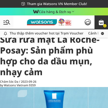
Giao hàng nhanh 24h - Áp dụng khu vực TP. Hồ Chí Minh
Miễn phí giao hàng cho đơn hàng từ 249,000Đ
Tham gia Watsons VN Member Club!
Cửa hàng & Dịch vụ
0
All
Chăm Sóc Cá Nhân
Ch
Thu thập thêm voucher hot tại Trạm Voucher
Thu thập thêm voucher hot tại Trạm Voucher
Cảnh báo An
Sữa rửa mặt La Roche-
Posay: Sản phẩm phù
hợp cho da dầu mụn,
nhạy cảm
Chăm Sóc Da
/
2023-09-26
by Watsons Vietnam
9359