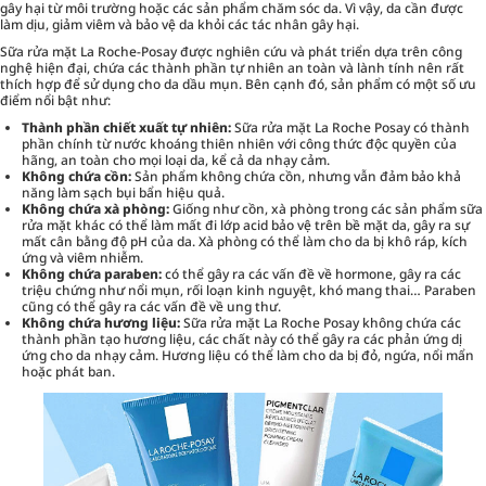
gây hại từ môi trường hoặc các sản phẩm chăm sóc da. Vì vậy, da cần được
làm dịu, giảm viêm và bảo vệ da khỏi các tác nhân gây hại.
Sữa rửa mặt La Roche-Posay được nghiên cứu và phát triển dựa trên công
nghệ hiện đại, chứa các thành phần tự nhiên an toàn và lành tính nên rất
thích hợp để sử dụng cho da dầu mụn. Bên cạnh đó, sản phẩm có một số ưu
điểm nổi bật như:
Thành phần chiết xuất tự nhiên:
Sữa rửa mặt La Roche Posay có thành
phần chính từ nước khoáng thiên nhiên với công thức độc quyền của
hãng, an toàn cho mọi loại da, kể cả da nhạy cảm.
Không chứa cồn:
Sản phẩm không chứa cồn, nhưng vẫn đảm bảo khả
năng làm sạch bụi bẩn hiệu quả.
Không chứa xà phòng:
Giống như cồn, xà phòng trong các sản phẩm sữa
rửa mặt khác có thể làm mất đi lớp acid bảo vệ trên bề mặt da, gây ra sự
mất cân bằng độ pH của da. Xà phòng có thể làm cho da bị khô ráp, kích
ứng và viêm nhiễm.
Không chứa paraben:
có thể gây ra các vấn đề về hormone, gây ra các
triệu chứng như nổi mụn, rối loạn kinh nguyệt, khó mang thai… Paraben
cũng có thể gây ra các vấn đề về ung thư.
Không chứa hương liệu:
Sữa rửa mặt La Roche Posay không chứa các
thành phần tạo hương liệu, các chất này có thể gây ra các phản ứng dị
ứng cho da nhạy cảm. Hương liệu có thể làm cho da bị đỏ, ngứa, nổi mẩn
hoặc phát ban.