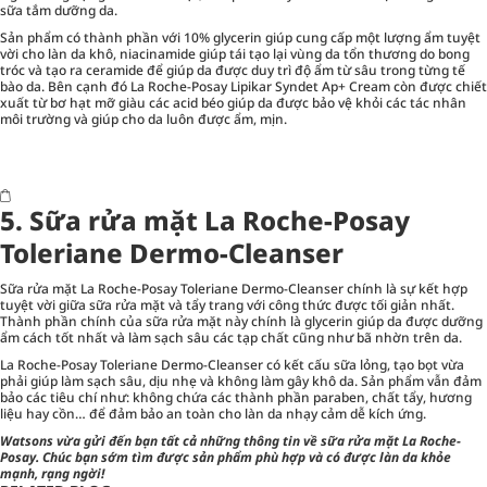
sữa tắm dưỡng da.
Sản phẩm có thành phần với 10% glycerin giúp cung cấp một lượng ẩm tuyệt
vời cho làn da khô, niacinamide giúp tái tạo lại vùng da tổn thương do bong
tróc và tạo ra ceramide để giúp da được duy trì độ ẩm từ sâu trong từng tế
bào da. Bên cạnh đó La Roche-Posay Lipikar Syndet Ap+ Cream còn được chiết
xuất từ bơ hạt mỡ giàu các acid béo giúp da được bảo vệ khỏi các tác nhân
môi trường và giúp cho da luôn được ẩm, mịn.
5. Sữa rửa mặt La Roche-Posay
Toleriane Dermo-Cleanser
Sữa rửa mặt La Roche-Posay Toleriane Dermo-Cleanser chính là sự kết hợp
tuyệt vời giữa sữa rửa mặt và tẩy trang với công thức được tối giản nhất.
Thành phần chính của sữa rửa mặt này chính là glycerin giúp da được dưỡng
ẩm cách tốt nhất và làm sạch sâu các tạp chất cũng như bã nhờn trên da.
La Roche-Posay Toleriane Dermo-Cleanser có kết cấu sữa lỏng, tạo bọt vừa
phải giúp làm sạch sâu, dịu nhẹ và không làm gây khô da. Sản phẩm vẫn đảm
bảo các tiêu chí như: không chứa các thành phần paraben, chất tẩy, hương
liệu hay cồn… để đảm bảo an toàn cho làn da nhạy cảm dễ kích ứng.
Watsons
vừa gửi đến bạn tất cả những thông tin về sữa rửa mặt La Roche-
Posay. Chúc bạn sớm tìm được sản phẩm phù hợp và có được làn da khỏe
mạnh, rạng ngời!