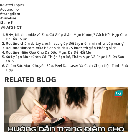
Related Topics
#duongmoi
#trangdiem
#vaseline
Share
WHAT’S HOT
BHA, Niacinamide và Zinc Có Giúp Giảm Mụn Không? Cách Kết Hợp Cho
Da Dầu Mụn
Routine chăm da tay chuẩn spa giúp đôi tay mềm mịn như ‘búp măng’
Routine skincare mùa hè cho da dầu - 5 bước tối giản không bí da
Routine Hiệu Quả Cho Da Dầu Mụn, Da Dễ Nổi Mụn
Xử Lý Sẹo Mụn: Cách Cải Thiện Sẹo Rỗ, Thâm Mụn Và Phục Hồi Da Sau
Mụn
Chăm Sóc Mụn Chuyên Sâu: Peel Da, Laser Và Cách Chọn Liệu Trình Phù
Hợp
RELATED BLOG