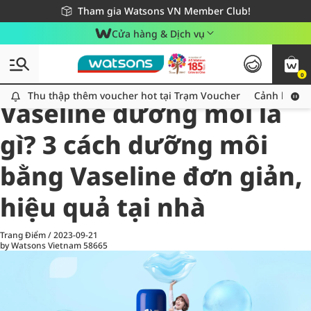
Giao hàng nhanh 24h - Áp dụng khu vực TP. Hồ Chí Minh
Miễn phí giao hàng cho đơn hàng từ 249,000Đ
Tham gia Watsons VN Member Club!
Cửa hàng & Dịch vụ
0
All
Chăm Sóc Cá Nhân
Ch
Thu thập thêm voucher hot tại Trạm Voucher
Thu thập thêm voucher hot tại Trạm Voucher
Cảnh báo An
Vaseline dưỡng môi là
gì? 3 cách dưỡng môi
bằng Vaseline đơn giản,
hiệu quả tại nhà
Trang Điểm
/
2023-09-21
by Watsons Vietnam
58665