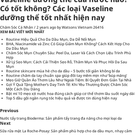
Có tốt không? Các loại Vaseline
dưỡng thể tốt nhất hiện nay
Chăm Sóc Cá Nhân
/
2 years ago
by Watsons Vietnam
26416
XEM BÀI VIẾT MỚI NHẤT
Routine Hiệu Quả Cho Da Dầu Mụn, Da Dễ Nổi Mụn
BHA, Niacinamide và Zinc Có Giúp Giảm Mụn Không? Cách Kết Hợp Cho
Da Dầu Mụn
Chăm Sóc Mụn Chuyên Sâu: Peel Da, Laser Và Cách Chọn Liệu Trình Phù
Hợp
Xử Lý Sẹo Mụn: Cách Cải Thiện Sẹo Rỗ, Thâm Mụn Và Phục Hồi Da Sau
Mụn
Routine skincare mùa hè cho da dầu – 5 bước tối giản không bí da
Routine chăm da tay chuẩn spa giúp đôi tay mềm mịn như ‘búp măng’
Mẹo Giữ Quần Áo Thơm Lâu Như Ngoài Tiệm: Bí Quyết Đơn Giản Tại Nhà
Gợi Ý Quà Tặng Mother’s Day Tinh Tế: Khi Yêu Thương Được Chăm Sóc
Một Cách Dịu Dàng
Bật mí 10 mẹo xịt nước hoa đúng cách giúp cơ thể thơm lâu suốt ngày dài
Top 5 dầu gội ngăn rụng tóc hiệu quả và được tin dùng hiện nay
Previous
Nước tẩy trang Bioderma: Sản phẩm tẩy trang đa năng cho mọi loại da
Next
Sữa rửa mặt La Roche-Posay: Sản phẩm phù hợp cho da dầu mụn, nhạy cảm