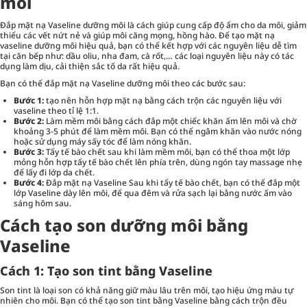
môi
Đắp mặt nạ Vaseline dưỡng môi là cách giúp cung cấp độ ẩm cho da môi, giảm
thiểu các vết nứt nẻ và giúp môi căng mọng, hồng hào. Để tạo mặt nạ
vaseline dưỡng môi hiệu quả, bạn có thể kết hợp với các nguyên liệu dễ tìm
tại căn bếp như: dầu oliu, nha đam, cà rốt,… các loại nguyên liệu này có tác
dụng làm dịu, cải thiện sắc tố da rất hiệu quả.
Bạn có thể đắp mặt nạ Vaseline dưỡng môi theo các bước sau:
Bước 1:
tạo nên hỗn hợp mặt nạ bằng cách trộn các nguyên liệu với
vaseline theo tỉ lệ 1:1.
Bước 2:
Làm mềm môi bằng cách đắp một chiếc khăn ấm lên môi và chờ
khoảng 3-5 phút để làm mềm môi. Bạn có thể ngâm khăn vào nước nóng
hoặc sử dụng máy sấy tóc để làm nóng khăn.
Bước 3:
Tẩy tế bào chết sau khi làm mềm môi, bạn có thể thoa một lớp
mỏng hỗn hợp tẩy tế bào chết lên phía trên, dùng ngón tay massage nhẹ
để lấy đi lớp da chết.
Bước 4:
Đắp mặt nạ Vaseline Sau khi tẩy tế bào chết, bạn có thể đắp một
lớp Vaseline dày lên môi, để qua đêm và rửa sạch lại bằng nước ấm vào
sáng hôm sau.
Cách tạo son dưỡng môi bằng
Vaseline
Cách 1: Tạo son tint bằng Vaseline
Son tint là loại son có khả năng giữ màu lâu trên môi, tạo hiệu ứng màu tự
nhiên cho môi. Bạn có thể tạo son tint bằng Vaseline bằng cách trộn đều