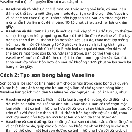
Vaseline với một số nguyên liệu có màu sắc, như:
Vaseline và cà phê:
Cà phê là một loại thức uống phổ biến, có màu nâu
đậm, có thể tạo ra một tông son nude đẹp. Bạn có thể trộn đều Vaseline
và cà phê bột theo tỉ lệ 1:1 thành hỗn hợp sền sệt. Sau đó, thoa một lớp
mỏng hỗn hợp lên môi, để khoảng 10-15 phút và lau sạch lại bằng khăn
giấy.
Vaseline và dâu tây:
Dâu tây là một loại trái cây có màu đỏ tươi, có thể tạo
ra một tông son hồng ngọt ngào. Bạn có thể trộn đều Vaseline và dâu tây
nghiền theo tỉ lệ 1:1 thành hỗn hợp sền sệt. Sau đó, thoa một lớp mỏng
hỗn hợp lên môi, để khoảng 10-15 phút và lau sạch lại bằng khăn giấy.
Vaseline và củ cải đỏ:
Củ cải đỏ là một loại rau quả có màu tím đậm, có
thể tạo ra một tông son burgundy sang trọng. Bạn có thể trộn đều
Vaseline và nước củ cải đỏ theo tỉ lệ 1:1 thành hỗn hợp sền sệt. Sau đó,
thoa một lớp mỏng hỗn hợp lên môi, để khoảng 10-15 phút và lau sạch lại
bằng khăn giấy.
Cách 2: Tạo son bóng bằng Vaseline
Son bóng là loại son có khả năng làm cho đôi môi trông căng bóng và quyến
rũ, tạo hiệu ứng ánh sáng cho khuôn mặt. Bạn có thể tạo son bóng bằng
Vaseline bằng cách trộn đều Vaseline với các nguyên liệu có ánh nhũ, như:
Vaseline và phấn mắt:
Phấn mắt là loại trang điểm dùng để tô điểm cho
đôi mắt, có nhiều màu sắc và ánh nhũ khác nhau. Bạn có thể chọn một
loại phấn mắt có ánh nhũ phù hợp với tông da và sở thích của bạn, sau đó
trộn đều với Vaseline theo tỉ lệ 1:1 thành hỗn hợp sền sệt. Sau đó, thoa
một lớp mỏng hỗn hợp lên môi hoặc lên lớp son đã thoa trước đó.
Vaseline và son dưỡng:
Son dưỡng là loại son có chứa các chất dưỡng ẩm
và chất bảo vệ da, giúp cho đôi môi luôn khỏe mạnh và không bị khô nứt.
Bạn có thể chọn một loại son dưỡng có ánh nhũ phù hợp với tông da và