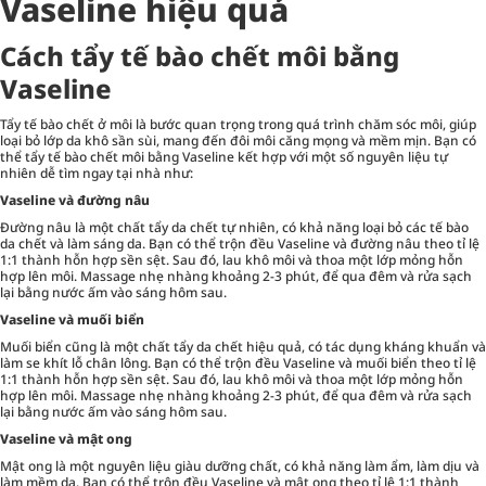
Vaseline hiệu quả
Cách tẩy tế bào chết môi bằng
Vaseline
Tẩy tế bào chết ở môi
là bước quan trọng trong quá trình chăm sóc môi, giúp
loại bỏ lớp da khô sần sùi, mang đến đôi môi căng mọng và mềm mịn. Bạn có
thể tẩy tế bào chết môi bằng Vaseline kết hợp với một số nguyên liệu tự
nhiên dễ tìm ngay tại nhà như:
Vaseline và đường nâu
Đường nâu là một chất tẩy da chết tự nhiên, có khả năng loại bỏ các tế bào
da chết và làm sáng da. Bạn có thể trộn đều Vaseline và đường nâu theo tỉ lệ
1:1 thành hỗn hợp sền sệt. Sau đó, lau khô môi và thoa một lớp mỏng hỗn
hợp lên môi. Massage nhẹ nhàng khoảng 2-3 phút, để qua đêm và rửa sạch
lại bằng nước ấm vào sáng hôm sau.
Vaseline và muối biển
Muối biển cũng là một chất tẩy da chết hiệu quả, có tác dụng kháng khuẩn và
làm se khít lỗ chân lông. Bạn có thể trộn đều Vaseline và muối biển theo tỉ lệ
1:1 thành hỗn hợp sền sệt. Sau đó, lau khô môi và thoa một lớp mỏng hỗn
hợp lên môi. Massage nhẹ nhàng khoảng 2-3 phút, để qua đêm và rửa sạch
lại bằng nước ấm vào sáng hôm sau.
Vaseline và mật ong
Mật ong là một nguyên liệu giàu dưỡng chất, có khả năng làm ẩm, làm dịu và
làm mềm da. Bạn có thể trộn đều Vaseline và mật ong theo tỉ lệ 1:1 thành