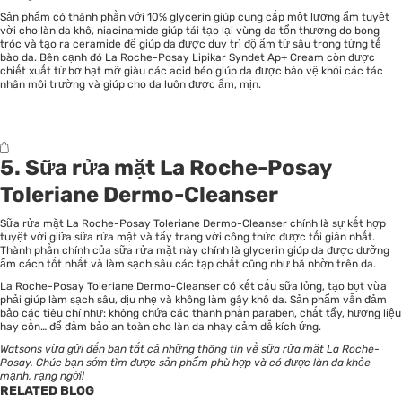
Sản phẩm có thành phần với 10% glycerin giúp cung cấp một lượng ẩm tuyệt
vời cho làn da khô, niacinamide giúp tái tạo lại vùng da tổn thương do bong
tróc và tạo ra ceramide để giúp da được duy trì độ ẩm từ sâu trong từng tế
bào da. Bên cạnh đó La Roche-Posay Lipikar Syndet Ap+ Cream còn được
chiết xuất từ bơ hạt mỡ giàu các acid béo giúp da được bảo vệ khỏi các tác
nhân môi trường và giúp cho da luôn được ẩm, mịn.
5. Sữa rửa mặt La Roche-Posay
Toleriane Dermo-Cleanser
Sữa rửa mặt La Roche-Posay Toleriane Dermo-Cleanser chính là sự kết hợp
tuyệt vời giữa sữa rửa mặt và tẩy trang với công thức được tối giản nhất.
Thành phần chính của sữa rửa mặt này chính là glycerin giúp da được dưỡng
ẩm cách tốt nhất và làm sạch sâu các tạp chất cũng như bã nhờn trên da.
La Roche-Posay Toleriane Dermo-Cleanser có kết cấu sữa lỏng, tạo bọt vừa
phải giúp làm sạch sâu, dịu nhẹ và không làm gây khô da. Sản phẩm vẫn đảm
bảo các tiêu chí như: không chứa các thành phần paraben, chất tẩy, hương liệu
hay cồn… để đảm bảo an toàn cho làn da nhạy cảm dễ kích ứng.
Watsons
vừa gửi đến bạn tất cả những thông tin về sữa rửa mặt La Roche-
Posay. Chúc bạn sớm tìm được sản phẩm phù hợp và có được làn da khỏe
mạnh, rạng ngời!
RELATED BLOG