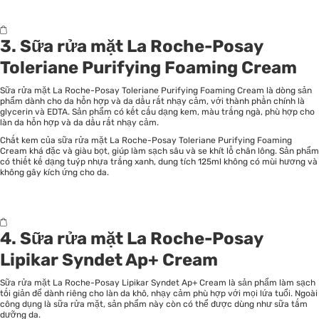
3. Sữa rửa mặt La Roche-Posay
Toleriane Purifying Foaming Cream
Sữa rửa mặt La Roche-Posay Toleriane Purifying Foaming Cream là dòng sản
phẩm dành cho da hỗn hợp và da dầu rất nhạy cảm, với thành phần chính là
glycerin và EDTA. Sản phẩm có kết cấu dạng kem, màu trắng ngà, phù hợp cho
làn da hỗn hợp và da dầu rất nhạy cảm.
Chất kem của sữa rửa mặt La Roche-Posay Toleriane Purifying Foaming
Cream khá đặc và giàu bọt, giúp làm sạch sâu và se khít lỗ chân lông. Sản phẩm
có thiết kế dạng tuýp nhựa trắng xanh, dung tích 125ml không có mùi hương và
không gây kích ứng cho da.
4. Sữa rửa mặt La Roche-Posay
Lipikar Syndet Ap+ Cream
Sữa rửa mặt La Roche-Posay Lipikar Syndet Ap+ Cream là sản phẩm làm sạch
tối giản để dành riêng cho làn da khô, nhạy cảm phù hợp với mọi lứa tuổi. Ngoài
công dụng là sữa rửa mặt, sản phẩm này còn có thể được dùng như sữa tắm
dưỡng da.