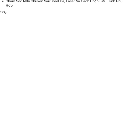
Chăm Sóc Mụn Chuyên Sâu: Peel Da, Laser Và Cách Chọn Liệu Trình Phù
Hợp
*/?>