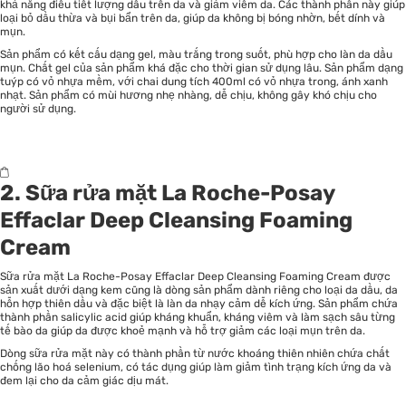
khả năng điều tiết lượng dầu trên da và giảm viêm da. Các thành phần này giúp
loại bỏ dầu thừa và bụi bẩn trên da, giúp da không bị bóng nhờn, bết dính và
mụn.
Sản phẩm có kết cấu dạng gel, màu trắng trong suốt, phù hợp cho làn da dầu
mụn. Chất gel của sản phẩm khá đặc cho thời gian sử dụng lâu. Sản phẩm dạng
tuýp có vỏ nhựa mềm, với chai dung tích 400ml có vỏ nhựa trong, ánh xanh
nhạt. Sản phẩm có mùi hương nhẹ nhàng, dễ chịu, không gây khó chịu cho
người sử dụng.
2. Sữa rửa mặt La Roche-Posay
Effaclar Deep Cleansing Foaming
Cream
Sữa rửa mặt La Roche-Posay Effaclar Deep Cleansing Foaming Cream được
sản xuất dưới dạng kem cũng là dòng sản phẩm dành riêng cho loại da dầu, da
hỗn hợp thiên dầu và đặc biệt là làn da nhạy cảm dễ kích ứng. Sản phẩm chứa
thành phần salicylic acid giúp kháng khuẩn, kháng viêm và làm sạch sâu từng
tế bào da giúp da được khoẻ mạnh và hỗ trợ giảm các loại mụn trên da.
Dòng sữa rửa mặt này có thành phần từ nước khoáng thiên nhiên chứa chất
chống lão hoá selenium, có tác dụng giúp làm giảm tình trạng kích ứng da và
đem lại cho da cảm giác dịu mát.