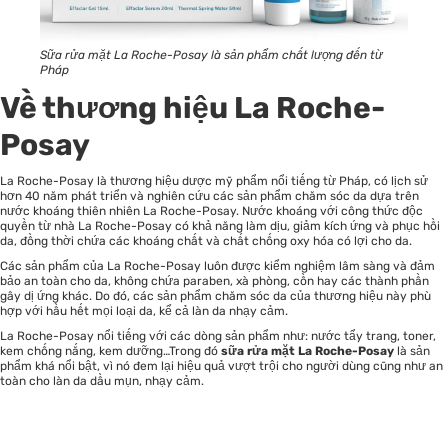
Sữa rửa mặt La Roche-Posay là sản phẩm chất lượng đến từ
Pháp
Về thương hiệu La Roche-
Posay
La Roche-Posay là thương hiệu dược mỹ phẩm nổi tiếng từ Pháp, có lịch sử
hơn 40 năm phát triển và nghiên cứu các sản phẩm chăm sóc da dựa trên
nước khoáng thiên nhiên La Roche-Posay. Nước khoáng với công thức độc
quyền từ nhà La Roche-Posay có khả năng làm dịu, giảm kích ứng và phục hồi
da, đồng thời chứa các khoáng chất và chất chống oxy hóa có lợi cho da.
Các sản phẩm của La Roche-Posay luôn được kiểm nghiệm lâm sàng và đảm
bảo an toàn cho da, không chứa paraben, xà phòng, cồn hay các thành phần
gây dị ứng khác. Do đó, các sản phẩm chăm sóc da của thương hiệu này phù
hợp với hầu hết mọi loại da, kể cả làn da nhạy cảm.
La Roche-Posay nổi tiếng với các dòng sản phẩm như: nước tẩy trang,
toner
,
kem chống nắng, kem dưỡng…Trong đó
sữa rửa mặt La Roche-Posay
là sản
phẩm khá nổi bật, vì nó đem lại hiệu quả vượt trội cho người dùng cũng như an
toàn cho làn da dầu mụn, nhạy cảm.