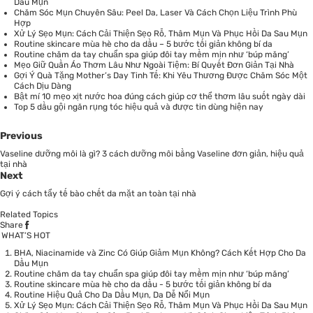
Dầu Mụn
Chăm Sóc Mụn Chuyên Sâu: Peel Da, Laser Và Cách Chọn Liệu Trình Phù
Hợp
Xử Lý Sẹo Mụn: Cách Cải Thiện Sẹo Rỗ, Thâm Mụn Và Phục Hồi Da Sau Mụn
Routine skincare mùa hè cho da dầu – 5 bước tối giản không bí da
Routine chăm da tay chuẩn spa giúp đôi tay mềm mịn như ‘búp măng’
Mẹo Giữ Quần Áo Thơm Lâu Như Ngoài Tiệm: Bí Quyết Đơn Giản Tại Nhà
Gợi Ý Quà Tặng Mother’s Day Tinh Tế: Khi Yêu Thương Được Chăm Sóc Một
Cách Dịu Dàng
Bật mí 10 mẹo xịt nước hoa đúng cách giúp cơ thể thơm lâu suốt ngày dài
Top 5 dầu gội ngăn rụng tóc hiệu quả và được tin dùng hiện nay
Previous
Vaseline dưỡng môi là gì? 3 cách dưỡng môi bằng Vaseline đơn giản, hiệu quả
tại nhà
Next
Gợi ý cách tẩy tế bào chết da mặt an toàn tại nhà
Related Topics
Share
WHAT’S HOT
BHA, Niacinamide và Zinc Có Giúp Giảm Mụn Không? Cách Kết Hợp Cho Da
Dầu Mụn
Routine chăm da tay chuẩn spa giúp đôi tay mềm mịn như ‘búp măng’
Routine skincare mùa hè cho da dầu - 5 bước tối giản không bí da
Routine Hiệu Quả Cho Da Dầu Mụn, Da Dễ Nổi Mụn
Xử Lý Sẹo Mụn: Cách Cải Thiện Sẹo Rỗ, Thâm Mụn Và Phục Hồi Da Sau Mụn