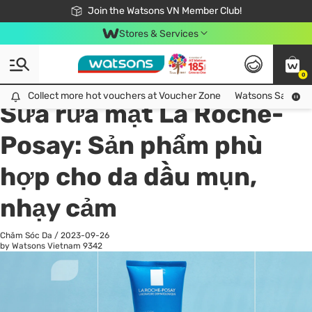
Free Shipping For Order From 249,000Đ
24h Fast delivery in Hồ Chí Minh City
Join the Watsons VN Member Club!
Stores & Services
0
All
Chăm Sóc Cá Nhân
Ch
Collect more hot vouchers at Voucher Zone
Collect more hot vouchers at Voucher Zone
Watsons Safety Al
Sữa rửa mặt La Roche-
Posay: Sản phẩm phù
hợp cho da dầu mụn,
nhạy cảm
Chăm Sóc Da
/
2023-09-26
by Watsons Vietnam
9342