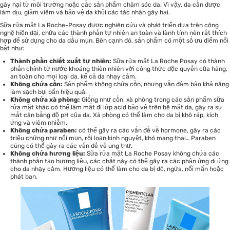
gây hại từ môi trường hoặc các sản phẩm chăm sóc da. Vì vậy, da cần được
làm dịu, giảm viêm và bảo vệ da khỏi các tác nhân gây hại.
Sữa rửa mặt La Roche-Posay được nghiên cứu và phát triển dựa trên công
nghệ hiện đại, chứa các thành phần tự nhiên an toàn và lành tính nên rất thích
hợp để sử dụng cho da dầu mụn. Bên cạnh đó, sản phẩm có một số ưu điểm nổi
bật như:
Thành phần chiết xuất tự nhiên:
Sữa rửa mặt La Roche Posay có thành
phần chính từ nước khoáng thiên nhiên với công thức độc quyền của hãng,
an toàn cho mọi loại da, kể cả da nhạy cảm.
Không chứa cồn:
Sản phẩm không chứa cồn, nhưng vẫn đảm bảo khả năng
làm sạch bụi bẩn hiệu quả.
Không chứa xà phòng:
Giống như cồn, xà phòng trong các sản phẩm sữa
rửa mặt khác có thể làm mất đi lớp acid bảo vệ trên bề mặt da, gây ra sự
mất cân bằng độ pH của da. Xà phòng có thể làm cho da bị khô ráp, kích
ứng và viêm nhiễm.
Không chứa paraben:
có thể gây ra các vấn đề về hormone, gây ra các
triệu chứng như nổi mụn, rối loạn kinh nguyệt, khó mang thai… Paraben
cũng có thể gây ra các vấn đề về ung thư.
Không chứa hương liệu:
Sữa rửa mặt La Roche Posay không chứa các
thành phần tạo hương liệu, các chất này có thể gây ra các phản ứng dị ứng
cho da nhạy cảm. Hương liệu có thể làm cho da bị đỏ, ngứa, nổi mẩn hoặc
phát ban.