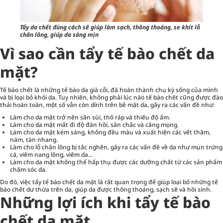
Tẩy da chết đúng cách sẽ giúp làm sạch, thông thoáng, se khít lỗ
chân lông, giúp da sáng mịn
Vì sao cần tẩy tế bào chết da
mặt?
Tế bào chết là những tế bào da già cỗi, đã hoàn thành chu kỳ sống của mình
và bị loại bỏ khỏi da. Tuy nhiên, không phải lúc nào tế bào chết cũng được đào
thải hoàn toàn, một số vẫn còn dính trên bề mặt da, gây ra các vấn đề như:
Làm cho da mặt trở nên sần sùi, thô ráp và thiếu độ ẩm.
Làm cho da mặt mất đi độ đàn hồi, săn chắc và căng mọng.
Làm cho da mặt kém sáng, không đều màu và xuất hiện các vết thâm,
nám, tàn nhang.
Làm cho lỗ chân lông bị tắc nghẽn, gây ra các vấn đề về da như mụn trứng
cá, viêm nang lông, viêm da…
Làm cho da mặt không thể hấp thụ được các dưỡng chất từ các sản phẩm
chăm sóc da.
Do đó, việc
tẩy tế bào chết
da mặt là rất quan trọng để giúp loại bỏ những tế
bào chết dư thừa trên da, giúp da được thông thoáng, sạch sẽ và hồi sinh.
Những lợi ích khi tẩy tế bào
chết da mặt