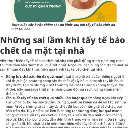
Thực hiện các bước chăm sóc da khác sau khi tẩy tế bào chết da
mặt tại nhà
Những sai lầm khi tẩy tế bào
chết da mặt tại nhà
Việc thực hiện tẩy tế bào da chết tại nhà cần phải đúng trình tự, đúng cách
thì mới đảm bảo được hiệu quả tốt nhất. Ngoài ra, bạn cũng cần tránh một số
sai lầm sau đây khi thực hiện quá trình tẩy tế bào chết tại nhà:
Dùng lực chà xát rên da quá mạnh:
sai lầm phổ biến của nhiều người là
khi thực hiện phương pháp tẩy da chết vật lý đã quá mạnh tay khiến da
trầy xước, tạo ra những vi vết thương mà mắt thường không thấy được.
Vì thế, hãy massage thật nhẹ nhàng sau đó rửa sạch, dùng khăn mềm
thấm khô.
Tần suất tẩy tế bào chết quá nhiều lần hoặc quá ít:
hằng ngày khi tiếp
xúc với khói, bụi và môi trường xung quanh sẽ khiến da dễ bít tắt, sinh ra
mụn. Vì vậy, chúng ta cần tẩy da chết để loại bỏ những tế bào chết, bụi
bẩn trên da. Tuy nhiên, sai lầm là chúng ta thường dùng lực quá mạnh
cộng với tần suất tẩy da chết quá dày sẽ khiến da dần mất đi lớp màng
bảo vệ, khô ráp, bong tróc, dẫn đến tình trạng viêm mãn tính. Da sẽ ngày
càng xấu đi. Tốt nhất là chỉ nên thực hiện việc tẩy tế bào chết từ 1-2 lần/
tuần tùy loại da đồng thời theo dõi tình trạng da để thay đổi sản phẩm kịp