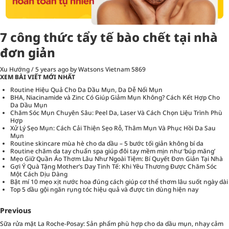
7 công thức tẩy tế bào chết tại nhà
đơn giản
Xu Hướng
/
5 years ago
by Watsons Vietnam
5869
XEM BÀI VIẾT MỚI NHẤT
Routine Hiệu Quả Cho Da Dầu Mụn, Da Dễ Nổi Mụn
BHA, Niacinamide và Zinc Có Giúp Giảm Mụn Không? Cách Kết Hợp Cho
Da Dầu Mụn
Chăm Sóc Mụn Chuyên Sâu: Peel Da, Laser Và Cách Chọn Liệu Trình Phù
Hợp
Xử Lý Sẹo Mụn: Cách Cải Thiện Sẹo Rỗ, Thâm Mụn Và Phục Hồi Da Sau
Mụn
Routine skincare mùa hè cho da dầu – 5 bước tối giản không bí da
Routine chăm da tay chuẩn spa giúp đôi tay mềm mịn như ‘búp măng’
Mẹo Giữ Quần Áo Thơm Lâu Như Ngoài Tiệm: Bí Quyết Đơn Giản Tại Nhà
Gợi Ý Quà Tặng Mother’s Day Tinh Tế: Khi Yêu Thương Được Chăm Sóc
Một Cách Dịu Dàng
Bật mí 10 mẹo xịt nước hoa đúng cách giúp cơ thể thơm lâu suốt ngày dài
Top 5 dầu gội ngăn rụng tóc hiệu quả và được tin dùng hiện nay
Previous
Sữa rửa mặt La Roche-Posay: Sản phẩm phù hợp cho da dầu mụn, nhạy cảm