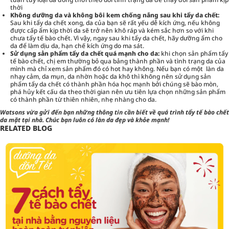
thời
Không dưỡng da và không bôi kem chống nắng sau khi tẩy da chết:
Sau khi tẩy da chết xong, da của bạn sẽ rất yếu dễ kích ứng, nếu không
được cấp ẩm kịp thời da sẽ trở nên khô ráp và kém sắc hơn so với khi
chưa tẩy tế bào chết. Vì vậy, ngay sau khi tẩy da chết, hãy dưỡng ẩm cho
da để làm dịu da, hạn chế kích ứng do ma sát.
Sử dụng sản phẩm tẩy da chết quá mạnh cho da:
khi chọn sản phẩm tẩy
tế bào chết, chị em thường bỏ qua bảng thành phần và tình trạng da của
mình mà chỉ xem sản phẩm đó có hot hay không. Nếu bạn có một làn da
nhạy cảm, da mụn, da nhờn hoặc da khô thì không nên sử dụng sản
phẩm tẩy da chết có thành phần hóa học mạnh bởi chúng sẽ bào mòn,
phá hủy kết cấu da theo thời gian nên ưu tiên lựa chọn những sản phẩm
có thành phần từ thiên nhiên, nhẹ nhàng cho da.
Watsons vừa gửi đến bạn những thông tin cần biết về quá trình tẩy tế bào chết
da mặt tại nhà. Chúc bạn luôn có làn da đẹp và khỏe mạnh!
RELATED BLOG