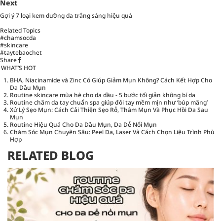
Next
Gợi ý 7 loại kem dưỡng da trắng sáng hiệu quả
Related Topics
#chamsocda
#skincare
#taytebaochet
Share
WHAT’S HOT
BHA, Niacinamide và Zinc Có Giúp Giảm Mụn Không? Cách Kết Hợp Cho
Da Dầu Mụn
Routine skincare mùa hè cho da dầu - 5 bước tối giản không bí da
Routine chăm da tay chuẩn spa giúp đôi tay mềm mịn như ‘búp măng’
Xử Lý Sẹo Mụn: Cách Cải Thiện Sẹo Rỗ, Thâm Mụn Và Phục Hồi Da Sau
Mụn
Routine Hiệu Quả Cho Da Dầu Mụn, Da Dễ Nổi Mụn
Chăm Sóc Mụn Chuyên Sâu: Peel Da, Laser Và Cách Chọn Liệu Trình Phù
Hợp
RELATED BLOG