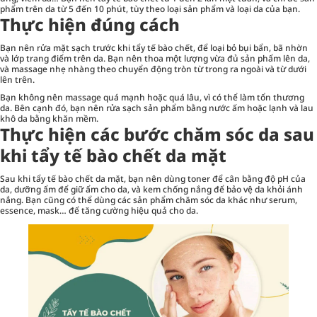
phẩm trên da từ 5 đến 10 phút, tùy theo loại sản phẩm và loại da của bạn.
Thực hiện đúng cách
Bạn nên rửa mặt sạch trước khi tẩy tế bào chết, để loại bỏ bụi bẩn, bã nhờn
và lớp trang điểm trên da. Bạn nên thoa một lượng vừa đủ sản phẩm lên da,
và massage nhẹ nhàng theo chuyển động tròn từ trong ra ngoài và từ dưới
lên trên.
Bạn không nên massage quá mạnh hoặc quá lâu, vì có thể làm tổn thương
da. Bên cạnh đó, bạn nên rửa sạch sản phẩm bằng nước ấm hoặc lạnh và lau
khô da bằng khăn mềm.
Thực hiện các bước chăm sóc da sau
khi tẩy tế bào chết da mặt
Sau khi tẩy tế bào chết da mặt, bạn nên dùng
toner
để cân bằng độ pH của
da, dưỡng ẩm để giữ ẩm cho da, và kem chống nắng để bảo vệ da khỏi ánh
nắng. Bạn cũng có thể dùng các sản phẩm chăm sóc da khác như serum,
essence, mask… để tăng cường hiệu quả cho da.