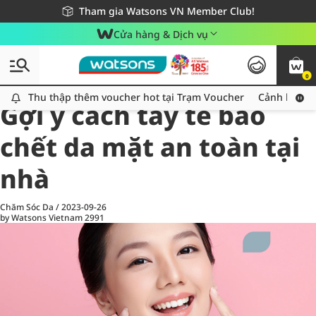
Giao hàng nhanh 24h - Áp dụng khu vực TP. Hồ Chí Minh
Miễn phí giao hàng cho đơn hàng từ 249,000Đ
Tham gia Watsons VN Member Club!
Cửa hàng & Dịch vụ
0
All
Chăm Sóc Cá Nhân
Ch
Thu thập thêm voucher hot tại Trạm Voucher
Thu thập thêm voucher hot tại Trạm Voucher
Cảnh báo An
Gợi ý cách tẩy tế bào
chết da mặt an toàn tại
nhà
Chăm Sóc Da
/
2023-09-26
by Watsons Vietnam
2991