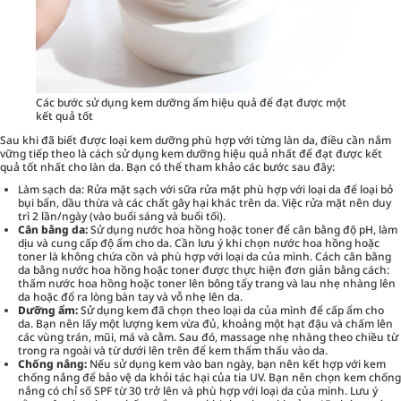
Các bước sử dụng kem dưỡng ẩm hiệu quả để đạt được một
kết quả tốt
Sau khi đã biết được loại kem dưỡng phù hợp với từng làn da, điều cần nắm
vững tiếp theo là cách sử dụng kem dưỡng hiệu quả nhất để đạt được kết
quả tốt nhất cho làn da. Bạn có thể tham khảo các bước sau đây:
Làm sạch da
: Rửa mặt sạch với sữa rửa mặt phù hợp với loại da để loại bỏ
bụi bẩn, dầu thừa và các chất gây hại khác trên da. Việc rửa mặt nên duy
trì 2 lần/ngày (vào buổi sáng và buổi tối).
Cân bằng da:
Sử dụng nước hoa hồng hoặc toner để cân bằng độ pH, làm
dịu và cung cấp độ ẩm cho da. Cần lưu ý khi chọn nước hoa hồng hoặc
toner là không chứa cồn và phù hợp với loại da của mình. Cách cân bằng
da bằng nước hoa hồng hoặc toner được thực hiện đơn giản bằng cách:
thấm nước hoa hồng hoặc toner lên bông tẩy trang và lau nhẹ nhàng lên
da hoặc đổ ra lòng bàn tay và vỗ nhẹ lên da.
Dưỡng ẩm:
Sử dụng kem đã chọn theo loại da của mình để cấp ẩm cho
da. Bạn nên lấy một lượng kem vừa đủ, khoảng một hạt đậu và chấm lên
các vùng trán, mũi, má và cằm. Sau đó, massage nhẹ nhàng theo chiều từ
trong ra ngoài và từ dưới lên trên để kem thẩm thấu vào da.
Chống nắng:
Nếu sử dụng kem vào ban ngày, bạn nên kết hợp với kem
chống nắng để bảo vệ da khỏi tác hại của tia UV. Bạn nên chọn kem chống
nắng có chỉ số SPF từ 30 trở lên và phù hợp với loại da của mình. Lưu ý