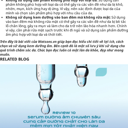
Không sử dụng sản phẩm không phù hợp với loại da:
Sử dụng sản
phẩm không phù hợp với loại da có thể gây ra các vấn đề như da bị khô,
nhờn, mụn, kích ứng hay dị ứng. Vì vậy, nên xác định được loại da của
mình và chọn sản phẩm phù hợp với nhu cầu của da.
Không sử dụng kem dưỡng vào ban đêm mà không rửa mặt:
Sử dụng
vào ban đêm mà không rửa mặt có thể gây ra các vấn đề như da bị bít tắc
lỗ chân lông, gây ra mụn và làm cho da trở nên lão hóa nhanh hơn. Chính
vì vậy, cần phải rửa mặt sạch trước khi đi ngủ và sử dụng sản phẩm dưỡng
ẩm phù hợp với loại da và thời tiết.
Trên đây là bài viết của Watsons.vn giúp bạn đọc hiểu chi tiết về lợi ích, cách
chọn và sử dụng kem dưỡng ẩm. Bên cạnh đó là một số lưu ý khi sử dụng cho
quá trình chăm sóc da. Chúc bạn đọc luôn có một làn da khỏe, đẹp như mong
muốn.
RELATED BLOG