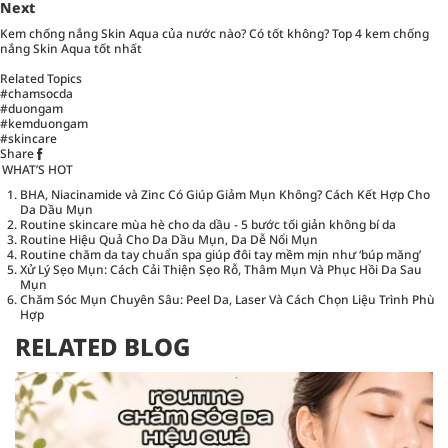
Next
Kem chống nắng Skin Aqua của nước nào? Có tốt không? Top 4 kem chống
nắng Skin Aqua tốt nhất
Related Topics
#chamsocda
#duongam
#kemduongam
#skincare
Share
WHAT’S HOT
BHA, Niacinamide và Zinc Có Giúp Giảm Mụn Không? Cách Kết Hợp Cho
Da Dầu Mụn
Routine skincare mùa hè cho da dầu - 5 bước tối giản không bí da
Routine Hiệu Quả Cho Da Dầu Mụn, Da Dễ Nổi Mụn
Routine chăm da tay chuẩn spa giúp đôi tay mềm mịn như ‘búp măng’
Xử Lý Sẹo Mụn: Cách Cải Thiện Sẹo Rỗ, Thâm Mụn Và Phục Hồi Da Sau
Mụn
Chăm Sóc Mụn Chuyên Sâu: Peel Da, Laser Và Cách Chọn Liệu Trình Phù
Hợp
RELATED BLOG