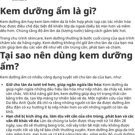
Kem dưỡng ẩm là gì?
Kem dưỡng ẩm
hay kem làm mềm da là hỗn hợp phức tạp các tác nhân hóa
học được điều chế đặc biệt để khiến lớp da ngoài (biểu bì) mịn hơn và mềm
dẻo hơn. Chúng tăng độ ẩm làn da (lượng nước) bằng cách giảm bốc hơi.
Trong chu trình skincare, kem dưỡng thường là bước cuối cùng của quá trình
chăm sóc da hằng ngày. Kem dưỡng không chỉ giữ ẩm cho làn da của bạn mà
còn giúp làm dịu các vấn đề như vết côn trùng cắn, phát ban và chàm.
Tại sao nên dùng kem dưỡng
ẩm?
Kem dưỡng ẩm có nhiều công dụng tuyệt vời cho làn da của bạn, như:
Giữ cho làn da tươi trẻ hơn, giúp ngăn ngừa lão hóa:
Kem dưỡng da
giúp ngăn ngừa những dấu hiệu lão hóa như nếp nhăn, da chảy xệ, kém
săn chắc. Với khả năng giữ ẩm, kem dưỡng giúp duy trì trạng thái cân
bằng trên da, tạo lớp màng tự nhiên bảo vệ da. Một nghiên cứu của Viện
Da liễu Anh Quốc đã chỉ ra rằng những người có làn da được dưỡng ẩm
đều đặn có xu hướng ít bị nếp nhăn hơn so với những người có làn da
khô.
Hạn chế bị kích ứng da, làm dịu vết cắn của côn trùng, phát ban và các
vấn đề khác về da:
Làn da chúng ta luôn được thay mới từ 14 đến 28
ngày, sau đó sẽ thường bong tróc, nổi vảy trên bề mặt nếu không được
cấp nước tốt và tẩy tế bào chết thường xuyên. Kem dưỡng ẩm giúp da trở
nên mềm hơn, mịn hơn và có khả năng làm dịu, giảm mẩn đỏ, nuôi dưỡng