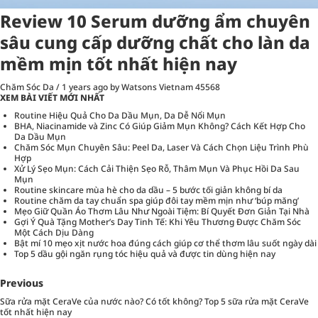
Review 10 Serum dưỡng ẩm chuyên
sâu cung cấp dưỡng chất cho làn da
mềm mịn tốt nhất hiện nay
Chăm Sóc Da
/
1 years ago
by Watsons Vietnam
45568
XEM BÀI VIẾT MỚI NHẤT
Routine Hiệu Quả Cho Da Dầu Mụn, Da Dễ Nổi Mụn
BHA, Niacinamide và Zinc Có Giúp Giảm Mụn Không? Cách Kết Hợp Cho
Da Dầu Mụn
Chăm Sóc Mụn Chuyên Sâu: Peel Da, Laser Và Cách Chọn Liệu Trình Phù
Hợp
Xử Lý Sẹo Mụn: Cách Cải Thiện Sẹo Rỗ, Thâm Mụn Và Phục Hồi Da Sau
Mụn
Routine skincare mùa hè cho da dầu – 5 bước tối giản không bí da
Routine chăm da tay chuẩn spa giúp đôi tay mềm mịn như ‘búp măng’
Mẹo Giữ Quần Áo Thơm Lâu Như Ngoài Tiệm: Bí Quyết Đơn Giản Tại Nhà
Gợi Ý Quà Tặng Mother’s Day Tinh Tế: Khi Yêu Thương Được Chăm Sóc
Một Cách Dịu Dàng
Bật mí 10 mẹo xịt nước hoa đúng cách giúp cơ thể thơm lâu suốt ngày dài
Top 5 dầu gội ngăn rụng tóc hiệu quả và được tin dùng hiện nay
Previous
Sữa rửa mặt CeraVe của nước nào? Có tốt không? Top 5 sữa rửa mặt CeraVe
tốt nhất hiện nay