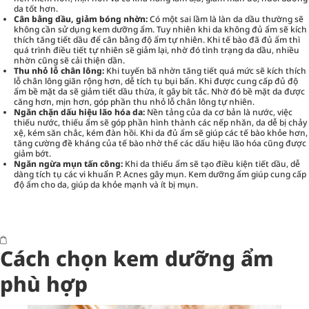
da tốt hơn.
Cân bằng dầu, giảm bóng nhờn:
Có một sai lầm là làn da dầu thường sẽ
không cần sử dụng kem dưỡng ẩm. Tuy nhiên khi da không đủ ẩm sẽ kích
thích tăng tiết dầu để cân bằng độ ẩm tự nhiên. Khi tế bào đã đủ ẩm thì
quá trình điều tiết tự nhiên sẽ giảm lại, nhờ đó tình trạng da dầu, nhiều
nhờn cũng sẽ cải thiện dần.
Thu nhỏ lỗ chân lông:
Khi tuyến bã nhờn tăng tiết quá mức sẽ kích thích
lỗ chân lông giãn rộng hơn, dễ tích tụ bụi bẩn. Khi được cung cấp đủ độ
ẩm bề mặt da sẽ giảm tiết dầu thừa, ít gây bít tắc. Nhờ đó bề mặt da được
căng hơn, mịn hơn, góp phần thu nhỏ lỗ chân lông tự nhiên.
Ngăn chặn dấu hiệu lão hóa da:
Nền tảng của da cơ bản là nước, việc
thiếu nước, thiếu ẩm sẽ góp phần hình thành các nếp nhăn, da dễ bị chảy
xệ, kém săn chắc, kém đàn hồi. Khi da đủ ẩm sẽ giúp các tế bào khỏe hơn,
tăng cường đề kháng của tế bào nhờ thế các dấu hiệu lão hóa cũng được
giảm bớt.
Ngăn ngừa mụn tấn công:
Khi da thiếu ẩm sẽ tạo điều kiện tiết dầu, dễ
dàng tích tụ các vi khuẩn P. Acnes gây mụn. Kem dưỡng ẩm giúp cung cấp
độ ẩm cho da, giúp da khỏe mạnh và ít bị mụn.
Cách chọn kem dưỡng ẩm
phù hợp