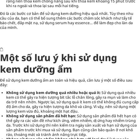
rằng nên thoa kem chống nắng sau khi thoa kem khoảng 15 phút trước
khi ra ngoài và thoa lại sau mỗi hai tiếng.
Đó là các bước cơ bản để sử dụng kem dưỡng hiệu quả nhất. Tùy theo nhu
cầu của da, bạn có thể bổ sung thêm các bước chăm sóc khách như tẩy tế
bào chết, đắp mặt nạ, sử dụng serum hay essence… để làm đẹp cho làn da
của mình.
Một số lưu ý khi sử dụng
kem dưỡng ẩm
Để sử dụng kem dưỡng ẩm an toàn và hiệu quả, cần lưu ý một số điều sau
đây:
Không sử dụng kem dưỡng quá nhiều hoặc quá ít:
Sử dụng quá nhiều
kem có thể gây ra hiện tượng bít tắc lỗ chân lông, gây ra mụn và làm cho
da trở nên nhờn. Ngược lại, sử dụng quá ít kem có thể không đủ cung cấp
độ ẩm cho da, gây ra hiện tượng da khô và căng. Vì vậy, nên sử dụng một
lượng kem vừa đủ, khoảng một hạt đậu.
Không sử dụng sản phẩm đã hết hạn:
Sử dụng sản phẩm đã hết hạn có
thể gây ra các vấn đề như kích ứng, viêm nhiễm, dị ứng hay nhiễm trùng
da. Trước khi sử dụng thì nên kiểm tra ngày sản xuất và hạn sử dụng của
sản phẩm trước khi mua và sử dụng. Bạn cũng cần bảo quản ở nơi khô
ráo, thoáng mát và tránh ánh nắng trực tiếp.