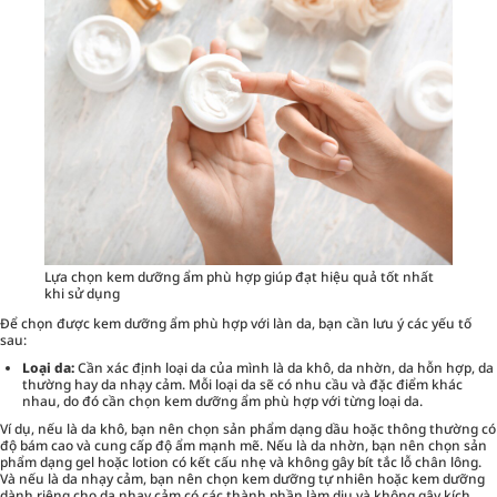
Lựa chọn kem dưỡng ẩm phù hợp giúp đạt hiệu quả tốt nhất
khi sử dụng
Để chọn được kem dưỡng ẩm phù hợp với làn da, bạn cần lưu ý các yếu tố
sau:
Loại da:
Cần xác định loại da của mình là da khô, da nhờn, da hỗn hợp, da
thường hay da nhạy cảm. Mỗi loại da sẽ có nhu cầu và đặc điểm khác
nhau, do đó cần chọn kem dưỡng ẩm phù hợp với từng loại da.
Ví dụ, nếu là da khô, bạn nên chọn sản phẩm dạng dầu hoặc thông thường có
độ bám cao và cung cấp độ ẩm mạnh mẽ. Nếu là da nhờn, bạn nên chọn sản
phẩm dạng gel hoặc lotion có kết cấu nhẹ và không gây bít tắc lỗ chân lông.
Và nếu là da nhạy cảm, bạn nên chọn kem dưỡng tự nhiên hoặc kem dưỡng
dành riêng cho da nhạy cảm có các thành phần làm dịu và không gây kích