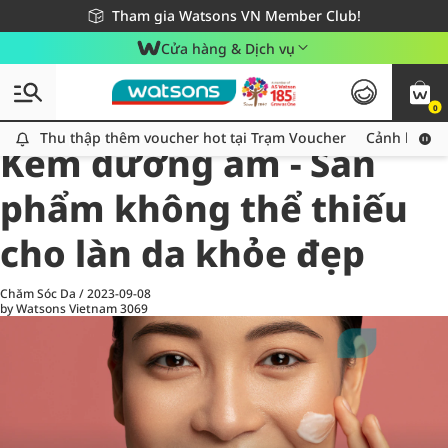
Giao hàng nhanh 24h - Áp dụng khu vực TP. Hồ Chí Minh
Miễn phí giao hàng cho đơn hàng từ 249,000Đ
Tham gia Watsons VN Member Club!
Cửa hàng & Dịch vụ
0
All
Chăm Sóc Cá Nhân
Ch
Thu thập thêm voucher hot tại Trạm Voucher
Thu thập thêm voucher hot tại Trạm Voucher
Cảnh báo An
Kem dưỡng ẩm - Sản
phẩm không thể thiếu
cho làn da khỏe đẹp
Chăm Sóc Da
/
2023-09-08
by Watsons Vietnam
3069