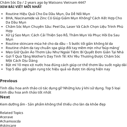
Chăm Sóc Da
/
2 years ago
by Watsons Vietnam
4447
XEM BÀI VIẾT MỚI NHẤT
Routine Hiệu Quả Cho Da Dầu Mụn, Da Dễ Nổi Mụn
BHA, Niacinamide và Zinc Có Giúp Giảm Mụn Không? Cách Kết Hợp Cho
Da Dầu Mụn
Chăm Sóc Mụn Chuyên Sâu: Peel Da, Laser Và Cách Chọn Liệu Trình Phù
Hợp
Xử Lý Sẹo Mụn: Cách Cải Thiện Sẹo Rỗ, Thâm Mụn Và Phục Hồi Da Sau
Mụn
Routine skincare mùa hè cho da dầu – 5 bước tối giản không bí da
Routine chăm da tay chuẩn spa giúp đôi tay mềm mịn như ‘búp măng’
Mẹo Giữ Quần Áo Thơm Lâu Như Ngoài Tiệm: Bí Quyết Đơn Giản Tại Nhà
Gợi Ý Quà Tặng Mother’s Day Tinh Tế: Khi Yêu Thương Được Chăm Sóc
Một Cách Dịu Dàng
Bật mí 10 mẹo xịt nước hoa đúng cách giúp cơ thể thơm lâu suốt ngày dài
Top 5 dầu gội ngăn rụng tóc hiệu quả và được tin dùng hiện nay
Previous
Tinh dầu hoa anh thảo có tác dụng gì? Những lưu ý khi sử dụng. Top 5 loại
tinh dầu hoa anh thảo tốt nhất
Next
Kem dưỡng ẩm - Sản phẩm không thể thiếu cho làn da khỏe đẹp
Related Topics
#cerave
#chamsocda
#skincare