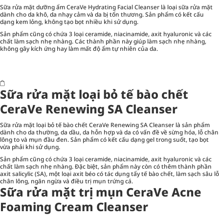
Sữa rửa mặt dưỡng ẩm CeraVe Hydrating Facial Cleanser là loại sữa rửa mặt
dành cho da khô, da nhạy cảm và da bị tổn thương. Sản phẩm có kết cấu
dạng kem lỏng, không tạo bọt nhiều khi sử dụng.
Sản phẩm cũng có chứa 3 loại ceramide, niacinamide, axit hyaluronic và các
chất làm sạch nhẹ nhàng. Các thành phần này giúp làm sạch nhẹ nhàng,
không gây kích ứng hay làm mất độ ẩm tự nhiên của da.
Sữa rửa mặt loại bỏ tế bào chết
CeraVe Renewing SA Cleanser
Sữa rửa mặt loại bỏ tế bào chết CeraVe Renewing SA Cleanser là sản phẩm
dành cho da thường, da dầu, da hỗn hợp và da có vấn đề về sừng hóa, lỗ chân
lông to và mụn đầu đen. Sản phẩm có kết cấu dạng gel trong suốt, tạo bọt
vừa phải khi sử dụng.
Sản phẩm cũng có chứa 3 loại ceramide, niacinamide, axit hyaluronic và các
chất làm sạch nhẹ nhàng. Đặc biệt, sản phẩm này còn có thêm thành phần
axit salicylic (SA), một loại axit béo có tác dụng tẩy tế bào chết, làm sạch sâu lỗ
chân lông, ngăn ngừa và điều trị mụn trứng cá.
Sữa rửa mặt trị mụn CeraVe Acne
Foaming Cream Cleanser