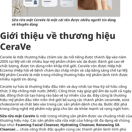
Sữa rửa mặt CeraVe là một cái tên được nhiều người tin dùng
và khuyên dùng
Giới thiệu về thương hiệu
CeraVe
CeraVe là một thương hiệu chăm sóc da nổi tiếng được thành lập vào năm
2005 tại Mỹ với rất nhiều loại mỹ phẩm chăm sóc da được đánh giá cao về
chất lượng, được tin dùng trên khắp thế giới. CeraVe còn được Hiệp hội
Eczema (Hiệp hội về bệnh chàm da) chấp nhận và cấp bằng sáng chế tại Mỹ.
Mỹ phẩm CeraVe là một trong những thương hiệu mỹ phẩm lành tính được
nhiều người tin dùng.
CeraVe tự hào là thương hiệu đầu tiên và duy nhất tại Hoa Kỳ sở hữu công
thức 3 lớp chống mất nước (MVE). Công thức này giúp giữ ẩm da suốt cả ngày
dài, đồng thời tái tạo hàng rào bảo vệ tự nhiên của da. Đây cũng là thương
hiệu mỹ phẩm đầu tiên trên thế giới bổ sung các thành phần ceramide, este
cholesterol và chất béo vào trong các sản phẩm dành cho da. Bước đột phá
trong công nghệ mỹ phẩm này giúp cho làn da khỏe mạnh và rạng ngời hơn.
Sữa rửa mặt CeraVe
là một trong những sản phẩm được ưa chuộng nhất của
thương hiệu này. Các sản phẩm sữa rửa mặt của hãng rất đa dạng về chủng
loại như:
Foaming Facial Cleanser, Hydrating Cleanser, Renewing SA
Cleanser
,… chứa công thức độc quyền cùng các thành phần lành tính phù