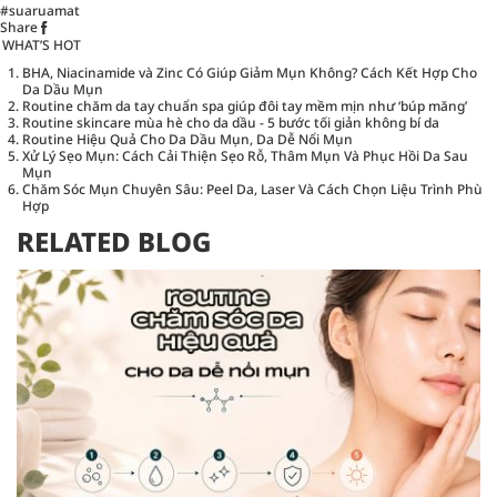
#suaruamat
Share
WHAT’S HOT
BHA, Niacinamide và Zinc Có Giúp Giảm Mụn Không? Cách Kết Hợp Cho
Da Dầu Mụn
Routine chăm da tay chuẩn spa giúp đôi tay mềm mịn như ‘búp măng’
Routine skincare mùa hè cho da dầu - 5 bước tối giản không bí da
Routine Hiệu Quả Cho Da Dầu Mụn, Da Dễ Nổi Mụn
Xử Lý Sẹo Mụn: Cách Cải Thiện Sẹo Rỗ, Thâm Mụn Và Phục Hồi Da Sau
Mụn
Chăm Sóc Mụn Chuyên Sâu: Peel Da, Laser Và Cách Chọn Liệu Trình Phù
Hợp
RELATED BLOG