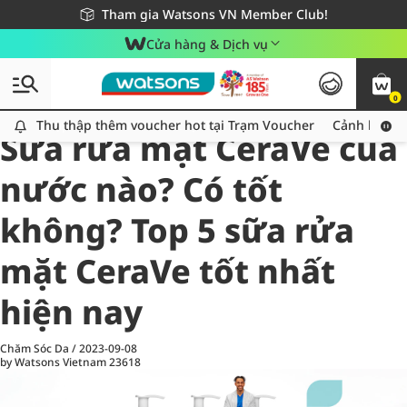
Giao hàng nhanh 24h - Áp dụng khu vực TP. Hồ Chí Minh
Miễn phí giao hàng cho đơn hàng từ 249,000Đ
Tham gia Watsons VN Member Club!
Cửa hàng & Dịch vụ
0
All
Chăm Sóc Cá Nhân
Ch
Thu thập thêm voucher hot tại Trạm Voucher
Thu thập thêm voucher hot tại Trạm Voucher
Cảnh báo An
Sữa rửa mặt CeraVe của
nước nào? Có tốt
không? Top 5 sữa rửa
mặt CeraVe tốt nhất
hiện nay
Chăm Sóc Da
/
2023-09-08
by Watsons Vietnam
23618