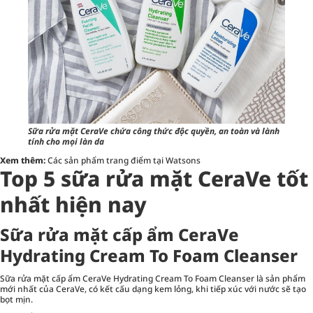
Sữa rửa mặt CeraVe chứa công thức độc quyền, an toàn và lành
tính cho mọi làn da
Xem thêm:
Các sản phẩm trang điểm tại Watsons
Top 5 sữa rửa mặt CeraVe tốt
nhất hiện nay
Sữa rửa mặt cấp ẩm CeraVe
Hydrating Cream To Foam Cleanser
Sữa rửa mặt cấp ẩm CeraVe Hydrating Cream To Foam Cleanser là sản phẩm
mới nhất của CeraVe, có kết cấu dạng kem lỏng, khi tiếp xúc với nước sẽ tạo
bọt mịn.