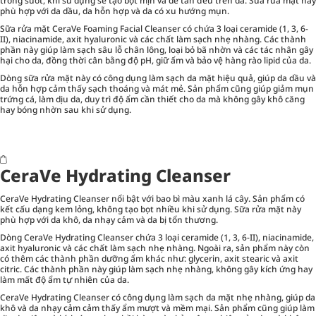
trong suốt, khi sử dụng sẽ tạo bọt mịn và dễ tán đều trên da. Sữa rửa mặt này
phù hợp với da dầu, da hỗn hợp và da có xu hướng mụn.
Sữa rửa mặt CeraVe Foaming Facial Cleanser có chứa 3 loại ceramide (1, 3, 6-
II), niacinamide, axit hyaluronic và các chất làm sạch nhẹ nhàng. Các thành
phần này giúp làm sạch sâu lỗ chân lông, loại bỏ bã nhờn và các tác nhân gây
hại cho da, đồng thời cân bằng độ pH, giữ ẩm và bảo vệ hàng rào lipid của da.
Dòng sữa rửa mặt này có công dụng làm sạch da mặt hiệu quả, giúp da dầu và
da hỗn hợp cảm thấy sạch thoáng và mát mẻ. Sản phẩm cũng giúp giảm mụn
trứng cá, làm dịu da, duy trì độ ẩm cần thiết cho da mà không gây khô căng
hay bóng nhờn sau khi sử dụng.
CeraVe Hydrating Cleanser
CeraVe Hydrating Cleanser nổi bật với bao bì màu xanh lá cây. Sản phẩm có
kết cấu dạng kem lỏng, không tạo bọt nhiều khi sử dụng. Sữa rửa mặt này
phù hợp với da khô, da nhạy cảm và da bị tổn thương.
Dòng CeraVe Hydrating Cleanser chứa 3 loại ceramide (1, 3, 6-II), niacinamide,
axit hyaluronic và các chất làm sạch nhẹ nhàng. Ngoài ra, sản phẩm này còn
có thêm các thành phần dưỡng ẩm khác như: glycerin, axit stearic và axit
citric. Các thành phần này giúp làm sạch nhẹ nhàng, không gây kích ứng hay
làm mất độ ẩm tự nhiên của da.
CeraVe Hydrating Cleanser có công dụng làm sạch da mặt nhẹ nhàng, giúp da
khô và da nhạy cảm cảm thấy ẩm mượt và mềm mại. Sản phẩm cũng giúp làm