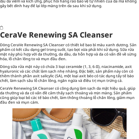
dịu da viêm và kích ứng, phục hồi hàng rào bảo vệ tự nhiên của da mà không
gây bết dính hay để lại lớp màng trên da sau khi sử dụng.
CeraVe Renewing SA Cleanser
Dòng CeraVe Renewing SA Cleanser có thiết kế bao bì màu xanh dương. Sản
phẩm có kết cấu dạng gel trong suốt, tạo bọt vừa phải khi sử dụng. Sữa rửa
mặt này phù hợp với da thường, da dầu, da hỗn hợp và da có vấn đề về sừng
hóa, lỗ chân lông to và mụn đầu đen.
Dòng sữa rửa mặt này có chứa 3 loại ceramide (1, 3, 6-II), niacinamide, axit
hyaluronic và các chất làm sạch nhẹ nhàng. Đặc biệt, sản phẩm này còn có
thêm thành phần axit salicylic (SA), một loại axit béo có tác dụng tẩy tế bào
chết, làm sạch sâu lỗ chân lông, ngăn ngừa và điều trị mụn trứng cá.
CeraVe Renewing SA Cleanser có công dụng làm sạch da mặt hiệu quả, giúp
da thường và da có vấn đề cảm thấy sạch thoáng và mịn màng. Sản phẩm
cũng giúp loại bỏ các tế bào chết, làm thông thoáng lỗ chân lông, giảm mụn
đầu đen và mụn cám.