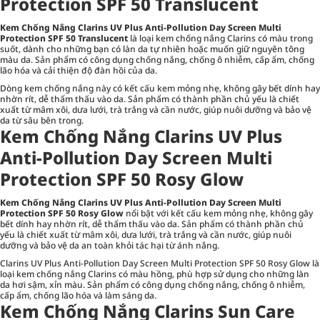
Protection SPF 50 Translucent
Kem Chống Nắng Clarins UV Plus Anti-Pollution Day Screen Multi
Protection SPF 50 Translucent
là loại kem chống nắng Clarins có màu trong
suốt, dành cho những bạn có làn da tự nhiên hoặc muốn giữ nguyên tông
màu da. Sản phẩm có công dụng chống nắng, chống ô nhiễm, cấp ẩm, chống
lão hóa và cải thiện độ đàn hồi của da.
Dòng kem chống nắng này có kết cấu kem mỏng nhẹ, không gây bết dính hay
nhờn rít, dễ thẩm thấu vào da. Sản phẩm có thành phần chủ yếu là chiết
xuất từ mâm xôi, dưa lưới, trà trắng và cần nước, giúp nuôi dưỡng và bảo vệ
da từ sâu bên trong.
Kem Chống Nắng Clarins UV Plus
Anti-Pollution Day Screen Multi
Protection SPF 50 Rosy Glow
Kem Chống Nắng Clarins UV Plus Anti-Pollution Day Screen Multi
Protection SPF 50 Rosy Glow
nổi bật với kết cấu kem mỏng nhẹ, không gây
bết dính hay nhờn rít, dễ thẩm thấu vào da. Sản phẩm có thành phần chủ
yếu là chiết xuất từ mâm xôi, dưa lưới, trà trắng và cần nước, giúp nuôi
dưỡng và bảo vệ da an toàn khỏi tác hại từ ánh nắng.
Clarins UV Plus Anti-Pollution Day Screen Multi Protection SPF 50 Rosy Glow là
loại kem chống nắng Clarins có màu hồng, phù hợp sử dụng cho những làn
da hơi sậm, xỉn màu. Sản phẩm có công dụng chống nắng, chống ô nhiễm,
cấp ẩm, chống lão hóa và làm sáng da.
Kem Chống Nắng Clarins Sun Care