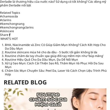
Derladie là thương hiệu của nước nào? Sử dụng có tốt không? Các dòng mỹ
phẩm Derladie nổi bật
Related Topics
#chamsocda
#clarins
#kemchongnang
#kemchongnangclarins
#skincare
Share
WHAT’S HOT
BHA, Niacinamide và Zinc Có Giúp Giảm Mụn Không? Cách Kết Hợp Cho
Da Dầu Mụn
Routine skincare mùa hè cho da dầu - 5 bước tối giản không bí da
Routine chăm da tay chuẩn spa giúp đôi tay mềm mịn như ‘búp măng’
Routine Hiệu Quả Cho Da Dầu Mụn, Da Dễ Nổi Mụn
Xử Lý Sẹo Mụn: Cách Cải Thiện Sẹo Rỗ, Thâm Mụn Và Phục Hồi Da Sau
Mụn
Chăm Sóc Mụn Chuyên Sâu: Peel Da, Laser Và Cách Chọn Liệu Trình Phù
Hợp
RELATED BLOG