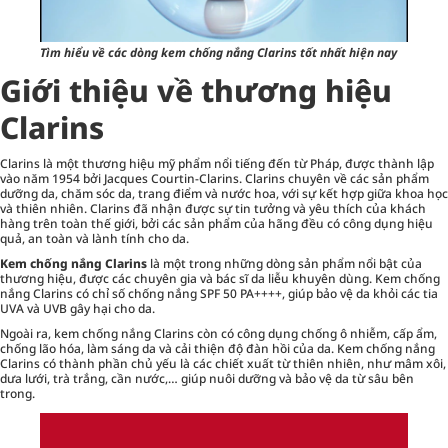
Tìm hiểu về các dòng kem chống nắng Clarins tốt nhất hiện nay
Giới thiệu về thương hiệu
Clarins
Clarins là một thương hiệu mỹ phẩm nổi tiếng đến từ Pháp, được thành lập
vào năm 1954 bởi Jacques Courtin-Clarins. Clarins chuyên về các sản phẩm
dưỡng da,
chăm sóc da
, trang điểm và nước hoa, với sự kết hợp giữa khoa học
và thiên nhiên. Clarins đã nhận được sự tin tưởng và yêu thích của khách
hàng trên toàn thế giới, bởi các sản phẩm của hãng đều có công dụng hiệu
quả, an toàn và lành tính cho da.
Kem chống nắng Clarins
là một trong những dòng sản phẩm nổi bật của
thương hiệu, được các chuyên gia và bác sĩ da liễu khuyên dùng. Kem chống
nắng Clarins có chỉ số chống nắng SPF 50 PA++++, giúp bảo vệ da khỏi các tia
UVA và UVB gây hại cho da.
Ngoài ra, kem chống nắng Clarins còn có công dụng chống ô nhiễm, cấp ẩm,
chống lão hóa, làm sáng da và cải thiện độ đàn hồi của da. Kem chống nắng
Clarins có thành phần chủ yếu là các chiết xuất từ thiên nhiên, như mâm xôi,
dưa lưới, trà trắng, cần nước,… giúp nuôi dưỡng và bảo vệ da từ sâu bên
trong.