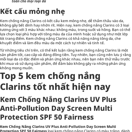
toàn cho mọi loại da
Kết cấu mỏng nhẹ
Kem chống nắng Clarins có kết cấu kem mỏng nhẹ, dễ thẩm thấu vào da,
không gây bết dính hay nhờn rít. Hiện nay, kem chống nắng Clarins có 3 loại
tương ứng với 3 màu khác nhau: không màu, trong suốt và hồng. Bạn có thể
lựa chọn loại phù hợp với tông màu da của mình hoặc sử dụng như một lớp
lót trang điểm. Kem chống nắng Clarins có khả năng nâng tông da, che
khuyết điểm và làm đều màu da một cách tự nhiên và tinh tế.
Từ những tiêu chí trên, có thể kết luận rằng kem chống nắng Clarins là một
sản phẩm tốt, cao cấp và đáng đồng tiền. Tuy nhiên, bạn cũng nên lưu ý rằng
mỗi loại da có đặc điểm và phản ứng khác nhau, nên bạn nên thử mẫu trước
khi mua và sử dụng sản phẩm, để đảm bảo không gây ra những phản ứng
không mong muốn.
Top 5 kem chống nắng
Clarins tốt nhất hiện nay
Kem Chống Nắng Clarins UV Plus
Anti-Pollution Day Screen Multi
Protection SPF 50 Fairness
Kem Chống Nắng Clarins UV Plus Anti-Pollution Day Screen Multi
Protection SPF 50 Fairness
loại kem chống nắng Clarins có màu trắng, dành