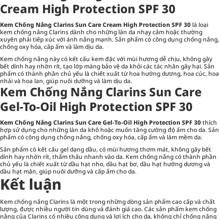
Cream High Protection SPF 30
Kem Chống Nắng Clarins Sun Care Cream High Protection SPF 30
là loại
kem chống nắng Clarins dành cho những làn da nhạy cảm hoặc thường
xuyên phải tiếp xúc với ánh nắng mạnh. Sản phẩm có công dụng chống nắng,
chống oxy hóa, cấp ẩm và làm dịu da.
Kem chống nắng này có kết cấu kem đặc với mùi hương dễ chịu, không gây
bết dính hay nhờn rít, tạo lớp màng bảo vệ da khỏi các tác nhân gây hại. Sản
phẩm có thành phần chủ yếu là chiết xuất từ hoa hướng dương, hoa cúc, hoa
nhài và hoa lan, giúp nuôi dưỡng và làm dịu da.
Kem Chống Nắng Clarins Sun Care
Gel-To-Oil High Protection SPF 30
Kem Chống Nắng Clarins Sun Care Gel-To-Oil High Protection SPF 30
thích
hợp sử dụng cho những làn da khô hoặc muốn tăng cường độ ẩm cho da. Sản
phẩm có công dụng chống nắng, chống oxy hóa, cấp ẩm và làm mềm da.
Sản phẩm có kết cấu gel dạng dầu, có mùi hương thơm mát, không gây bết
dính hay nhờn rít, thẩm thấu nhanh vào da. Kem chống nắng có thành phần
chủ yếu là chiết xuất từ dầu hạt nho, dầu hạt bơ, dầu hạt hướng dương và
dầu hạt mận, giúp nuôi dưỡng và cấp ẩm cho da.
Kết luận
Kem chống nắng Clarins là một trong những dòng sản phẩm cao cấp và chất
lượng, được nhiều người tin dùng và đánh giá cao. Các sản phẩm kem chống
nắng của Clarins có nhiều công dụng và lợi ích cho da, không chỉ chống nắng