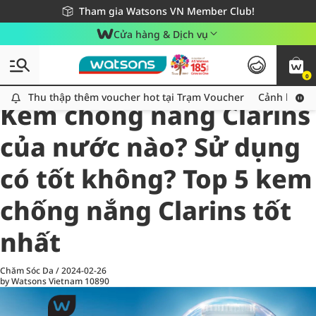
Giao hàng nhanh 24h - Áp dụng khu vực TP. Hồ Chí Minh
Miễn phí giao hàng cho đơn hàng từ 249,000Đ
Tham gia Watsons VN Member Club!
Cửa hàng & Dịch vụ
0
All
Chăm Sóc Cá Nhân
Ch
Thu thập thêm voucher hot tại Trạm Voucher
Thu thập thêm voucher hot tại Trạm Voucher
Cảnh báo An
Kem chống nắng Clarins
của nước nào? Sử dụng
có tốt không? Top 5 kem
chống nắng Clarins tốt
nhất
Chăm Sóc Da
/
2024-02-26
by Watsons Vietnam
10890