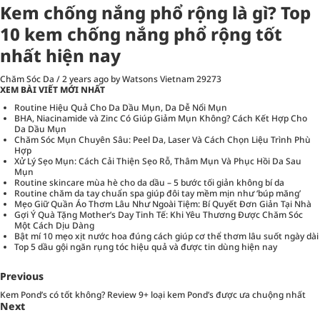
Kem chống nắng phổ rộng là gì? Top
10 kem chống nắng phổ rộng tốt
nhất hiện nay
Chăm Sóc Da
/
2 years ago
by Watsons Vietnam
29273
XEM BÀI VIẾT MỚI NHẤT
Routine Hiệu Quả Cho Da Dầu Mụn, Da Dễ Nổi Mụn
BHA, Niacinamide và Zinc Có Giúp Giảm Mụn Không? Cách Kết Hợp Cho
Da Dầu Mụn
Chăm Sóc Mụn Chuyên Sâu: Peel Da, Laser Và Cách Chọn Liệu Trình Phù
Hợp
Xử Lý Sẹo Mụn: Cách Cải Thiện Sẹo Rỗ, Thâm Mụn Và Phục Hồi Da Sau
Mụn
Routine skincare mùa hè cho da dầu – 5 bước tối giản không bí da
Routine chăm da tay chuẩn spa giúp đôi tay mềm mịn như ‘búp măng’
Mẹo Giữ Quần Áo Thơm Lâu Như Ngoài Tiệm: Bí Quyết Đơn Giản Tại Nhà
Gợi Ý Quà Tặng Mother’s Day Tinh Tế: Khi Yêu Thương Được Chăm Sóc
Một Cách Dịu Dàng
Bật mí 10 mẹo xịt nước hoa đúng cách giúp cơ thể thơm lâu suốt ngày dài
Top 5 dầu gội ngăn rụng tóc hiệu quả và được tin dùng hiện nay
Previous
Kem Pond’s có tốt không? Review 9+ loại kem Pond’s được ưa chuộng nhất
Next