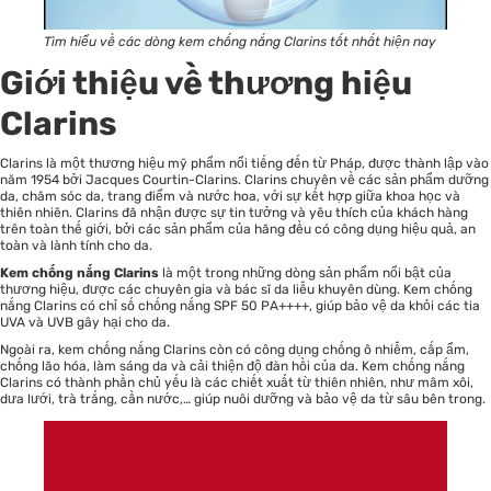
Tìm hiểu về các dòng kem chống nắng Clarins tốt nhất hiện nay
Giới thiệu về thương hiệu
Clarins
Clarins là một thương hiệu mỹ phẩm nổi tiếng đến từ Pháp, được thành lập vào
năm 1954 bởi Jacques Courtin-Clarins. Clarins chuyên về các sản phẩm dưỡng
da,
chăm sóc da
, trang điểm và nước hoa, với sự kết hợp giữa khoa học và
thiên nhiên. Clarins đã nhận được sự tin tưởng và yêu thích của khách hàng
trên toàn thế giới, bởi các sản phẩm của hãng đều có công dụng hiệu quả, an
toàn và lành tính cho da.
Kem chống nắng Clarins
là một trong những dòng sản phẩm nổi bật của
thương hiệu, được các chuyên gia và bác sĩ da liễu khuyên dùng. Kem chống
nắng Clarins có chỉ số chống nắng SPF 50 PA++++, giúp bảo vệ da khỏi các tia
UVA và UVB gây hại cho da.
Ngoài ra, kem chống nắng Clarins còn có công dụng chống ô nhiễm, cấp ẩm,
chống lão hóa, làm sáng da và cải thiện độ đàn hồi của da. Kem chống nắng
Clarins có thành phần chủ yếu là các chiết xuất từ thiên nhiên, như mâm xôi,
dưa lưới, trà trắng, cần nước,… giúp nuôi dưỡng và bảo vệ da từ sâu bên trong.