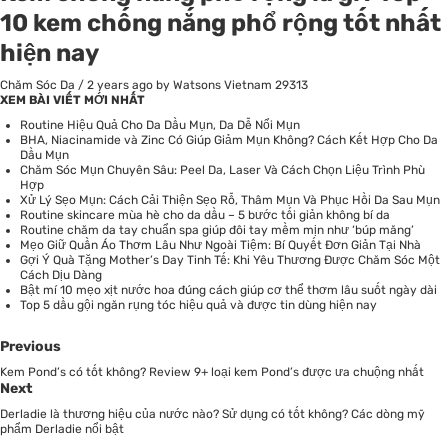
10 kem chống nắng phổ rộng tốt nhất
hiện nay
Chăm Sóc Da
/
2 years ago
by Watsons Vietnam
29313
XEM BÀI VIẾT MỚI NHẤT
Routine Hiệu Quả Cho Da Dầu Mụn, Da Dễ Nổi Mụn
BHA, Niacinamide và Zinc Có Giúp Giảm Mụn Không? Cách Kết Hợp Cho Da
Dầu Mụn
Chăm Sóc Mụn Chuyên Sâu: Peel Da, Laser Và Cách Chọn Liệu Trình Phù
Hợp
Xử Lý Sẹo Mụn: Cách Cải Thiện Sẹo Rỗ, Thâm Mụn Và Phục Hồi Da Sau Mụn
Routine skincare mùa hè cho da dầu – 5 bước tối giản không bí da
Routine chăm da tay chuẩn spa giúp đôi tay mềm mịn như ‘búp măng’
Mẹo Giữ Quần Áo Thơm Lâu Như Ngoài Tiệm: Bí Quyết Đơn Giản Tại Nhà
Gợi Ý Quà Tặng Mother’s Day Tinh Tế: Khi Yêu Thương Được Chăm Sóc Một
Cách Dịu Dàng
Bật mí 10 mẹo xịt nước hoa đúng cách giúp cơ thể thơm lâu suốt ngày dài
Top 5 dầu gội ngăn rụng tóc hiệu quả và được tin dùng hiện nay
Previous
Kem Pond’s có tốt không? Review 9+ loại kem Pond’s được ưa chuộng nhất
Next
Derladie là thương hiệu của nước nào? Sử dụng có tốt không? Các dòng mỹ
phẩm Derladie nổi bật