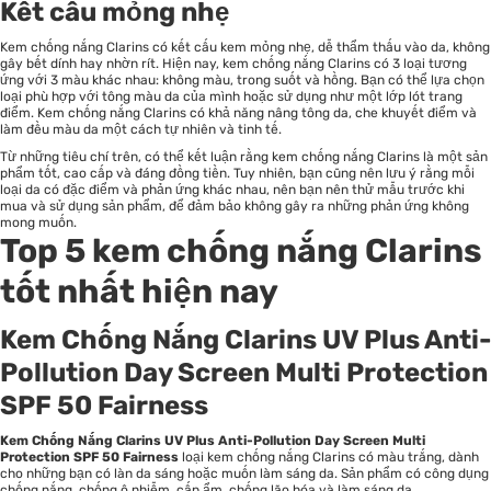
Kết cấu mỏng nhẹ
Kem chống nắng Clarins có kết cấu kem mỏng nhẹ, dễ thẩm thấu vào da, không
gây bết dính hay nhờn rít. Hiện nay, kem chống nắng Clarins có 3 loại tương
ứng với 3 màu khác nhau: không màu, trong suốt và hồng. Bạn có thể lựa chọn
loại phù hợp với tông màu da của mình hoặc sử dụng như một lớp lót trang
điểm. Kem chống nắng Clarins có khả năng nâng tông da, che khuyết điểm và
làm đều màu da một cách tự nhiên và tinh tế.
Từ những tiêu chí trên, có thể kết luận rằng kem chống nắng Clarins là một sản
phẩm tốt, cao cấp và đáng đồng tiền. Tuy nhiên, bạn cũng nên lưu ý rằng mỗi
loại da có đặc điểm và phản ứng khác nhau, nên bạn nên thử mẫu trước khi
mua và sử dụng sản phẩm, để đảm bảo không gây ra những phản ứng không
mong muốn.
Top 5 kem chống nắng Clarins
tốt nhất hiện nay
Kem Chống Nắng Clarins UV Plus Anti-
Pollution Day Screen Multi Protection
SPF 50 Fairness
Kem Chống Nắng Clarins UV Plus Anti-Pollution Day Screen Multi
Protection SPF 50 Fairness
loại kem chống nắng Clarins có màu trắng, dành
cho những bạn có làn da sáng hoặc muốn làm sáng da. Sản phẩm có công dụng
chống nắng, chống ô nhiễm, cấp ẩm, chống lão hóa và làm sáng da.