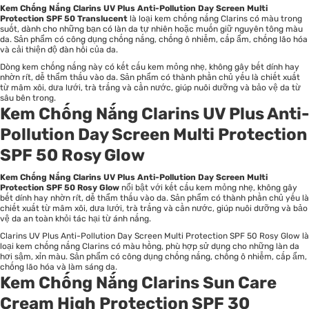
Kem Chống Nắng Clarins UV Plus Anti-Pollution Day Screen Multi
Protection SPF 50 Translucent
là loại kem chống nắng Clarins có màu trong
suốt, dành cho những bạn có làn da tự nhiên hoặc muốn giữ nguyên tông màu
da. Sản phẩm có công dụng chống nắng, chống ô nhiễm, cấp ẩm, chống lão hóa
và cải thiện độ đàn hồi của da.
Dòng kem chống nắng này có kết cấu kem mỏng nhẹ, không gây bết dính hay
nhờn rít, dễ thẩm thấu vào da. Sản phẩm có thành phần chủ yếu là chiết xuất
từ mâm xôi, dưa lưới, trà trắng và cần nước, giúp nuôi dưỡng và bảo vệ da từ
sâu bên trong.
Kem Chống Nắng Clarins UV Plus Anti-
Pollution Day Screen Multi Protection
SPF 50 Rosy Glow
Kem Chống Nắng Clarins UV Plus Anti-Pollution Day Screen Multi
Protection SPF 50 Rosy Glow
nổi bật với kết cấu kem mỏng nhẹ, không gây
bết dính hay nhờn rít, dễ thẩm thấu vào da. Sản phẩm có thành phần chủ yếu là
chiết xuất từ mâm xôi, dưa lưới, trà trắng và cần nước, giúp nuôi dưỡng và bảo
vệ da an toàn khỏi tác hại từ ánh nắng.
Clarins UV Plus Anti-Pollution Day Screen Multi Protection SPF 50 Rosy Glow là
loại kem chống nắng Clarins có màu hồng, phù hợp sử dụng cho những làn da
hơi sậm, xỉn màu. Sản phẩm có công dụng chống nắng, chống ô nhiễm, cấp ẩm,
chống lão hóa và làm sáng da.
Kem Chống Nắng Clarins Sun Care
Cream High Protection SPF 30