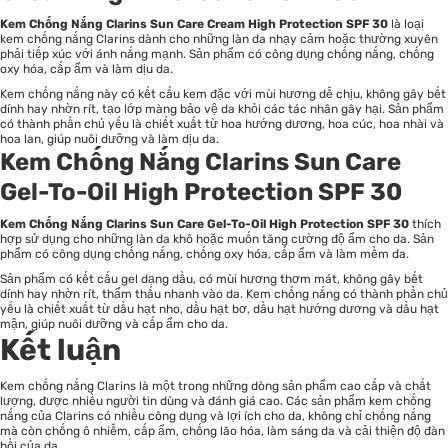
Kem Chống Nắng Clarins Sun Care Cream High Protection SPF 30
là loại
kem chống nắng Clarins dành cho những làn da nhạy cảm hoặc thường xuyên
phải tiếp xúc với ánh nắng mạnh. Sản phẩm có công dụng chống nắng, chống
oxy hóa, cấp ẩm và làm dịu da.
Kem chống nắng này có kết cấu kem đặc với mùi hương dễ chịu, không gây bết
dính hay nhờn rít, tạo lớp màng bảo vệ da khỏi các tác nhân gây hại. Sản phẩm
có thành phần chủ yếu là chiết xuất từ hoa hướng dương, hoa cúc, hoa nhài và
hoa lan, giúp nuôi dưỡng và làm dịu da.
Kem Chống Nắng Clarins Sun Care
Gel-To-Oil High Protection SPF 30
Kem Chống Nắng Clarins Sun Care Gel-To-Oil High Protection SPF 30
thích
hợp sử dụng cho những làn da khô hoặc muốn tăng cường độ ẩm cho da. Sản
phẩm có công dụng chống nắng, chống oxy hóa, cấp ẩm và làm mềm da.
Sản phẩm có kết cấu gel dạng dầu, có mùi hương thơm mát, không gây bết
dính hay nhờn rít, thẩm thấu nhanh vào da. Kem chống nắng có thành phần chủ
yếu là chiết xuất từ dầu hạt nho, dầu hạt bơ, dầu hạt hướng dương và dầu hạt
mận, giúp nuôi dưỡng và cấp ẩm cho da.
Kết luận
Kem chống nắng Clarins là một trong những dòng sản phẩm cao cấp và chất
lượng, được nhiều người tin dùng và đánh giá cao. Các sản phẩm kem chống
nắng của Clarins có nhiều công dụng và lợi ích cho da, không chỉ chống nắng
mà còn chống ô nhiễm, cấp ẩm, chống lão hóa, làm sáng da và cải thiện độ đàn
hồi của da.