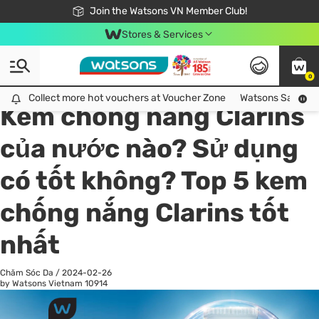
Free Shipping For Order From 249,000Đ
24h Fast delivery in Hồ Chí Minh City
Join the Watsons VN Member Club!
Stores & Services
0
All
Chăm Sóc Cá Nhân
Ch
Collect more hot vouchers at Voucher Zone
Collect more hot vouchers at Voucher Zone
Watsons Safety Al
Kem chống nắng Clarins
của nước nào? Sử dụng
có tốt không? Top 5 kem
chống nắng Clarins tốt
nhất
Chăm Sóc Da
/
2024-02-26
by Watsons Vietnam
10914