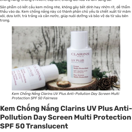
Sản phẩm có kết cấu kem mỏng nhẹ, không gây bết dính hay nhờn rít, dễ thẩm
thấu vào da. Kem chống nắng này có thành phần chủ yếu là chiết xuất từ mâm
xôi, dưa lưới, trà trắng và cần nước, giúp nuôi dưỡng và bảo vệ da từ sâu bên
trong.
Kem Chống Nắng Clarins UV Plus Anti-Pollution Day Screen Multi
Protection SPF 50 Fairness
Kem Chống Nắng Clarins UV Plus Anti-
Pollution Day Screen Multi Protection
SPF 50 Translucent