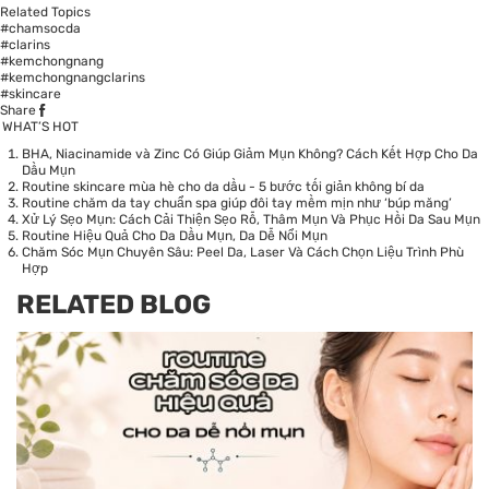
Related Topics
#chamsocda
#clarins
#kemchongnang
#kemchongnangclarins
#skincare
Share
WHAT’S HOT
BHA, Niacinamide và Zinc Có Giúp Giảm Mụn Không? Cách Kết Hợp Cho Da
Dầu Mụn
Routine skincare mùa hè cho da dầu - 5 bước tối giản không bí da
Routine chăm da tay chuẩn spa giúp đôi tay mềm mịn như ‘búp măng’
Xử Lý Sẹo Mụn: Cách Cải Thiện Sẹo Rỗ, Thâm Mụn Và Phục Hồi Da Sau Mụn
Routine Hiệu Quả Cho Da Dầu Mụn, Da Dễ Nổi Mụn
Chăm Sóc Mụn Chuyên Sâu: Peel Da, Laser Và Cách Chọn Liệu Trình Phù
Hợp
RELATED BLOG