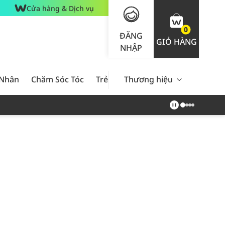
Cửa hàng & Dịch vụ
0
ĐĂNG
GIỎ HÀNG
NHẬP
 Nhân
Chăm Sóc Tóc
Trẻ Em
Thương hiệu
Nam Giới
Chăm Sóc 