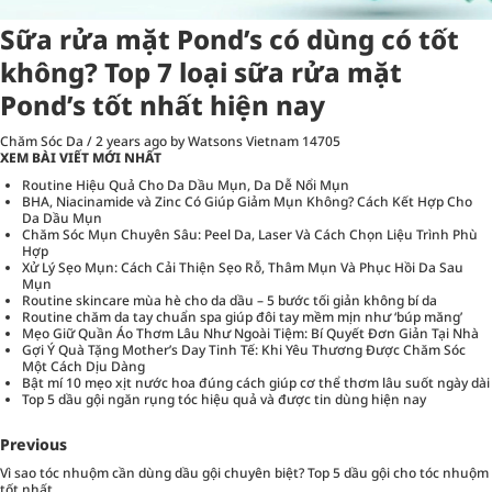
Sữa rửa mặt Pond’s có dùng có tốt
không? Top 7 loại sữa rửa mặt
Pond’s tốt nhất hiện nay
Chăm Sóc Da
/
2 years ago
by Watsons Vietnam
14705
XEM BÀI VIẾT MỚI NHẤT
Routine Hiệu Quả Cho Da Dầu Mụn, Da Dễ Nổi Mụn
BHA, Niacinamide và Zinc Có Giúp Giảm Mụn Không? Cách Kết Hợp Cho
Da Dầu Mụn
Chăm Sóc Mụn Chuyên Sâu: Peel Da, Laser Và Cách Chọn Liệu Trình Phù
Hợp
Xử Lý Sẹo Mụn: Cách Cải Thiện Sẹo Rỗ, Thâm Mụn Và Phục Hồi Da Sau
Mụn
Routine skincare mùa hè cho da dầu – 5 bước tối giản không bí da
Routine chăm da tay chuẩn spa giúp đôi tay mềm mịn như ‘búp măng’
Mẹo Giữ Quần Áo Thơm Lâu Như Ngoài Tiệm: Bí Quyết Đơn Giản Tại Nhà
Gợi Ý Quà Tặng Mother’s Day Tinh Tế: Khi Yêu Thương Được Chăm Sóc
Một Cách Dịu Dàng
Bật mí 10 mẹo xịt nước hoa đúng cách giúp cơ thể thơm lâu suốt ngày dài
Top 5 dầu gội ngăn rụng tóc hiệu quả và được tin dùng hiện nay
Previous
Vì sao tóc nhuộm cần dùng dầu gội chuyên biệt? Top 5 dầu gội cho tóc nhuộm
tốt nhất