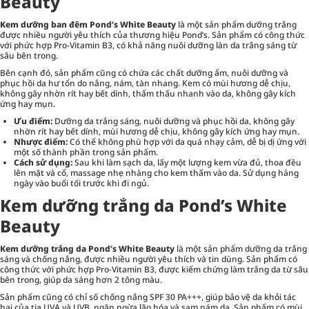
Beauty
Kem dưỡng ban đêm Pond’s White Beauty
là một sản phẩm dưỡng trắng
được nhiều người yêu thích của thương hiệu Pond’s. Sản phẩm có công thức
với phức hợp Pro-Vitamin B3, có khả năng nuôi dưỡng làn da trắng sáng từ
sâu bên trong.
Bên cạnh đó, sản phẩm cũng có chứa các chất dưỡng ẩm, nuôi dưỡng và
phục hồi da hư tổn do nắng, nám, tàn nhang. Kem có mùi hương dễ chịu,
không gây nhờn rít hay bết dính, thẩm thấu nhanh vào da, không gây kích
ứng hay mụn.
Ưu điểm:
Dưỡng da trắng sáng, nuôi dưỡng và phục hồi da, không gây
nhờn rít hay bết dính, mùi hương dễ chịu, không gây kích ứng hay mụn.
Nhược điểm:
Có thể không phù hợp với da quá nhạy cảm, dễ bị dị ứng với
một số thành phần trong sản phẩm.
Cách sử dụng:
Sau khi làm sạch da, lấy một lượng kem vừa đủ, thoa đều
lên mặt và cổ, massage nhẹ nhàng cho kem thấm vào da. Sử dụng hàng
ngày vào buổi tối trước khi đi ngủ.
Kem dưỡng trắng da Pond’s White
Beauty
Kem dưỡng trắng da Pond’s White Beauty
là một sản phẩm dưỡng da trắng
sáng và chống nắng, được nhiều người yêu thích và tin dùng. Sản phẩm có
công thức với phức hợp Pro-Vitamin B3, được kiểm chứng làm trắng da từ sâu
bên trong, giúp da sáng hơn 2 tông màu.
Sản phẩm cũng có chỉ số chống nắng SPF 30 PA+++, giúp bảo vệ da khỏi tác
hại của tia UVA và UVB, ngăn ngừa lão hóa và sạm nám da. Sản phẩm có mùi