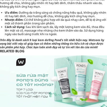
hương dễ chịu, không gây nhờn rít hay bết dính, thẩm thấu nhanh vào da,
không gây kích ứng hay mụn.
Ưu điểm:
Dưỡng da trắng sáng và chống nắng hiệu quả, không gây nhờn
rít hay bết dính, mùi hương dễ chịu, không gây kích ứng hay mụn.
Nhược điểm:
Có thể không phù hợp với da quá nhạy cảm, dễ bị dị ứng với
một số thành phần trong sản phẩm.
Cách sử dụng:
Sau khi làm sạch da, lấy một lượng kem vừa đủ, thoa đều
lên mặt và cổ, massage nhẹ nhàng cho kem thấm vào da. Sử dụng hàng
ngày vào buổi sáng trước khi ra ngoài.
Trên đây là danh sách 9 loại kem dưỡng Pond’s tốt nhất hiện nay.
Watsons
hy
vọng bài viết này sẽ giúp bạn có thêm những thông tin hữu ích và chọn được
sản phẩm phù hợp. Chúc bạn luôn xinh đẹp và tự tin với làn da của mình!
RELATED BLOG