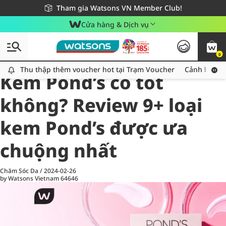
Giao hàng nhanh 24h - Áp dụng khu vực TP. Hồ Chí Minh
Miễn phí giao hàng cho đơn hàng từ 249,000Đ
Tham gia Watsons VN Member Club!
Cửa hàng & Dịch vụ
0
All
Chăm Sóc Cá Nhân
Ch
Thu thập thêm voucher hot tại Trạm Voucher
Thu thập thêm voucher hot tại Trạm Voucher
Cảnh báo An
Kem Pond’s có tốt
không? Review 9+ loại
kem Pond’s được ưa
chuộng nhất
Chăm Sóc Da
/
2024-02-26
by Watsons Vietnam
64646