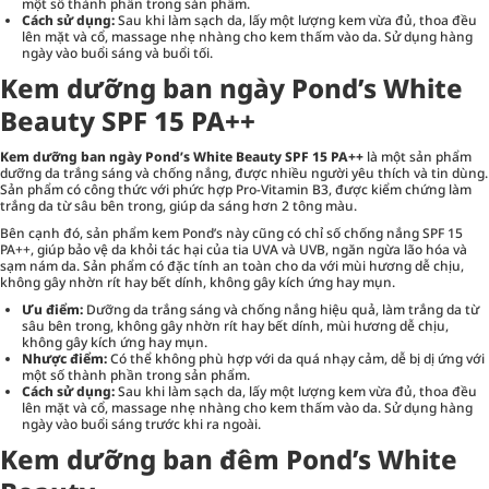
một số thành phần trong sản phẩm.
Cách sử dụng:
Sau khi làm sạch da, lấy một lượng kem vừa đủ, thoa đều
lên mặt và cổ, massage nhẹ nhàng cho kem thấm vào da. Sử dụng hàng
ngày vào buổi sáng và buổi tối.
Kem dưỡng ban ngày Pond’s White
Beauty SPF 15 PA++
Kem dưỡng ban ngày Pond’s White Beauty SPF 15 PA++
là một sản phẩm
dưỡng da trắng sáng và chống nắng, được nhiều người yêu thích và tin dùng.
Sản phẩm có công thức với phức hợp Pro-Vitamin B3, được kiểm chứng làm
trắng da từ sâu bên trong, giúp da sáng hơn 2 tông màu.
Bên cạnh đó, sản phẩm kem Pond’s này cũng có chỉ số chống nắng SPF 15
PA++, giúp bảo vệ da khỏi tác hại của tia UVA và UVB, ngăn ngừa lão hóa và
sạm nám da. Sản phẩm có đặc tính an toàn cho da với mùi hương dễ chịu,
không gây nhờn rít hay bết dính, không gây kích ứng hay mụn.
Ưu điểm:
Dưỡng da trắng sáng và chống nắng hiệu quả, làm trắng da từ
sâu bên trong, không gây nhờn rít hay bết dính, mùi hương dễ chịu,
không gây kích ứng hay mụn.
Nhược điểm:
Có thể không phù hợp với da quá nhạy cảm, dễ bị dị ứng với
một số thành phần trong sản phẩm.
Cách sử dụng:
Sau khi làm sạch da, lấy một lượng kem vừa đủ, thoa đều
lên mặt và cổ, massage nhẹ nhàng cho kem thấm vào da. Sử dụng hàng
ngày vào buổi sáng trước khi ra ngoài.
Kem dưỡng ban đêm Pond’s White