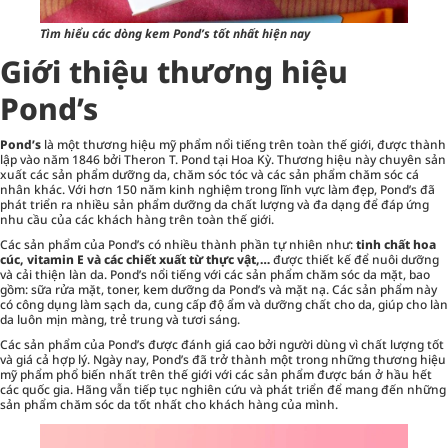
Tìm hiểu các dòng kem Pond’s tốt nhất hiện nay
Giới thiệu thương hiệu
Pond’s
Pond’s
là một thương hiệu mỹ phẩm nổi tiếng trên toàn thế giới, được thành
lập vào năm 1846 bởi Theron T. Pond tại Hoa Kỳ. Thương hiệu này chuyên sản
xuất các sản phẩm dưỡng da, chăm sóc tóc và các sản phẩm chăm sóc cá
nhân khác. Với hơn 150 năm kinh nghiệm trong lĩnh vực làm đẹp, Pond’s đã
phát triển ra nhiều sản phẩm dưỡng da chất lượng và đa dạng để đáp ứng
nhu cầu của các khách hàng trên toàn thế giới.
Các sản phẩm của Pond’s có nhiều thành phần tự nhiên như:
tinh chất hoa
cúc, vitamin E và các chiết xuất từ thực vật,…
được thiết kế để nuôi dưỡng
và cải thiện làn da. Pond’s nổi tiếng với các sản phẩm chăm sóc da mặt, bao
gồm: sữa rửa mặt, toner, kem dưỡng da Pond’s và
mặt nạ
. Các sản phẩm này
có công dụng làm sạch da, cung cấp độ ẩm và dưỡng chất cho da, giúp cho làn
da luôn mịn màng, trẻ trung và tươi sáng.
Các sản phẩm của Pond’s được đánh giá cao bởi người dùng vì chất lượng tốt
và giá cả hợp lý. Ngày nay, Pond’s đã trở thành một trong những thương hiệu
mỹ phẩm phổ biến nhất trên thế giới với các sản phẩm được bán ở hầu hết
các quốc gia. Hãng vẫn tiếp tục nghiên cứu và phát triển để mang đến những
sản phẩm chăm sóc da tốt nhất cho khách hàng của mình.