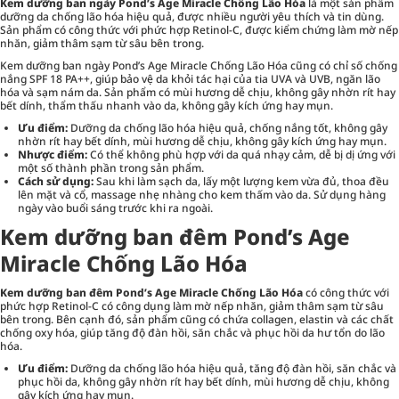
Kem dưỡng ban ngày Pond’s Age Miracle Chống Lão Hóa
là một sản phẩm
dưỡng da chống lão hóa hiệu quả, được nhiều người yêu thích và tin dùng.
Sản phẩm có công thức với phức hợp Retinol-C, được kiểm chứng làm mờ nếp
nhăn, giảm thâm sạm từ sâu bên trong.
Kem dưỡng ban ngày Pond’s Age Miracle Chống Lão Hóa cũng có chỉ số chống
nắng SPF 18 PA++, giúp bảo vệ da khỏi tác hại của tia UVA và UVB, ngăn lão
hóa và sạm nám da. Sản phẩm có mùi hương dễ chịu, không gây nhờn rít hay
bết dính, thẩm thấu nhanh vào da, không gây kích ứng hay mụn.
Ưu điểm:
Dưỡng da chống lão hóa hiệu quả, chống nắng tốt, không gây
nhờn rít hay bết dính, mùi hương dễ chịu, không gây kích ứng hay mụn.
Nhược điểm:
Có thể không phù hợp với da quá nhạy cảm, dễ bị dị ứng với
một số thành phần trong sản phẩm.
Cách sử dụng:
Sau khi làm sạch da, lấy một lượng kem vừa đủ, thoa đều
lên mặt và cổ, massage nhẹ nhàng cho kem thấm vào da. Sử dụng hàng
ngày vào buổi sáng trước khi ra ngoài.
Kem dưỡng ban đêm Pond’s Age
Miracle Chống Lão Hóa
Kem dưỡng ban đêm Pond’s Age Miracle Chống Lão Hóa
có công thức với
phức hợp Retinol-C có công dụng làm mờ nếp nhăn, giảm thâm sạm từ sâu
bên trong. Bên cạnh đó, sản phẩm cũng có chứa collagen, elastin và các chất
chống oxy hóa, giúp tăng độ đàn hồi, săn chắc và phục hồi da hư tổn do lão
hóa.
Ưu điểm:
Dưỡng da chống lão hóa hiệu quả, tăng độ đàn hồi, săn chắc và
phục hồi da, không gây nhờn rít hay bết dính, mùi hương dễ chịu, không
gây kích ứng hay mụn.