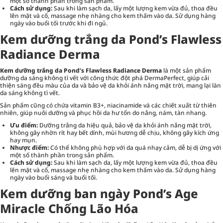
một số thành phần trong sản phẩm.
Cách sử dụng:
Sau khi làm sạch da, lấy một lượng kem vừa đủ, thoa đều
lên mặt và cổ, massage nhẹ nhàng cho kem thấm vào da. Sử dụng hàng
ngày vào buổi tối trước khi đi ngủ.
Kem dưỡng trắng da Pond’s Flawless
Radiance Derma
Kem dưỡng trắng da Pond’s Flawless Radiance Derma
là một sản phẩm
dưỡng da sáng không tì vết với công thức đột phá DermaPerfect, giúp cải
thiện sáng đều màu của da và bảo vệ da khỏi ánh nắng mặt trời, mang lại làn
da sáng không tì vết.
Sản phẩm cũng có chứa vitamin B3+, niacinamide và các chiết xuất từ thiên
nhiên, giúp nuôi dưỡng và phục hồi da hư tổn do nắng, nám, tàn nhang.
Ưu điểm:
Dưỡng trắng da hiệu quả, bảo vệ da khỏi ánh nắng mặt trời,
không gây nhờn rít hay bết dính, mùi hương dễ chịu, không gây kích ứng
hay mụn.
Nhược điểm:
Có thể không phù hợp với da quá nhạy cảm, dễ bị dị ứng với
một số thành phần trong sản phẩm.
Cách sử dụng:
Sau khi làm sạch da, lấy một lượng kem vừa đủ, thoa đều
lên mặt và cổ, massage nhẹ nhàng cho kem thấm vào da. Sử dụng hàng
ngày vào buổi sáng và buổi tối.
Kem dưỡng ban ngày Pond’s Age
Miracle Chống Lão Hóa