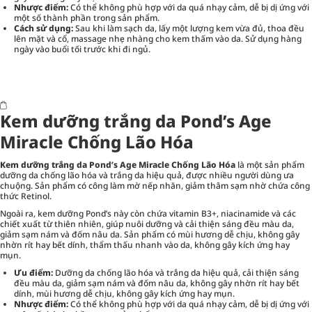
Nhược điểm:
Có thể không phù hợp với da quá nhạy cảm, dễ bị dị ứng với
một số thành phần trong sản phẩm.
Cách sử dụng:
Sau khi làm sạch da, lấy một lượng kem vừa đủ, thoa đều
lên mặt và cổ, massage nhẹ nhàng cho kem thấm vào da. Sử dụng hàng
ngày vào buổi tối trước khi đi ngủ.
Kem dưỡng trắng da Pond’s Age
Miracle Chống Lão Hóa
Kem dưỡng trắng da Pond’s Age Miracle Chống Lão Hóa
là một sản phẩm
dưỡng da chống lão hóa và trắng da hiệu quả, được nhiều người dùng ưa
chuộng. Sản phẩm có công làm mờ nếp nhăn, giảm thâm sạm nhờ chứa công
thức Retinol.
Ngoài ra, kem dưỡng Pond’s này còn chứa vitamin B3+, niacinamide và các
chiết xuất từ thiên nhiên, giúp nuôi dưỡng và cải thiện sáng đều màu da,
giảm sạm nám và đốm nâu da. Sản phẩm có mùi hương dễ chịu, không gây
nhờn rít hay bết dính, thẩm thấu nhanh vào da, không gây kích ứng hay
mụn.
Ưu điểm:
Dưỡng da chống lão hóa và trắng da hiệu quả, cải thiện sáng
đều màu da, giảm sạm nám và đốm nâu da, không gây nhờn rít hay bết
dính, mùi hương dễ chịu, không gây kích ứng hay mụn.
Nhược điểm:
Có thể không phù hợp với da quá nhạy cảm, dễ bị dị ứng với