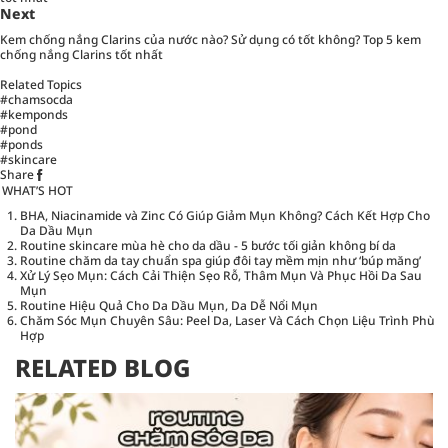
Next
Kem chống nắng Clarins của nước nào? Sử dụng có tốt không? Top 5 kem
chống nắng Clarins tốt nhất
Related Topics
#chamsocda
#kemponds
#pond
#ponds
#skincare
Share
WHAT’S HOT
BHA, Niacinamide và Zinc Có Giúp Giảm Mụn Không? Cách Kết Hợp Cho
Da Dầu Mụn
Routine skincare mùa hè cho da dầu - 5 bước tối giản không bí da
Routine chăm da tay chuẩn spa giúp đôi tay mềm mịn như ‘búp măng’
Xử Lý Sẹo Mụn: Cách Cải Thiện Sẹo Rỗ, Thâm Mụn Và Phục Hồi Da Sau
Mụn
Routine Hiệu Quả Cho Da Dầu Mụn, Da Dễ Nổi Mụn
Chăm Sóc Mụn Chuyên Sâu: Peel Da, Laser Và Cách Chọn Liệu Trình Phù
Hợp
RELATED BLOG