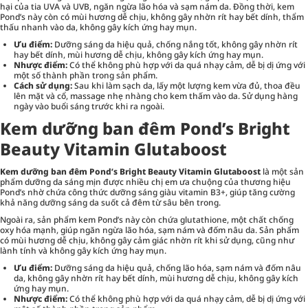
hại của tia UVA và UVB, ngăn ngừa lão hóa và sạm nám da. Đồng thời, kem
Pond’s này còn có mùi hương dễ chịu, không gây nhờn rít hay bết dính, thẩm
thấu nhanh vào da, không gây kích ứng hay mụn.
Ưu điểm:
Dưỡng sáng da hiệu quả, chống nắng tốt, không gây nhờn rít
hay bết dính, mùi hương dễ chịu, không gây kích ứng hay mụn.
Nhược điểm:
Có thể không phù hợp với da quá nhạy cảm, dễ bị dị ứng với
một số thành phần trong sản phẩm.
Cách sử dụng:
Sau khi làm sạch da, lấy một lượng kem vừa đủ, thoa đều
lên mặt và cổ, massage nhẹ nhàng cho kem thấm vào da. Sử dụng hàng
ngày vào buổi sáng trước khi ra ngoài.
Kem dưỡng ban đêm Pond’s Bright
Beauty Vitamin Glutaboost
Kem dưỡng ban đêm Pond’s Bright Beauty Vitamin Glutaboost
là một sản
phẩm dưỡng da sáng mịn được nhiều chị em ưa chuộng của thương hiệu
Pond’s nhờ chứa công thức dưỡng sáng giàu vitamin B3+, giúp tăng cường
khả năng dưỡng sáng da suốt cả đêm từ sâu bên trong.
Ngoài ra, sản phẩm kem Pond’s này còn chứa glutathione, một chất chống
oxy hóa mạnh, giúp ngăn ngừa lão hóa, sạm nám và đốm nâu da. Sản phẩm
có mùi hương dễ chịu, không gây cảm giác nhờn rít khi sử dụng, cũng như
lành tính và không gây kích ứng hay mụn.
Ưu điểm:
Dưỡng sáng da hiệu quả, chống lão hóa, sạm nám và đốm nâu
da, không gây nhờn rít hay bết dính, mùi hương dễ chịu, không gây kích
ứng hay mụn.
Nhược điểm:
Có thể không phù hợp với da quá nhạy cảm, dễ bị dị ứng với