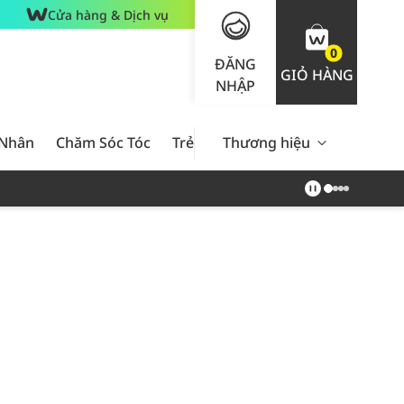
Cửa hàng & Dịch vụ
0
ĐĂNG
GIỎ HÀNG
NHẬP
 Nhân
Chăm Sóc Tóc
Trẻ Em
Thương hiệu
Nam Giới
Chăm Sóc 