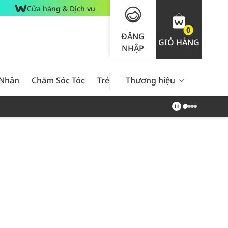
Cửa hàng & Dịch vụ
0
ĐĂNG
GIỎ HÀNG
NHẬP
 Nhân
Chăm Sóc Tóc
Trẻ Em
Thương hiệu
Nam Giới
Chăm Sóc 