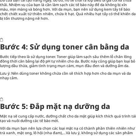
Da của bạn tái tạo hàng ngày, do đó, nó sẽ thải ra lớp biểu bì già cỗi và thừa
thãi. Nhiệm vụ của bạn là cần làm sạch các tế bào này để da không bị xỉn
màu, mịn màng và bóng hơn. Với da mụn, bạn nên sử dụng kem tẩy tế bào
chết chiết xuất từ thiên nhiên, chứa ít hạt. Quá nhiều hạt tẩy có thể khiến da
bị tổn thương nặng nề hơn.
Bước 4: Sử dụng toner cân bằng da
Bước tiếp theo là sử dụng toner. Toner giúp làm sạch sâu thêm lỗ chân lông
đồng thời cân bằng lại độ pH tự nhiên cho da. Bước này cũng giúp bạn loại bỏ
lượng dầu thừa, giảm tình trạng mụn cám, mụn đầu đen và dưỡng ẩm da.
Lưu ý: Nên dùng toner không chứa cồn sẽ thích hợp hơn cho da mụn và da
nhạy cảm.
Bước 5: Đắp mặt nạ dưỡng da
Mặt nạ sẽ cung cấp nước, dưỡng chất cho da mặt giúp kích thích quá trình tái
tạo và nuôi dưỡng các tế bào mới.
Với da mụn bạn nên lựa chọn các loại mặt nạ có thành phần thiên nhiên như
trà xanh, mật ong, lô hội (nha đam),…Và lưu ý, không sử dụng các sản phẩm