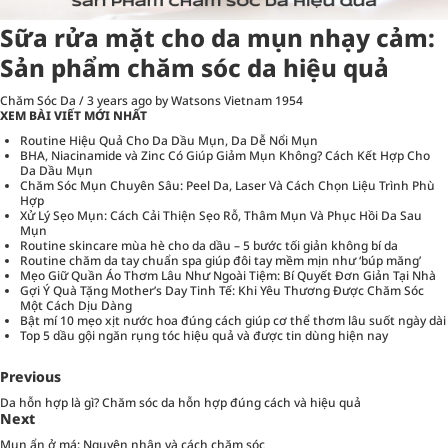
Sữa rửa mặt cho da mụn nhạy cảm:
Sản phẩm chăm sóc da hiệu quả
Chăm Sóc Da
/
3 years ago
by Watsons Vietnam
1954
XEM BÀI VIẾT MỚI NHẤT
Routine Hiệu Quả Cho Da Dầu Mụn, Da Dễ Nổi Mụn
BHA, Niacinamide và Zinc Có Giúp Giảm Mụn Không? Cách Kết Hợp Cho
Da Dầu Mụn
Chăm Sóc Mụn Chuyên Sâu: Peel Da, Laser Và Cách Chọn Liệu Trình Phù
Hợp
Xử Lý Sẹo Mụn: Cách Cải Thiện Sẹo Rỗ, Thâm Mụn Và Phục Hồi Da Sau
Mụn
Routine skincare mùa hè cho da dầu – 5 bước tối giản không bí da
Routine chăm da tay chuẩn spa giúp đôi tay mềm mịn như ‘búp măng’
Mẹo Giữ Quần Áo Thơm Lâu Như Ngoài Tiệm: Bí Quyết Đơn Giản Tại Nhà
Gợi Ý Quà Tặng Mother’s Day Tinh Tế: Khi Yêu Thương Được Chăm Sóc
Một Cách Dịu Dàng
Bật mí 10 mẹo xịt nước hoa đúng cách giúp cơ thể thơm lâu suốt ngày dài
Top 5 dầu gội ngăn rụng tóc hiệu quả và được tin dùng hiện nay
Previous
Da hỗn hợp là gì? Chăm sóc da hỗn hợp đúng cách và hiệu quả
Next
Mụn ẩn ở má: Nguyên nhân và cách chăm sóc