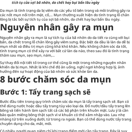
tích tụ của sợi bã nhờn, da chết hay bụi bẩn lâu ngày
Da mụn là tình trạng da bị viêm do các yếu tố bên trong và môi trường gây ra
các nốt mụn nổi trên mặt, cổ,… Mụn thường xuất hiện do tình trạng lỗ chân
lông bị tắc bởi sự tích tụ của sợi bã nhờn, da chết hay bụi bẩn lâu ngày.
Nguyên nhân gây ra mụn
Nguyên nhân gây ra mụn là sự tích tụ của bã nhờn do da tiết ra cùng với bụi
bẩn, da chết trong lỗ chân lông gây viêm sưng. Đặc biệt da dầu là làn da dễ bị
mụn nhất và điều trị mụn cũng khá khó khăn. Nếu không chăm sóc da tốt,
tình trạng mụn có thể xảy ra với bất cứ làn da nào, theo sau đó là tình trạng
thâm sau mụn, sẹo mụn, nám,…
Sự thay đổi nội tiết tố trong cơ thể cũng là một trong những nguyên nhân
khiến da bị mụn. Nhất là khi chế độ ăn uống, nghỉ ngơi không hợp lý, ảnh
hưởng đến sự hoạt động của bã nhờn và sức khỏe làn da.
8 bước chăm sóc da mụn
Bước 1: Tẩy trang sạch sẽ
Bước đầu tiên trong quy trình chăm sóc da mụn là tẩy trang sạch sẽ. Bạn có
thể dùng nước hoặc dầu tẩy trang tùy vào loại da. Đổ nước/dầu tẩy trang lên
bông và tiến hành làm sạch tất cả các bộ phận trên khuôn mặt. Lưu ý là cần
bảo quản miếng bông thật sạch vì vi khuẩn có thể xâm nhập vào. Lau nhẹ
nhàng từ trên xuống dưới, từ trong ra ngoài. Bạn có thể dùng nước tẩy trang
chuyên dụng cho da, mắt, môi.
Có nhiều người quan niệm chỉ khi trang điểm mới cần tẩy trang. Đây là suy