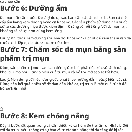
có chứa cồn
Bước 6: Dưỡng ẩm
Da mụn rất cần nước. Đó là lý do tại sao bạn cần cấp ẩm cho da. Bạn có thể
cấp ẩm bằng kem dưỡng hoặc xịt khoáng. Các sản phẩm sử dụng nên xuất
xứ từ các thương hiệu được kiểm định rõ ràng và nổi tiếng. Với da mụn, xịt
khoáng sẽ có lợi hơn dùng kem lỏng.
Lưu ý: Khi thoa kem dưỡng ẩm, hãy đợi khoảng 1-2 phút để kem thấm vào da
trước khi tiếp tục bước skincare tiếp theo.
Bước 7: Chăm sóc da mụn bằng sản
phẩm trị mụn
Dùng sản phẩm trị mụn vào ban đêm giúp da ít phải tiếp xúc với ánh nắng,
khói bụi, mồ hôi,… từ đó hiệu quả trị mụn và hỗ trợ mờ sẹo sẽ tốt hơn.
Lưu ý: Nên dùng với liều lượng vừa phải theo hướng dẫn hoặc ý kiến bác sĩ.
Đừng nên bôi quá nhiều sẽ dễ dẫn đến khô da, trị mụn là một quá trình đòi
hỏi sự kiên nhẫn.
Bước 8: Kem chống nắng
Đây là bước rất quan trọng và cần thiết, kể cả hôm đó trời âm u. Nhất là đối
với da mụn, nếu không có sự bảo vệ trước ánh nắng thì da càng dễ bị tổn