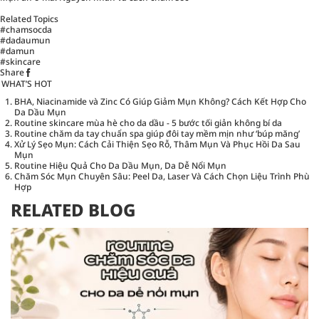
Related Topics
#chamsocda
#dadaumun
#damun
#skincare
Share
WHAT’S HOT
BHA, Niacinamide và Zinc Có Giúp Giảm Mụn Không? Cách Kết Hợp Cho
Da Dầu Mụn
Routine skincare mùa hè cho da dầu - 5 bước tối giản không bí da
Routine chăm da tay chuẩn spa giúp đôi tay mềm mịn như ‘búp măng’
Xử Lý Sẹo Mụn: Cách Cải Thiện Sẹo Rỗ, Thâm Mụn Và Phục Hồi Da Sau
Mụn
Routine Hiệu Quả Cho Da Dầu Mụn, Da Dễ Nổi Mụn
Chăm Sóc Mụn Chuyên Sâu: Peel Da, Laser Và Cách Chọn Liệu Trình Phù
Hợp
RELATED BLOG