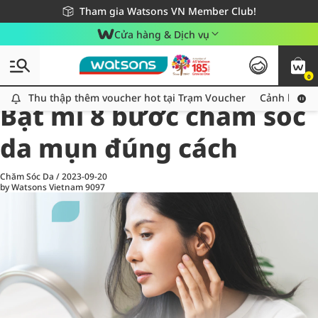
Giao hàng nhanh 24h - Áp dụng khu vực TP. Hồ Chí Minh
Miễn phí giao hàng cho đơn hàng từ 249,000Đ
Tham gia Watsons VN Member Club!
Cửa hàng & Dịch vụ
0
All
Chăm Sóc Cá Nhân
Ch
Thu thập thêm voucher hot tại Trạm Voucher
Thu thập thêm voucher hot tại Trạm Voucher
Cảnh báo An
Bật mí 8 bước chăm sóc
da mụn đúng cách
Chăm Sóc Da
/
2023-09-20
by Watsons Vietnam
9097