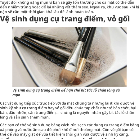
Tuyệt đối không nặng mụn vì bạn sẽ gây tổn thương cho da mặt có thể dẫn
đến nhiễm trùng hoặc để lại những vết thâm sẹo. Ngoài ra, khu vực sau khi bị
nặn sẽ cần một thời gian khá lâu để lành hoàn toàn.
Vệ sinh dụng cụ trang điểm, vỏ gối
Vệ sinh dụng cụ trang điểm để hạn chế bít tắc lỗ chân lông và
mụn
Các vật dụng tiếp xúc trực tiếp với da mặt chúng ta nhưng lại ít khi được vệ
sinh kỹ như cọ trang điểm hay vỏ gối đều chứa tạp chất như tế bào chết, bụi
bản, dầu nhờn, cặn trang điểm,… chúng là nguyên nhân gây bít tắc lỗ chân
lông và sản sinh thêm mụn.
Các bạn có thể vệ sinh dụng bằng cách rửa sạch các dụng cụ trang điểm bằng
xà phòng và nước ấm sau đó phơi khô ở nơi thoáng mát. Còn vỏ gối bạn có
thể để vào máy giặt để vừa tiết kiệm thời gian vừa được vệ sinh kỹ càng.