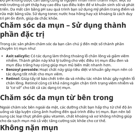
Độ pH không được cân bằng cũng là nguyên nhân hình thành mụn. Một số
môi trường có pH thấp hay cao đều tạo điều kiện để vi khuẩn sinh sôi và phát
triển. Da mất cân bằng pH sau quá trình bạn sử dụng mỹ phẩm trang điểm và
rửa mặt bằng sữa. Sử dụng toner, nước hoa hồng hay xịt khoáng là cách duy
trì pH ổn định, giúp da chắc khỏe.
Chăm sóc da mụn – Sử dụng thành
phần đặc trị
Trong các sản phẩm chăm sóc da bạn cần chú ý đến một số thành phần
chuyên trị mụn như:
Axit salicylic:
Có tác dụng làm thông thoáng lỗ chân lông và giảm viêm
nhiễm. Thành phần này khá lý tưởng cho việc điều trị mụn đầu đen và
mụn đầu trắng hay cũng giúp mụn mủ biến mất nhanh hơn.
Benzoyl peroxide:
Hoạt chất này giúp tiêu diệt vi khuẩn gây mụn nên có
tác dụng tốt nhất cho mụn viêm.
Retinol:
Giúp tẩy tế bào chết trên da và nhiều tác nhân khác gây nghẽn lỗ
chân lông. Retinol cũng có khả năng ngăn chặn tình trạng viêm nhiễm và
là “cơ sở” cho tất cả các dạng trị mụn.
Chăm sóc da mụn từ bên trong
Ngoài chăm sóc bên ngoài da mặt, các dưỡng chất bạn hấp thụ từ chế độ ăn
uống và tập luyện cũng ảnh hưởng đến quá trình điều trị mụn. Bạn nên bổ
sung các loại thực phẩm giàu vitamin, chất khoáng và xơ không những giúp
cho da sạch mụn mà cả việc tăng cường sức khỏe cho cơ thể.
Không nặn mụn