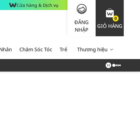
Cửa hàng & Dịch vụ
0
ĐĂNG
GIỎ HÀNG
NHẬP
 Nhân
Chăm Sóc Tóc
Trẻ Em
Thương hiệu
Nam Giới
Chăm Sóc 