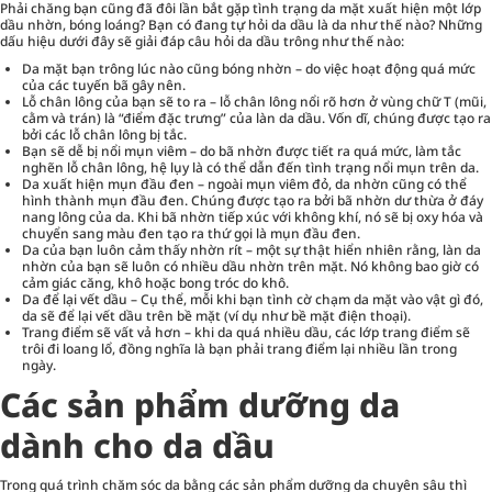
Phải chăng bạn cũng đã đôi lần bắt gặp tình trạng da mặt xuất hiện một lớp
dầu nhờn, bóng loáng? Bạn có đang tự hỏi da dầu là da như thế nào? Những
dấu hiệu dưới đây sẽ giải đáp câu hỏi da dầu trông như thế nào:
Da mặt bạn trông lúc nào cũng bóng nhờn – do việc hoạt động quá mức
của các tuyến bã gây nên.
Lỗ chân lông của bạn sẽ to ra – lỗ chân lông nổi rõ hơn ở vùng chữ T (mũi,
cằm và trán) là “điểm đặc trưng” của làn da dầu. Vốn dĩ, chúng được tạo ra
bởi các lỗ chân lông bị tắc.
Bạn sẽ dễ bị nổi mụn viêm – do bã nhờn được tiết ra quá mức, làm tắc
nghẽn lỗ chân lông, hệ lụy là có thể dẫn đến tình trạng nổi mụn trên da.
Da xuất hiện mụn đầu đen – ngoài mụn viêm đỏ, da nhờn cũng có thể
hình thành mụn đầu đen. Chúng được tạo ra bởi bã nhờn dư thừa ở đáy
nang lông của da. Khi bã nhờn tiếp xúc với không khí, nó sẽ bị oxy hóa và
chuyển sang màu đen tạo ra thứ gọi là mụn đầu đen.
Da của bạn luôn cảm thấy nhờn rít – một sự thật hiển nhiên rằng, làn da
nhờn của bạn sẽ luôn có nhiều dầu nhờn trên mặt. Nó không bao giờ có
cảm giác căng, khô hoặc bong tróc do khô.
Da để lại vết dầu – Cụ thể, mỗi khi bạn tình cờ chạm da mặt vào vật gì đó,
da sẽ để lại vết dầu trên bề mặt (ví dụ như bề mặt điện thoại).
Trang điểm sẽ vất vả hơn – khi da quá nhiều dầu, các lớp trang điểm sẽ
trôi đi loang lổ, đồng nghĩa là bạn phải trang điểm lại nhiều lần trong
ngày.
Các sản phẩm dưỡng da
dành cho da dầu
Trong quá trình chăm sóc da bằng các sản phẩm dưỡng da chuyên sâu thì