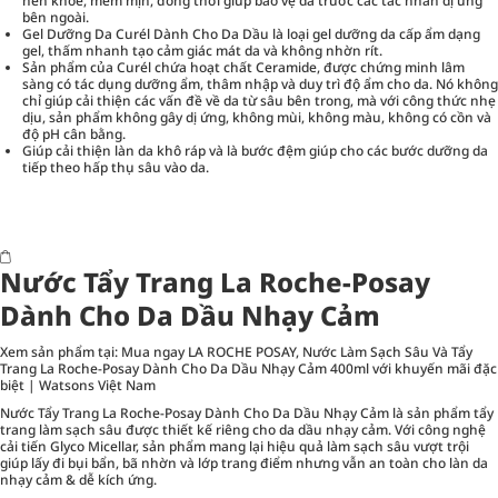
nên khỏe, mềm mịn, đồng thời giúp bảo vệ da trước các tác nhân dị ứng
bên ngoài.
Gel Dưỡng Da Curél Dành Cho Da Dầu là loại gel dưỡng da cấp ẩm dạng
gel, thấm nhanh tạo cảm giác mát da và không nhờn rít.
Sản phẩm của Curél chứa hoạt chất Ceramide, được chứng minh lâm
sàng có tác dụng dưỡng ẩm, thâm nhập và duy trì độ ẩm cho da. Nó không
chỉ giúp cải thiện các vấn đề về da từ sâu bên trong, mà với công thức nhẹ
dịu, sản phẩm không gây dị ứng, không mùi, không màu, không có cồn và
độ pH cân bằng.
Giúp cải thiện làn da khô ráp và là bước đệm giúp cho các bước dưỡng da
tiếp theo hấp thụ sâu vào da.
Nước Tẩy Trang La Roche-Posay
Dành Cho Da Dầu Nhạy Cảm
Xem sản phẩm tại:
Mua ngay LA ROCHE POSAY, Nước Làm Sạch Sâu Và Tẩy
Trang La Roche-Posay Dành Cho Da Dầu Nhạy Cảm 400ml với khuyến mãi đặc
biệt | Watsons Việt Nam
Nước Tẩy Trang La Roche-Posay Dành Cho Da Dầu Nhạy Cảm là sản phẩm tẩy
trang làm sạch sâu được thiết kế riêng cho da dầu nhạy cảm. Với công nghệ
cải tiến Glyco Micellar, sản phẩm mang lại hiệu quả làm sạch sâu vượt trội
giúp lấy đi bụi bẩn, bã nhờn và lớp trang điểm nhưng vẫn an toàn cho làn da
nhạy cảm & dễ kích ứng.