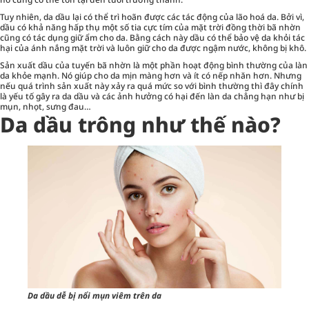
Tuy nhiên, da dầu lại có thể trì hoãn được các tác động của lão hoá da. Bởi vì,
dầu có khả năng hấp thụ một số tia cực tím của mặt trời đồng thời bã nhờn
cũng có tác dụng giữ ẩm cho da. Bằng cách này dầu có thể bảo vệ da khỏi tác
hại của ánh nắng mặt trời và luôn giữ cho da được ngậm nước, không bị khô.
Sản xuất dầu của tuyến bã nhờn là một phần hoạt động bình thường của làn
da khỏe mạnh. Nó giúp cho da mịn màng hơn và ít có nếp nhăn hơn. Nhưng
nếu quá trình sản xuất này xảy ra quá mức so với bình thường thì đây chính
là yếu tố gây ra da dầu và các ảnh hưởng có hại đến làn da chẳng hạn như bị
mụn, nhọt, sưng đau…
Da dầu trông như thế nào?
Da dầu dễ bị nổi mụn viêm trên da