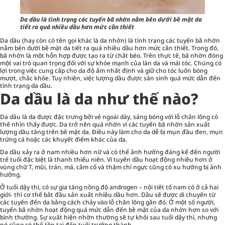
Da dầu là tình trạng các tuyến bã nhờn nằm bên dưới bề mặt da
tiết ra quá nhiều dầu hơn mức cần thiết
Da dầu (hay còn có tên gọi khác là da nhờn) là tình trạng các tuyến bã nhờn
nằm bên dưới bề mặt da tiết ra quá nhiều dầu hơn mức cần thiết. Trong đó,
bã nhờn là một hỗn hợp được tạo ra từ chất béo. Trên thực tế, bã nhờn đóng
một vai trò quan trọng đối với sự khỏe mạnh của làn da và mái tóc. Chúng có
lợi trong việc cung cấp cho da độ ẩm nhất định và giữ cho tóc luôn bóng
mượt, chắc khỏe. Tuy nhiên, việc lượng dầu được sản sinh quá mức dẫn đến
tình trạng da dầu.
Da dầu là da như thế nào?
Da dầu là da được đặc trưng bởi vẻ ngoài dày, sáng bóng với lỗ chân lông có
thể nhìn thấy được. Da trở nên quá nhờn vì các tuyến bã nhờn sản xuất
lượng dầu tăng trên bề mặt da. Điều này làm cho da dễ bị mụn đầu đen, mụn
trứng cá hoặc các khuyết điểm khác của da.
Da dầu xảy ra ở nam nhiều hơn nữ và có thể ảnh hưởng đáng kể đến người
trẻ tuổi đặc biệt là thanh thiếu niên. Vì tuyến dầu hoạt động nhiều hơn ở
vùng chữ T, mũi, trán, má, cằm cổ và thậm chí ngực cũng có xu hướng bị ảnh
hưởng.
Ở tuổi dậy thì, có sự gia tăng nồng độ androgen – nội tiết tố nam có ở cả hai
giới- thì cơ thể bắt đầu sản xuất nhiều dầu hơn. Dầu sẽ được di chuyển từ
các tuyến đến da bằng cách chảy vào lỗ chân lông gần đó. Ở một số người,
tuyến bã nhờn hoạt động quá mức dẫn đến bề mặt của da nhờn hơn so với
bình thường. Sự xuất hiện nhờn thường sẽ tự khỏi sau tuổi dậy thì, nhưng
nó cũng có thể tồn tại đến tuổi trưởng thành.