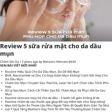
Review 5 sữa rửa mặt cho da dầu
mụn
Chăm Sóc Da
/
2 years ago
by Watsons Vietnam
6634
XEM BÀI VIẾT MỚI NHẤT
Routine Hiệu Quả Cho Da Dầu Mụn, Da Dễ Nổi Mụn
BHA, Niacinamide và Zinc Có Giúp Giảm Mụn Không? Cách Kết Hợp Cho
Da Dầu Mụn
Chăm Sóc Mụn Chuyên Sâu: Peel Da, Laser Và Cách Chọn Liệu Trình Phù
Hợp
Xử Lý Sẹo Mụn: Cách Cải Thiện Sẹo Rỗ, Thâm Mụn Và Phục Hồi Da Sau
Mụn
Routine skincare mùa hè cho da dầu – 5 bước tối giản không bí da
Routine chăm da tay chuẩn spa giúp đôi tay mềm mịn như ‘búp măng’
Mẹo Giữ Quần Áo Thơm Lâu Như Ngoài Tiệm: Bí Quyết Đơn Giản Tại Nhà
Gợi Ý Quà Tặng Mother’s Day Tinh Tế: Khi Yêu Thương Được Chăm Sóc