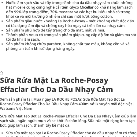
Nước làm sạch sâu và tẩy trang dành cho da dầu nhạy cảm chứa những
hạt micelle cùng công nghệ cải tiến Glyco Micellar có khả năng làm sạch
đến 99% lớp trang điểm, 70% mascara và các hạt bụi siêu nhỏ có trong
khói xe và môi trường ô nhiễm chỉ sau một lượt bông cotton.
Sản phẩm giàu nước khoáng La Roche-Posay – một khoáng chất độc đáo
có tác dụng làm dịu và chống oxy hóa ngay cả trên làn da nhạy cảm.
Sản phẩm phù hợp để tẩy trang cho da mặt, mắt và môi.
Thành phần Aqua có trong sản phẩm giúp cung cấp độ ẩm và giảm ma sát
tối đa khi làm sạch.
Sản phẩm không chứa paraben, không chất tạo màu, không cồn và xà
phòng, an toàn khi sử dụng hàng ngày.
Sữa Rửa Mặt La Roche-Posay
Effaclar Cho Da Dầu Nhạy Cảm
Xem sản phẩm tại:
Mua ngay LA ROCHE POSAY, Sữa Rửa Mặt Tạo Bọt La
Roche-Posay Effaclar Cho Da Dầu Nhạy Cảm 400ml với khuyến mãi đặc biệt |
Watsons Việt Nam
Sữa Rửa Mặt Tạo Bọt La Roche-Posay Effaclar Cho Da Dầu Nhạy Cảm giúp làm
sạch sâu, ngăn ngừa mụn và se khít lỗ chân lông. Sữa rửa mặt dạng kem tạo
bọt, giúp làm sạch, thanh tẩy bề mặt da.
Sữa rửa mặt tạo bọt La Roche-Posay Effaclar cho da dầu nhạy cảm có công