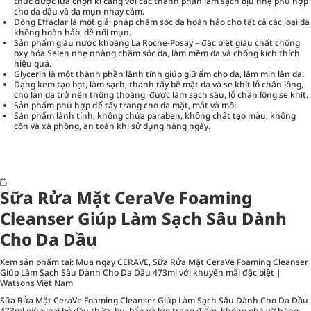
thức được lựa chọn kĩ càng với các thành phần làm sạch dịu nhẹ phù hợp
cho da dầu và da mụn nhạy cảm.
Dòng Effaclar là một giải pháp chăm sóc da hoàn hảo cho tất cả các loại da
không hoàn hảo, dễ nổi mụn.
Sản phẩm giàu nước khoáng La Roche-Posay – đặc biệt giàu chất chống
oxy hóa Selen nhẹ nhàng chăm sóc da, làm mềm da và chống kích thích
hiệu quả.
Glycerin là một thành phần lành tính giúp giữ ẩm cho da, làm mịn làn da.
Dạng kem tạo bọt, làm sạch, thanh tẩy bề mặt da và se khít lỗ chân lông,
cho làn da trở nên thông thoáng, được làm sạch sâu, lỗ chân lông se khít.
Sản phẩm phù hợp để tẩy trang cho da mặt, mắt và môi.
Sản phẩm lành tính, không chứa paraben, không chất tạo màu, không
cồn và xà phòng, an toàn khi sử dụng hàng ngày.
Sữa Rửa Mặt CeraVe Foaming
Cleanser Giúp Làm Sạch Sâu Dành
Cho Da Dầu
Xem sản phẩm tại:
Mua ngay CERAVE, Sữa Rửa Mặt CeraVe Foaming Cleanser
Giúp Làm Sạch Sâu Dành Cho Da Dầu 473ml với khuyến mãi đặc biệt |
Watsons Việt Nam
Sữa Rửa Mặt CeraVe Foaming Cleanser Giúp Làm Sạch Sâu Dành Cho Da Dầu
473ml giúp loại bỏ dầu thừa, bụi bẩn và lớp trang điểm, không phá vỡ hàng