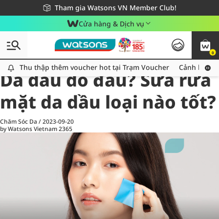
Giao hàng nhanh 24h - Áp dụng khu vực TP. Hồ Chí Minh
Miễn phí giao hàng cho đơn hàng từ 249,000Đ
Tham gia Watsons VN Member Club!
Cửa hàng & Dịch vụ
0
All
Chăm Sóc Cá Nhân
Ch
Thu thập thêm voucher hot tại Trạm Voucher
Thu thập thêm voucher hot tại Trạm Voucher
Cảnh báo An
Da dầu do đâu? Sữa rửa
mặt da dầu loại nào tốt?
Chăm Sóc Da
/
2023-09-20
by Watsons Vietnam
2365