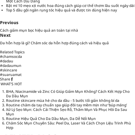
Một Cách Dịu Dàng
Bật mí 10 mẹo xịt nước hoa đúng cách giúp cơ thể thơm lâu suốt ngày dài
Top 5 dầu gội ngăn rụng tóc hiệu quả và được tin dùng hiện nay
Previous
Cách giảm mụn bọc hiệu quả an toàn tại nhà
Next
Da hỗn hợp là gì? Chăm sóc da hỗn hợp đúng cách và hiệu quả
Related Topics
#chamsocda
#dadau
#dadaumun
#skincare
#suaruamat
Share
WHAT’S HOT
BHA, Niacinamide và Zinc Có Giúp Giảm Mụn Không? Cách Kết Hợp Cho
Da Dầu Mụn
Routine skincare mùa hè cho da dầu - 5 bước tối giản không bí da
Routine chăm da tay chuẩn spa giúp đôi tay mềm mịn như ‘búp măng’
Xử Lý Sẹo Mụn: Cách Cải Thiện Sẹo Rỗ, Thâm Mụn Và Phục Hồi Da Sau
Mụn
Routine Hiệu Quả Cho Da Dầu Mụn, Da Dễ Nổi Mụn
Chăm Sóc Mụn Chuyên Sâu: Peel Da, Laser Và Cách Chọn Liệu Trình Phù
Hợp