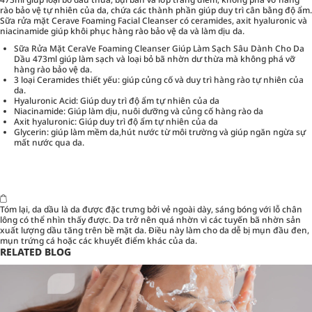
rào bảo vệ tự nhiên của da, chứa các thành phần giúp duy trì cân bằng độ ẩm.
Sữa rửa mặt Cerave Foaming Facial Cleanser có ceramides, axit hyaluronic và
niacinamide giúp khôi phục hàng rào bảo vệ da và làm dịu da.
Sữa Rửa Mặt CeraVe Foaming Cleanser Giúp Làm Sạch Sâu Dành Cho Da
Dầu 473ml giúp làm sạch và loại bỏ bã nhờn dư thừa mà không phá vỡ
hàng rào bảo vệ da.
3 loại Ceramides thiết yếu: giúp củng cố và duy trì hàng rào tự nhiên của
da.
Hyaluronic Acid: Giúp duy trì độ ẩm tự nhiên của da
Niacinamide: Giúp làm dịu, nuôi dưỡng và củng cố hàng rào da
Axit hyaluronic: Giúp duy trì độ ẩm tự nhiên của da
Glycerin: giúp làm mềm da,hút nước từ môi trường và giúp ngăn ngừa sự
mất nước qua da.
Tóm lại, da dầu là da được đặc trưng bởi vẻ ngoài dày, sáng bóng với lỗ chân
lông có thể nhìn thấy được. Da trở nên quá nhờn vì các tuyến bã nhờn sản
xuất lượng dầu tăng trên bề mặt da. Điều này làm cho da dễ bị mụn đầu đen,
mụn trứng cá hoặc các khuyết điểm khác của da.
RELATED BLOG