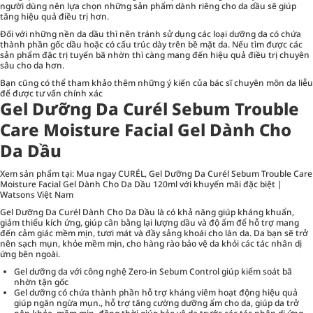
người dùng nên lựa chọn những sản phẩm dành riêng cho da dầu sẽ giúp
tăng hiệu quả điều trị hơn.
Đối với những nền da dầu thì nên tránh sử dụng các loại dưỡng da có chứa
thành phần gốc dầu hoặc có cấu trúc dày trên bề mặt da. Nếu tìm được các
sản phẩm đặc trị tuyến bã nhờn thì càng mang đến hiệu quả điều trị chuyên
sâu cho da hơn.
Bạn cũng có thể tham khảo thêm những ý kiến của bác sĩ chuyên môn da liễu
để được tư vấn chính xác
Gel Dưỡng Da Curél Sebum Trouble
Care Moisture Facial Gel Dành Cho
Da Dầu
Xem sản phẩm tại:
Mua ngay CURÉL, Gel Dưỡng Da Curél Sebum Trouble Care
Moisture Facial Gel Dành Cho Da Dầu 120ml với khuyến mãi đặc biệt |
Watsons Việt Nam
Gel Dưỡng Da Curél Dành Cho Da Dầu là có khả năng giúp kháng khuẩn,
giảm thiểu kích ứng, giúp cân bằng lại lượng dầu và độ ẩm để hỗ trợ mang
đến cảm giác mềm mịn, tươi mát và đầy sảng khoái cho làn da. Da bạn sẽ trở
nên sạch mụn, khỏe mềm mịn, cho hàng rào bảo vệ da khỏi các tác nhân dị
ứng bên ngoài.
Gel dưỡng da với công nghệ Zero-in Sebum Control giúp kiểm soát bã
nhờn tận gốc
Gel dưỡng có chứa thành phần hỗ trợ kháng viêm hoạt động hiệu quả
giúp ngăn ngừa mụn., hỗ trợ tăng cường dưỡng ẩm cho da, giúp da trở