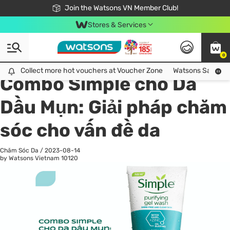
Free Shipping For Order From 249,000Đ
24h Fast delivery in Hồ Chí Minh City
Join the Watsons VN Member Club!
Stores & Services
0
All
Chăm Sóc Cá Nhân
Ch
Collect more hot vouchers at Voucher Zone
Collect more hot vouchers at Voucher Zone
Watsons Safety Al
Combo Simple cho Da
Dầu Mụn: Giải pháp chăm
sóc cho vấn đề da
Chăm Sóc Da
/
2023-08-14
by Watsons Vietnam
10120