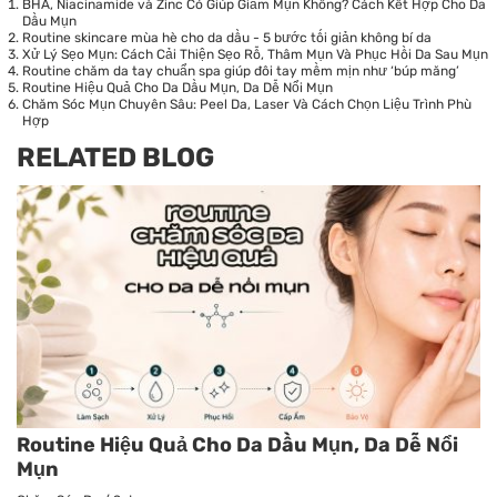
BHA, Niacinamide và Zinc Có Giúp Giảm Mụn Không? Cách Kết Hợp Cho Da
Dầu Mụn
Routine skincare mùa hè cho da dầu - 5 bước tối giản không bí da
Xử Lý Sẹo Mụn: Cách Cải Thiện Sẹo Rỗ, Thâm Mụn Và Phục Hồi Da Sau Mụn
Routine chăm da tay chuẩn spa giúp đôi tay mềm mịn như ‘búp măng’
Routine Hiệu Quả Cho Da Dầu Mụn, Da Dễ Nổi Mụn
Chăm Sóc Mụn Chuyên Sâu: Peel Da, Laser Và Cách Chọn Liệu Trình Phù
Hợp
RELATED BLOG
Routine Hiệu Quả Cho Da Dầu Mụn, Da Dễ Nổi
Mụn