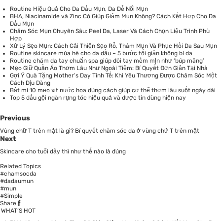
Routine Hiệu Quả Cho Da Dầu Mụn, Da Dễ Nổi Mụn
BHA, Niacinamide và Zinc Có Giúp Giảm Mụn Không? Cách Kết Hợp Cho Da
Dầu Mụn
Chăm Sóc Mụn Chuyên Sâu: Peel Da, Laser Và Cách Chọn Liệu Trình Phù
Hợp
Xử Lý Sẹo Mụn: Cách Cải Thiện Sẹo Rỗ, Thâm Mụn Và Phục Hồi Da Sau Mụn
Routine skincare mùa hè cho da dầu – 5 bước tối giản không bí da
Routine chăm da tay chuẩn spa giúp đôi tay mềm mịn như ‘búp măng’
Mẹo Giữ Quần Áo Thơm Lâu Như Ngoài Tiệm: Bí Quyết Đơn Giản Tại Nhà
Gợi Ý Quà Tặng Mother’s Day Tinh Tế: Khi Yêu Thương Được Chăm Sóc Một
Cách Dịu Dàng
Bật mí 10 mẹo xịt nước hoa đúng cách giúp cơ thể thơm lâu suốt ngày dài
Top 5 dầu gội ngăn rụng tóc hiệu quả và được tin dùng hiện nay
Previous
Vùng chữ T trên mặt là gì? Bí quyết chăm sóc da ở vùng chữ T trên mặt
Next
Skincare cho tuổi dậy thì như thế nào là đúng
Related Topics
#chamsocda
#dadaumun
#mun
#Simple
Share
WHAT’S HOT