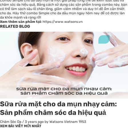
Combo Simple cho da dầu mụn là một giải pháp tổng thể để kiểm soát dầu và
chăm sóc da hiệu quả. Bằng cách sử dụng các sản phẩm trong combo này, bạn
có thể làm sạch sâu lỗ chân lông, giảm viêm nhiễm và duy trì độ ẩm cần thiết
cho da. Hãy thử combo Simple cho da dầu mụn ngay hôm nay để có được làn
da khỏe mạnh và rạng rỡ!
Xem thêm sản phẩm tại:
https://www.watsons.vn
RELATED BLOG
Sữa rửa mặt cho da mụn nhạy cảm:
Sản phẩm chăm sóc da hiệu quả
Chăm Sóc Da
/
3 years ago
by Watsons Vietnam
1953
XEM BÀI VIẾT MỚI NHẤT