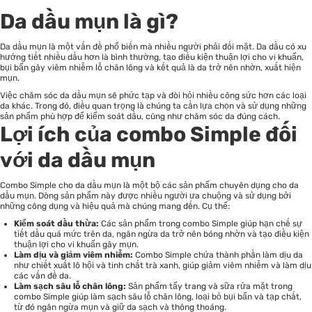
Da dầu mụn là gì?
Da dầu mụn là một vấn đề phổ biến mà nhiều người phải đối mặt. Da dầu có xu
hướng tiết nhiều dầu hơn là bình thường, tạo điều kiện thuận lợi cho vi khuẩn,
bụi bẩn gây viêm nhiễm lỗ chân lông và kết quả là da trở nên nhờn, xuất hiện
mụn.
Việc chăm sóc da dầu mụn sẽ phức tạp và đòi hỏi nhiều công sức hơn các loại
da khác. Trong đó, điều quan trọng là chúng ta cần lựa chọn và sử dụng những
sản phẩm phù hợp để kiểm soát dầu, cũng như chăm sóc da đúng cách.
Lợi ích của combo Simple đối
với da dầu mụn
Combo Simple cho da dầu mụn là một bộ các sản phẩm chuyên dụng cho da
dầu mụn. Dòng sản phẩm này được nhiều người ưa chuộng và sử dụng bởi
những công dụng và hiệu quả mà chúng mang đến. Cụ thể:
Kiểm soát dầu thừa:
Các sản phẩm trong combo Simple giúp hạn chế sự
tiết dầu quá mức trên da, ngăn ngừa da trở nên bóng nhờn và tạo điều kiện
thuận lợi cho vi khuẩn gây mụn.
Làm dịu và giảm viêm nhiễm:
Combo Simple chứa thành phần làm dịu da
như chiết xuất lô hội và tinh chất trà xanh, giúp giảm viêm nhiễm và làm dịu
các vấn đề da.
Làm sạch sâu lỗ chân lông:
Sản phẩm tẩy trang và sữa rửa mặt trong
combo Simple giúp làm sạch sâu lỗ chân lông, loại bỏ bụi bẩn và tạp chất,
từ đó ngăn ngừa mụn và giữ da sạch và thông thoáng.