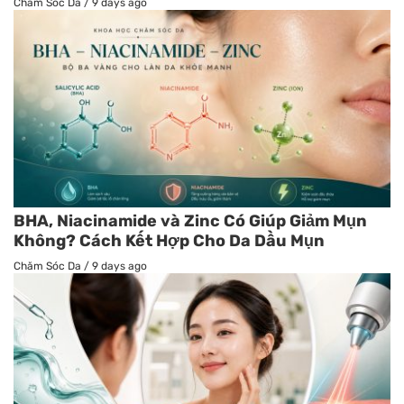
Chăm Sóc Da
/
9 days ago
BHA, Niacinamide và Zinc Có Giúp Giảm Mụn
Không? Cách Kết Hợp Cho Da Dầu Mụn
Chăm Sóc Da
/
9 days ago