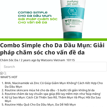
Combo Simple cho Da Dầu Mụn: Giải
pháp chăm sóc cho vấn đề da
Chăm Sóc Da
/
2 years ago
by Watsons Vietnam
10115
WHAT’S HOT
BHA, Niacinamide và Zinc Có Giúp Giảm Mụn Không? Cách Kết Hợp Cho
Da Dầu Mụn
Routine skincare mùa hè cho da dầu - 5 bước tối giản không bí da
Routine chăm da tay chuẩn spa giúp đôi tay mềm mịn như ‘búp măng’
Xử Lý Sẹo Mụn: Cách Cải Thiện Sẹo Rỗ, Thâm Mụn Và Phục Hồi Da Sau
Mụn
Routine Hiệu Quả Cho Da Dầu Mụn, Da Dễ Nổi Mụn