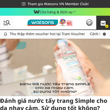
Giao hàng nhanh 24h - Áp dụng khu vực TP. Hồ Chí Minh
Miễn phí giao hàng cho đơn hàng từ 249,000Đ
Tham gia Watsons VN Member Club!
Cửa hàng & Dịch vụ
0
Tag:
Simple
3 item(s) found
Thu thập thêm voucher hot tại Trạm Voucher
Thu thập thêm voucher hot tại Trạm Voucher
Cảnh báo An
Đánh giá nước tẩy trang Simple cho
da nhạy cảm. Sử dụng tốt không?