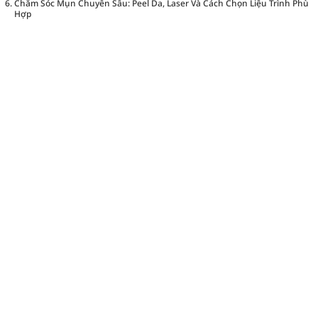
Chăm Sóc Mụn Chuyên Sâu: Peel Da, Laser Và Cách Chọn Liệu Trình Phù
Hợp