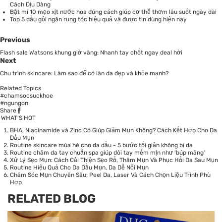
Cách Dịu Dàng
Bật mí 10 mẹo xịt nước hoa đúng cách giúp cơ thể thơm lâu suốt ngày dài
Top 5 dầu gội ngăn rụng tóc hiệu quả và được tin dùng hiện nay
Previous
Flash sale Watsons khung giờ vàng: Nhanh tay chốt ngay deal hời
Next
Chu trình skincare: Làm sao để có làn da đẹp và khỏe mạnh?
Related Topics
#chamsocsuckhoe
#ngungon
Share
WHAT’S HOT
BHA, Niacinamide và Zinc Có Giúp Giảm Mụn Không? Cách Kết Hợp Cho Da
Dầu Mụn
Routine skincare mùa hè cho da dầu - 5 bước tối giản không bí da
Routine chăm da tay chuẩn spa giúp đôi tay mềm mịn như ‘búp măng’
Xử Lý Sẹo Mụn: Cách Cải Thiện Sẹo Rỗ, Thâm Mụn Và Phục Hồi Da Sau Mụn
Routine Hiệu Quả Cho Da Dầu Mụn, Da Dễ Nổi Mụn
Chăm Sóc Mụn Chuyên Sâu: Peel Da, Laser Và Cách Chọn Liệu Trình Phù
Hợp
RELATED BLOG