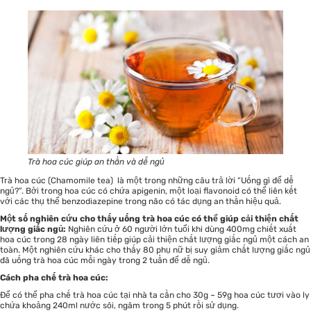
Trà hoa cúc giúp an thần và dễ ngủ
Trà hoa cúc (Chamomile tea) là một trong những câu trả lời “Uống gì để dễ
ngủ?”. Bởi trong hoa cúc có chứa apigenin, một loại flavonoid có thể liên kết
với các thụ thể benzodiazepine trong não có tác dụng an thần hiệu quả.
Một số nghiên cứu cho thấy uống trà hoa cúc có thể giúp cải thiện chất
lượng giấc ngủ:
Nghiên cứu ở 60 người lớn tuổi khi dùng 400mg chiết xuất
hoa cúc trong 28 ngày liên tiếp giúp cải thiện chất lượng giấc ngủ một cách an
toàn. Một nghiên cứu khác cho thấy 80 phụ nữ bị suy giảm chất lượng giấc ngủ
đã uống trà hoa cúc mỗi ngày trong 2 tuần để dễ ngủ.
Cách pha chế trà hoa cúc:
Để có thể pha chế trà hoa cúc tại nhà ta cần cho 30g – 59g hoa cúc tươi vào ly
chứa khoảng 240ml nước sôi, ngâm trong 5 phút rồi sử dụng.