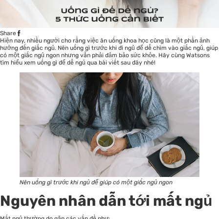
Share
Hiện nay, nhiều người cho rằng việc ăn uống khoa học cũng là một phần ảnh
hưởng đến giấc ngủ. Nên uống gì trước khi đi ngủ để dễ chìm vào giấc ngủ, giúp
có một giấc ngủ ngon nhưng vẫn phải đảm bảo sức khỏe. Hãy cùng Watsons
tìm hiểu xem uống gì để dễ ngủ qua bài viết sau đây nhé!
Nên uống gì trước khi ngủ để giúp có một giấc ngủ ngon
Nguyên nhân dẫn tới mất ngủ
Mất ngủ thường do gặp các vấn đề như: