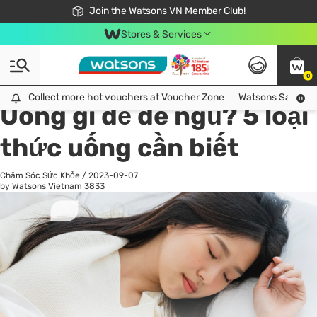
Free Shipping For Order From 249,000Đ
24h Fast delivery in Hồ Chí Minh City
Join the Watsons VN Member Club!
Stores & Services
0
All
Chăm Sóc Cá Nhân
Ch
Collect more hot vouchers at Voucher Zone
Collect more hot vouchers at Voucher Zone
Watsons Safety Al
Uống gì để dễ ngủ? 5 loại
thức uống cần biết
Chăm Sóc Sức Khỏe
/
2023-09-07
by Watsons Vietnam
3833