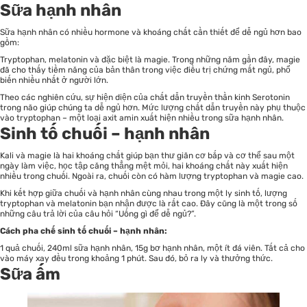
Sữa hạnh nhân
Sữa hạnh nhân có nhiều hormone và khoáng chất cần thiết để dễ ngủ hơn bao
gồm:
Tryptophan, melatonin và đặc biệt là magie. Trong những năm gần đây, magie
đã cho thấy tiềm năng của bản thân trong việc điều trị chứng mất ngủ, phổ
biến nhiều nhất ở người lớn.
Theo các nghiên cứu, sự hiện diện của chất dẫn truyền thần kinh Serotonin
trong não giúp chúng ta dễ ngủ hơn. Mức lượng chất dẫn truyền này phụ thuộc
vào tryptophan – một loại axit amin xuất hiện nhiều trong sữa hạnh nhân.
Sinh tố chuối – hạnh nhân
Kali và magie là hai khoáng chất giúp bạn thư giãn cơ bắp và cơ thể sau một
ngày làm việc, học tập căng thẳng mệt mỏi, hai khoáng chất này xuất hiện
nhiều trong chuối. Ngoài ra, chuối còn có hàm lượng tryptophan và magie cao.
Khi kết hợp giữa chuối và hạnh nhân cùng nhau trong một ly sinh tố, lượng
tryptophan và melatonin bạn nhận được là rất cao. Đây cũng là một trong số
những câu trả lời của câu hỏi “Uống gì để dễ ngủ?”.
Cách pha chế sinh tố chuối – hạnh nhân:
1 quả chuối, 240ml sữa hạnh nhân, 15g bơ hạnh nhân, một ít đá viên. Tất cả cho
vào máy xay đều trong khoảng 1 phút. Sau đó, bỏ ra ly và thưởng thức.
Sữa ấm