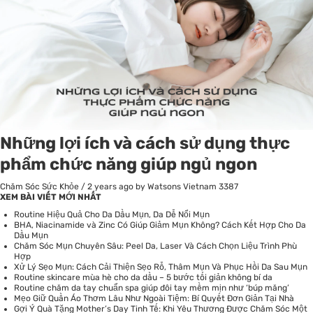
Những lợi ích và cách sử dụng thực
phẩm chức năng giúp ngủ ngon
Chăm Sóc Sức Khỏe
/
2 years ago
by Watsons Vietnam
3387
XEM BÀI VIẾT MỚI NHẤT
Routine Hiệu Quả Cho Da Dầu Mụn, Da Dễ Nổi Mụn
BHA, Niacinamide và Zinc Có Giúp Giảm Mụn Không? Cách Kết Hợp Cho Da
Dầu Mụn
Chăm Sóc Mụn Chuyên Sâu: Peel Da, Laser Và Cách Chọn Liệu Trình Phù
Hợp
Xử Lý Sẹo Mụn: Cách Cải Thiện Sẹo Rỗ, Thâm Mụn Và Phục Hồi Da Sau Mụn
Routine skincare mùa hè cho da dầu – 5 bước tối giản không bí da
Routine chăm da tay chuẩn spa giúp đôi tay mềm mịn như ‘búp măng’
Mẹo Giữ Quần Áo Thơm Lâu Như Ngoài Tiệm: Bí Quyết Đơn Giản Tại Nhà
Gợi Ý Quà Tặng Mother’s Day Tinh Tế: Khi Yêu Thương Được Chăm Sóc Một