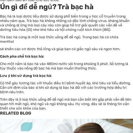
Ún gì để dễ ngủ? Trà bạc hà
Bạc hà là loại dược liệu được sử dụng phổ biến trong y học cổ truyền trong
nhiều năm qua. Trà bạc hà không những có đặc tính chống virus, kháng khuẩn
và chống dị ứng mà loại cây này còn giúp hỗ trợ giải quyết các vấn đề về
đường tiêu hóa (GI) như khó tiêu và hội chứng ruột kích thích (IBS).
Trà bạc hà cũng là một loại thức uống để dễ ngủ. Trong bạc hà có chứa
menthol
sẽ khiến các cơ được thả lỏng và giúp bạn có giấc ngủ sâu và ngon hơn.
Cách pha chế trà bạc hà:
Cho một nắm lá bạc hà vào 480ml nước sôi trong khoảng 5 phút. Số lượng lá
tùy thuộc vào nồng độ bạc hà mà bạn muốn thưởng thức.
Lưu ý khi sử dụng trà bạc hà
:
Có thể gây tương tác với thuốc điều trị bệnh huyết áp, khó tiêu và tiểu đường.
Cần chỉ định của bác sĩ khi sử dụng lá bạc hà đối với các trường hợp điều trị
bệnh nêu trên.
Trên đây là 5 loại thức uống để dễ ngủ mà bạn cần biết khi gặp phải vấn đề liên
quan tới mất ngủ, khó ngủ và ngủ không sâu. Hy vọng, đây sẽ là thông tin
cần
thiết cho sức khỏe
của bạn.
RELATED BLOG