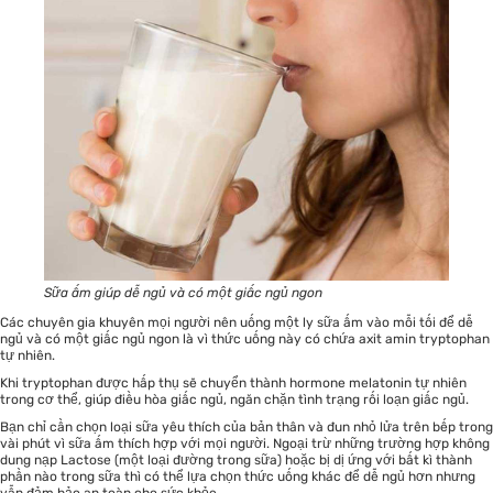
Sữa ấm giúp dễ ngủ và có một giấc ngủ ngon
Các chuyên gia khuyên mọi người nên uống một ly sữa ấm vào mỗi tối để dễ
ngủ và có một giấc ngủ ngon là vì thức uống này có chứa axit amin tryptophan
tự nhiên.
Khi tryptophan được hấp thụ sẽ chuyển thành hormone melatonin tự nhiên
trong cơ thể, giúp điều hòa giấc ngủ, ngăn chặn tình trạng rối loạn giấc ngủ.
Bạn chỉ cần chọn loại sữa yêu thích của bản thân và đun nhỏ lửa trên bếp trong
vài phút vì sữa ấm thích hợp với mọi người. Ngoại trừ những trường hợp không
dung nạp Lactose (một loại đường trong sữa) hoặc bị dị ứng với bất kì thành
phần nào trong sữa thì có thể lựa chọn thức uống khác để dễ ngủ hơn nhưng
vẫn đảm bảo an toàn cho sức khỏe.