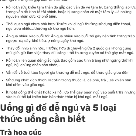
Rối loạn sức khỏe tâm thần do gặp các vấn đề về tâm lý: Căng thẳng, áp lực
trong vấn đề kinh tế tài chính, hoặc bị sang chấn về mặt tâm lý,…là những
nguyên nhân cực kỳ phổ biến.
Thói quen ngủ chưa phù hợp: Trước khi đi ngủ thường sử dụng điện thoại,
ngủ trưa nhiều,…thường sẽ khó ngủ hơn.
Ăn quá nhiều vào buổi tối: Ăn quá nhiều vào buổi tối gây nên tình trạng trào
ngược dạ dày, khó tiêu, ợ nóng,…gây khó ngủ.
Thay đổi nhịp sinh học: Trường hợp di chuyển giữa 2 quốc gia không cùng
múi giờ, giờ làm việc thay đổi sáng – tối thường xuyên có thể gây mất ngủ.
Rối loạn liên quan đến giấc ngủ: Bao gồm các tình trạng như ngưng thở khi
ngủ, hội chứng chân bồn chồn,…
Vấn đề về tuổi tác: Người già thường dễ mất ngủ, dễ thức giấc giữa đêm
Sử dụng chất kích thích: Nicotin trong thuốc lá, cà phê, trà ,…sẽ khiến bạn
khó chìm vào giấc ngủ.
Ít hoạt động thể chất hoặc xã hội: Có thể gây buồn ngủ vào buổi trưa nhưng
vào buổi tối lại khiến bản bản thân thân bị khó ngủ, mất ngủ.
Uống gì để dễ ngủ và 5 loại
thức uống cần biết
Trà hoa cúc