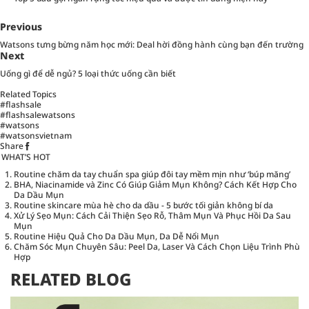
Previous
Watsons tưng bừng năm học mới: Deal hời đồng hành cùng bạn đến trường
Next
Uống gì để dễ ngủ? 5 loại thức uống cần biết
Related Topics
#flashsale
#flashsalewatsons
#watsons
#watsonsvietnam
Share
WHAT’S HOT
Routine chăm da tay chuẩn spa giúp đôi tay mềm mịn như ‘búp măng’
BHA, Niacinamide và Zinc Có Giúp Giảm Mụn Không? Cách Kết Hợp Cho
Da Dầu Mụn
Routine skincare mùa hè cho da dầu - 5 bước tối giản không bí da
Xử Lý Sẹo Mụn: Cách Cải Thiện Sẹo Rỗ, Thâm Mụn Và Phục Hồi Da Sau
Mụn
Routine Hiệu Quả Cho Da Dầu Mụn, Da Dễ Nổi Mụn
Chăm Sóc Mụn Chuyên Sâu: Peel Da, Laser Và Cách Chọn Liệu Trình Phù
Hợp
RELATED BLOG