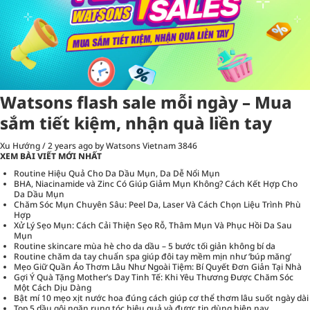
Watsons flash sale mỗi ngày – Mua
sắm tiết kiệm, nhận quà liền tay
Xu Hướng
/
2 years ago
by Watsons Vietnam
3846
XEM BÀI VIẾT MỚI NHẤT
Routine Hiệu Quả Cho Da Dầu Mụn, Da Dễ Nổi Mụn
BHA, Niacinamide và Zinc Có Giúp Giảm Mụn Không? Cách Kết Hợp Cho
Da Dầu Mụn
Chăm Sóc Mụn Chuyên Sâu: Peel Da, Laser Và Cách Chọn Liệu Trình Phù
Hợp
Xử Lý Sẹo Mụn: Cách Cải Thiện Sẹo Rỗ, Thâm Mụn Và Phục Hồi Da Sau
Mụn
Routine skincare mùa hè cho da dầu – 5 bước tối giản không bí da
Routine chăm da tay chuẩn spa giúp đôi tay mềm mịn như ‘búp măng’
Mẹo Giữ Quần Áo Thơm Lâu Như Ngoài Tiệm: Bí Quyết Đơn Giản Tại Nhà
Gợi Ý Quà Tặng Mother’s Day Tinh Tế: Khi Yêu Thương Được Chăm Sóc
Một Cách Dịu Dàng
Bật mí 10 mẹo xịt nước hoa đúng cách giúp cơ thể thơm lâu suốt ngày dài
Top 5 dầu gội ngăn rụng tóc hiệu quả và được tin dùng hiện nay