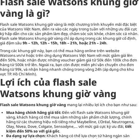
Flash sale Watsons khung giờ
vàng là gì?
Flash sale Watsons khung giờ vàng
là một chương trình khuyến mãi đặc biệt
của Watsons Việt Nam, diễn ra vào các ngày trong tuần với những ưu đãi cực
kỳ hấp dẫn cho các sản phẩm làm đẹp, chăm sóc sức khỏe, chăm sóc cá nhân.
Flash sale Watsons khung giờ vàng chỉ áp dụng trong các khung giờ cố định,
giá đậm sâu
9h – 12h, 12h – 15h, 18h – 21h, hoặc 21h – 24h
.
Trong các khung giờ này, bạn có thể mua hàng online trên website
Watsons.vn/vi hoặc trên ứng dụng Watsons Việt Nam với mức giảm giá lên
đến 50%, hoặc nhận được những voucher giảm giá từ 50k đến 100k cho đơn
hàng từ 500k trở lên. Ngoài ra, bạn còn được miễn phí vận chuyển cho đơn
hàng từ 99k, và nhận hàng nhanh chóng trong vòng 24h (áp dụng cho khu
vực TP. Hồ Chí Minh).
Lợi ích của flash sale
Watsons khung giờ vàng
Flash sale Watsons khung giờ vàng
mang lại nhiều lợi ích cho bạn như sau:
Mua hàng chính hãng giá tốt:
Đến với flash sale Watsons khung giờ
vàng, khách hàng có thể mua sắm những sản phẩm chất lượng, chính
hãng từ các thương hiệu nổi tiếng như Maybelline, L’Oréal, Neutrogena,
Olay, Nivea, Dove, Colgate, Sensodyne,… với mức giá cực kỳ ưu đãi,
tiết
kiệm đến 50% so với giá gốc
.
Đa dạng sự lựa chọn:
Khách hàng có thể lựa chọn từ hàng ngàn sản