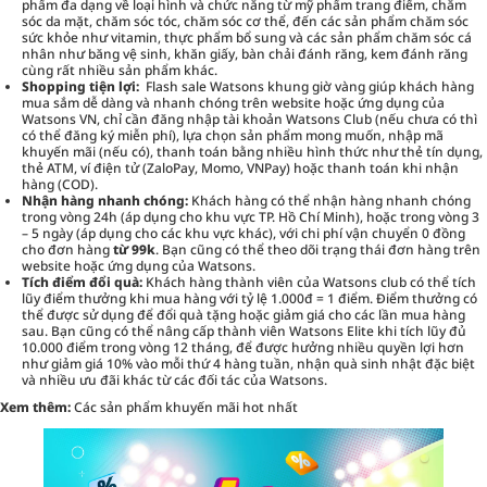
phẩm đa dạng về loại hình và chức năng từ mỹ phẩm trang điểm, chăm
sóc da mặt, chăm sóc tóc, chăm sóc cơ thể, đến các sản phẩm chăm sóc
sức khỏe như vitamin, thực phẩm bổ sung và các sản phẩm chăm sóc cá
nhân như băng vệ sinh, khăn giấy, bàn chải đánh răng, kem đánh răng
cùng rất nhiều sản phẩm khác.
Shopping tiện lợi:
Flash sale Watsons khung giờ vàng giúp khách hàng
mua sắm dễ dàng và nhanh chóng trên website hoặc ứng dụng của
Watsons VN, chỉ cần đăng nhập tài khoản Watsons Club (nếu chưa có thì
có thể đăng ký miễn phí), lựa chọn sản phẩm mong muốn, nhập mã
khuyến mãi (nếu có), thanh toán bằng nhiều hình thức như thẻ tín dụng,
thẻ ATM, ví điện tử (ZaloPay, Momo, VNPay) hoặc thanh toán khi nhận
hàng (COD).
Nhận hàng nhanh chóng:
Khách hàng có thể nhận hàng nhanh chóng
trong vòng 24h (áp dụng cho khu vực TP. Hồ Chí Minh), hoặc trong vòng 3
– 5 ngày (áp dụng cho các khu vực khác), với chi phí vận chuyển 0 đồng
cho đơn hàng
từ 99k
. Bạn cũng có thể theo dõi trạng thái đơn hàng trên
website hoặc ứng dụng của Watsons.
Tích điểm đổi quà:
Khách hàng thành viên của Watsons club có thể tích
lũy điểm thưởng khi mua hàng với tỷ lệ 1.000đ = 1 điểm. Điểm thưởng có
thể được sử dụng để đổi quà tặng hoặc giảm giá cho các lần mua hàng
sau. Bạn cũng có thể nâng cấp thành viên Watsons Elite khi tích lũy đủ
10.000 điểm trong vòng 12 tháng, để được hưởng nhiều quyền lợi hơn
như giảm giá 10% vào mỗi thứ 4 hàng tuần, nhận quà sinh nhật đặc biệt
và nhiều ưu đãi khác từ các đối tác của Watsons.
Xem thêm:
Các sản phẩm khuyến mãi hot nhất