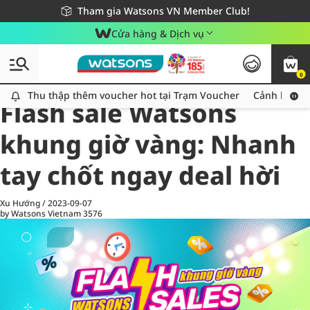
Giao hàng nhanh 24h - Áp dụng khu vực TP. Hồ Chí Minh
Miễn phí giao hàng cho đơn hàng từ 249,000Đ
Tham gia Watsons VN Member Club!
Cửa hàng & Dịch vụ
0
All
Chăm Sóc Cá Nhân
Ch
Thu thập thêm voucher hot tại Trạm Voucher
Thu thập thêm voucher hot tại Trạm Voucher
Cảnh báo An
Flash sale Watsons
khung giờ vàng: Nhanh
tay chốt ngay deal hời
Xu Hướng
/
2023-09-07
by Watsons Vietnam
3576