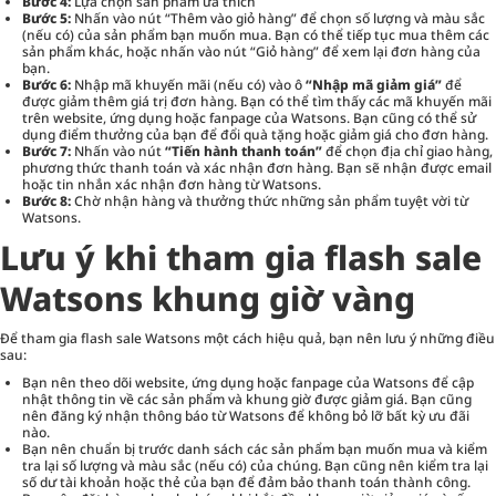
Bước 4:
Lựa chọn sản phẩm ưa thích
Bước 5:
Nhấn vào nút “Thêm vào giỏ hàng” để chọn số lượng và màu sắc
(nếu có) của sản phẩm bạn muốn mua. Bạn có thể tiếp tục mua thêm các
sản phẩm khác, hoặc nhấn vào nút “Giỏ hàng” để xem lại đơn hàng của
bạn.
Bước 6:
Nhập mã khuyến mãi (nếu có) vào ô
“Nhập mã giảm giá”
để
được giảm thêm giá trị đơn hàng. Bạn có thể tìm thấy các mã khuyến mãi
trên website, ứng dụng hoặc fanpage của Watsons. Bạn cũng có thể sử
dụng điểm thưởng của bạn để đổi quà tặng hoặc giảm giá cho đơn hàng.
Bước 7:
Nhấn vào nút
“Tiến hành thanh toán”
để chọn địa chỉ giao hàng,
phương thức thanh toán và xác nhận đơn hàng. Bạn sẽ nhận được email
hoặc tin nhắn xác nhận đơn hàng từ Watsons.
Bước 8:
Chờ nhận hàng và thưởng thức những sản phẩm tuyệt vời từ
Watsons.
Lưu ý khi tham gia flash sale
Watsons khung giờ vàng
Để tham gia flash sale Watsons một cách hiệu quả, bạn nên lưu ý những điều
sau:
Bạn nên theo dõi website, ứng dụng hoặc fanpage của Watsons để cập
nhật thông tin về các sản phẩm và khung giờ được giảm giá. Bạn cũng
nên đăng ký nhận thông báo từ Watsons để không bỏ lỡ bất kỳ ưu đãi
nào.
Bạn nên chuẩn bị trước danh sách các sản phẩm bạn muốn mua và kiểm
tra lại số lượng và màu sắc (nếu có) của chúng. Bạn cũng nên kiểm tra lại
số dư tài khoản hoặc thẻ của bạn để đảm bảo thanh toán thành công.