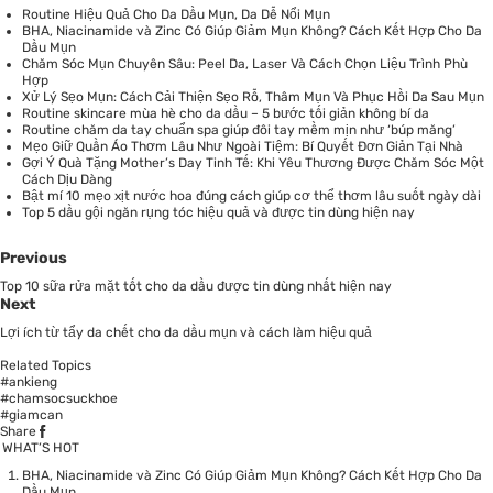
Routine Hiệu Quả Cho Da Dầu Mụn, Da Dễ Nổi Mụn
BHA, Niacinamide và Zinc Có Giúp Giảm Mụn Không? Cách Kết Hợp Cho Da
Dầu Mụn
Chăm Sóc Mụn Chuyên Sâu: Peel Da, Laser Và Cách Chọn Liệu Trình Phù
Hợp
Xử Lý Sẹo Mụn: Cách Cải Thiện Sẹo Rỗ, Thâm Mụn Và Phục Hồi Da Sau Mụn
Routine skincare mùa hè cho da dầu – 5 bước tối giản không bí da
Routine chăm da tay chuẩn spa giúp đôi tay mềm mịn như ‘búp măng’
Mẹo Giữ Quần Áo Thơm Lâu Như Ngoài Tiệm: Bí Quyết Đơn Giản Tại Nhà
Gợi Ý Quà Tặng Mother’s Day Tinh Tế: Khi Yêu Thương Được Chăm Sóc Một
Cách Dịu Dàng
Bật mí 10 mẹo xịt nước hoa đúng cách giúp cơ thể thơm lâu suốt ngày dài
Top 5 dầu gội ngăn rụng tóc hiệu quả và được tin dùng hiện nay
Previous
Top 10 sữa rửa mặt tốt cho da dầu được tin dùng nhất hiện nay
Next
Lợi ích từ tẩy da chết cho da dầu mụn và cách làm hiệu quả
Related Topics
#ankieng
#chamsocsuckhoe
#giamcan
Share
WHAT’S HOT
BHA, Niacinamide và Zinc Có Giúp Giảm Mụn Không? Cách Kết Hợp Cho Da
Dầu Mụn