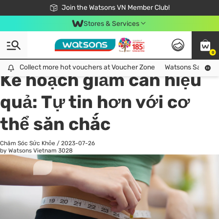
Free Shipping For Order From 249,000Đ
24h Fast delivery in Hồ Chí Minh City
Join the Watsons VN Member Club!
Stores & Services
0
All
Chăm Sóc Cá Nhân
Ch
Collect more hot vouchers at Voucher Zone
Collect more hot vouchers at Voucher Zone
Watsons Safety Al
Kế hoạch giảm cân hiệu
quả: Tự tin hơn với cơ
thể săn chắc
Chăm Sóc Sức Khỏe
/
2023-07-26
by Watsons Vietnam
3028