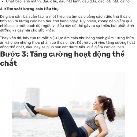
Chất béo lành mạnh: Dầu ô liu, dầu hạt lanh, dầu dừa, các loại hạt, cá hồi.
2. Kiểm soát lượng calo tiêu thụ
Để giảm cân, bạn cần tạo ra một hiệu lực âm calo bằng cách tiêu thụ ít calo
hơn so với lượng calo bạn tiêu thụ hàng ngày. Tuy nhiên, không nên giảm quá
nhiều calo một cách đột ngột, vì điều này có thể gây ra sự thiếu hụt chất dinh
dưỡng và gây hại cho sức khỏe.
Thay vào đó, hãy tạo ra một hiệu lực âm calo nhẹ bằng cách giảm lượng thức
ăn và chọn những thực phẩm có ít calo hơn. Kết hợp với việc tăng cường hoạt
động thể chất, điều này sẽ giúp bạn đạt được hiệu quả giảm cân dài hạn.
Bước 3: Tăng cường hoạt động thể
chất