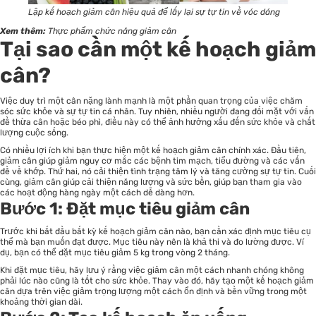
Lập kế hoạch giảm cân hiệu quả để lấy lại sự tự tin về vóc dáng
Xem thêm:
Thực phẩm chức năng giảm cân
Tại sao cần một kế hoạch giảm
cân?
Việc duy trì một cân nặng lành mạnh là một phần quan trọng của việc
chăm
sóc sức khỏe
và sự tự tin cá nhân. Tuy nhiên, nhiều người đang đối mặt với vấn
đề thừa cân hoặc béo phì, điều này có thể ảnh hưởng xấu đến sức khỏe và chất
lượng cuộc sống.
Có nhiều lợi ích khi bạn thực hiện một kế hoạch giảm cân chính xác. Đầu tiên,
giảm cân giúp giảm nguy cơ mắc các bệnh tim mạch, tiểu đường và các vấn
đề về khớp. Thứ hai, nó cải thiện tình trạng tâm lý và tăng cường sự tự tin. Cuối
cùng, giảm cân giúp cải thiện năng lượng và sức bền, giúp bạn tham gia vào
các hoạt động hàng ngày một cách dễ dàng hơn.
Bước 1: Đặt mục tiêu giảm cân
Trước khi bắt đầu bất kỳ kế hoạch giảm cân nào, bạn cần xác định mục tiêu cụ
thể mà bạn muốn đạt được. Mục tiêu này nên là khả thi và đo lường được. Ví
dụ, bạn có thể đặt mục tiêu giảm 5 kg trong vòng 2 tháng.
Khi đặt mục tiêu, hãy lưu ý rằng việc giảm cân một cách nhanh chóng không
phải lúc nào cũng là tốt cho sức khỏe. Thay vào đó, hãy tạo một kế hoạch giảm
cân dựa trên việc giảm trọng lượng một cách ổn định và bền vững trong một
khoảng thời gian dài.