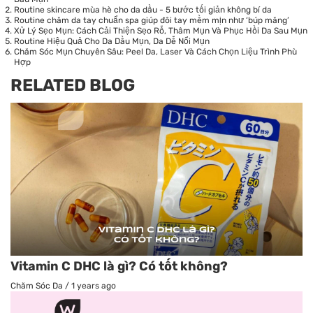
Routine skincare mùa hè cho da dầu - 5 bước tối giản không bí da
Routine chăm da tay chuẩn spa giúp đôi tay mềm mịn như ‘búp măng’
Xử Lý Sẹo Mụn: Cách Cải Thiện Sẹo Rỗ, Thâm Mụn Và Phục Hồi Da Sau Mụn
Routine Hiệu Quả Cho Da Dầu Mụn, Da Dễ Nổi Mụn
Chăm Sóc Mụn Chuyên Sâu: Peel Da, Laser Và Cách Chọn Liệu Trình Phù
Hợp
RELATED BLOG
Vitamin C DHC là gì? Có tốt không?
Chăm Sóc Da
/
1 years ago