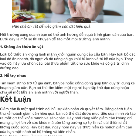
Hạn chế ăn vặt để việc giảm cân đạt hiệu quả
Môi trường xung quanh bạn có thể ảnh hưởng đến quá trình giảm cân của bạn.
Dưới đây là một số lời khuyên để tạo một môi trường lành mạnh:
1. Không ăn thức ăn vặt
Loại bỏ thức ăn không lành mạnh khỏi nguồn cung cấp của bạn. Hãy loại bỏ các
loại đồ ăn nhanh, đồ ngọt và đồ uống có ga khỏi tủ lạnh và tủ kệ của bạn. Thay
vào đó, hãy lựa chọn các loại thực phẩm tốt cho sức khỏe và có giá trị dinh
dưỡng cao.
2. Hỗ trợ nhau
Tìm kiếm sự hỗ trợ từ gia đình, bạn bè hoặc cộng đồng giúp bạn duy trì đúng kế
hoạch giảm cân. Bạn có thể tìm kiếm một người bạn tập thể dục cùng hoặc
chia sẻ một bữa ăn lành mạnh với người thân.
Kết Luận
Giảm cân là một quá trình đòi hỏi sự kiên nhẫn và quyết tâm. Bằng cách tuân
thủ kế hoạch giảm cân hiệu quả, bạn có thể đạt được mục tiêu của mình và tạo
ra một cơ thể khỏe mạnh và săn chắc. Hãy nhớ rằng việc giảm cân không chỉ
mang lại lợi ích về sức khỏe mà còn tăng cường sự tự tin và cải thiện chất
lượng cuộc sống. Hãy bắt đầu ngay hôm nay và thực hiện kế hoạch giảm cân
của bạn một cách có hệ thống và kiên nhẫn.