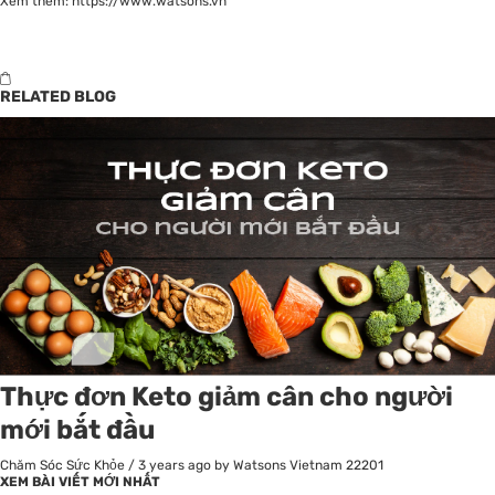
Xem thêm:
https://www.watsons.vn
RELATED BLOG
Thực đơn Keto giảm cân cho người
mới bắt đầu
Chăm Sóc Sức Khỏe
/
3 years ago
by Watsons Vietnam
22201
XEM BÀI VIẾT MỚI NHẤT