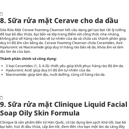
8. Sữa rửa mặt Cerave cho da dầu
Sữa Rửa Mặt Cerave Foaming Cleanser kết cấu dạng gel tạo bọt rất lý tưởng
để loại bỏ dầu thừa, bụi bẩn và lớp trang điểm với công thức nhẹ nhàng,
không phá vỡ hàng rào bảo vệ tự nhiên của da và chứa các thành phần giúp
duy trì độ ẩm cân bằng da. Cerave Foaming Cleanser chứa Ceramides, Axit
Hyaluronic và Niacinamide giúp duy trì hàng rào bảo vệ da, khóa ẩm và làm
dịu làn da của bạn.
Thành phần chính và công dụng:
3 loại Ceramides (1, 3, 6-II): thiết yếu giúp khôi phục hàng rào độ ẩm da.
Hyaluronic Acid: giúp duy trì độ ẩm tự nhiên của da.
Niacinamide: giúp làm dịu, nuôi dưỡng, củng cố hàng rào da.
9. Sữa rửa mặt Clinique Liquid Facial
Soap Oily Skin Formula
Clinique là sản phẩm đến từ Hàn Quốc, có tác dụng làm sạch khá tốt, loại bỏ
bụi bẩn, hút đi dầu thừa, cấp ẩm tốt, đem đến cho bạn một làn da căng đầy