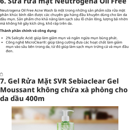
6. Sữa rửa mặt Neutrogena Oil Free
Neutrogena Oil Free Acne Wash là một trong những sản phẩm sữa rửa mặt
phân khúc bình dân được các chuyên gia hàng đầu khuyên dùng cho làn da
dầu mụn. Sản phẩm cho khả năng làm sạch sâu lỗ chân lông, lượng bã nhờn
mà không hề gây kích ứng, khô ráp trên da.
Thành phần chính và công dụng
:
2% Salicylic Acid: giúp làm giảm mụn và ngăn ngừa mụn bùng phát.
Công nghệ MicroClear®: giúp tăng cường đưa các hoạt chất làm giảm
mụn vào sâu bên trong da, từ đó giúp làm sạch mụn trứng cá và mụn đầu
đen.
7. Gel Rửa Mặt SVR Sebiaclear Gel
Moussant không chứa xà phòng cho
da dầu 400m