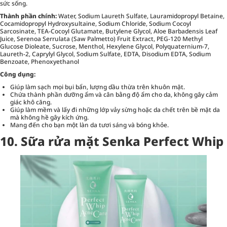
sức sống.
Thành phần chính:
Water, Sodium Laureth Sulfate, Lauramidopropyl Betaine,
Cocamidopropyl Hydroxysultaine, Sodium Chloride, Sodium Cocoyl
Sarcosinate, TEA-Cocoyl Glutamate, Butylene Glycol, Aloe Barbadensis Leaf
Juice, Serenoa Serrulata (Saw Palmetto) Fruit Extract, PEG-120 Methyl
Glucose Dioleate, Sucrose, Menthol, Hexylene Glycol, Polyquaternium-7,
Laureth-2, Caprylyl Glycol, Sodium Sulfate, EDTA, Disodium EDTA, Sodium
Benzoate, Phenoxyethanol
Công dụng:
Giúp làm sạch mọi bụi bẩn, lượng dầu thừa trên khuôn mặt.
Chứa thành phần dưỡng ẩm và cân bằng độ ẩm cho da, không gây cảm
giác khô căng.
Giúp làm mềm và lấy đi những lớp vảy sừng hoặc da chết trên bề mặt da
mà không hề gây kích ứng.
Mang đến cho bạn một làn da tươi sáng và bóng khỏe.
10. Sữa rửa mặt Senka Perfect Whip