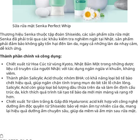
Sữa rửa mặt Senka Perfect Whip
Thương hiệu Senka thuộc tập đoàn Shiseido, các sản phẩm sữa rửa mặt
Senka đã phải trải qua các khâu kiểm tra nghiêm ngặt tại Nhật. sản phẩm
phải đảm bảo không gây tổn hại đến làn da, ngay cả những làn da nhạy cảm,
dễ kích ứng.
Thành phần chính và công dụng:
Chiết xuất từ Hoa Cúc từ vùng Kyoto, Nhật Bản Một trong những dược
liệu cổ truyền của người Nhật: với tác dụng ngăn ngừa vi khuẩn, kháng
viêm.
Thành phần Salicylic Acid thuộc nhóm BHA: có khả năng loại bỏ tế bào
chết hiệu quả, giúp ngăn chặn tình trạng mụn do bít tắt lỗ chân lông.
Salicylic Acid còn giúp loại bỏ lượng dầu thừa trên da và làm ổn định cấu
trúc da, kích thích quá trình tái tạo tế bào da mới mịn màng và rạng rỡ
hơn.
Chiết xuất Tơ tằm trắng & Gấp đôi Hyaluronic acid kết hợp với công nghệ
dưỡng ẩm độc quyền từ Shiseido: bảo vệ màn ẩm tự nhiên của da, mang
lại hiệu quả dưỡng ẩm chuyên sâu, giúp da mềm và ẩm mịn sau rửa mặt.