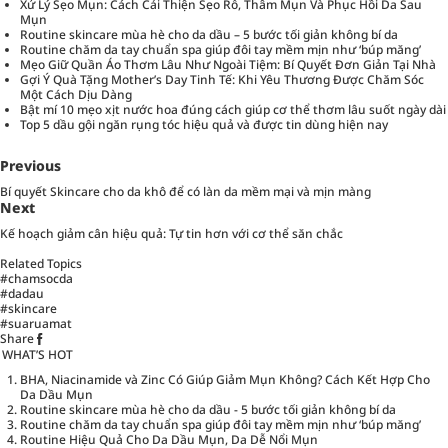
Xử Lý Sẹo Mụn: Cách Cải Thiện Sẹo Rỗ, Thâm Mụn Và Phục Hồi Da Sau
Mụn
Routine skincare mùa hè cho da dầu – 5 bước tối giản không bí da
Routine chăm da tay chuẩn spa giúp đôi tay mềm mịn như ‘búp măng’
Mẹo Giữ Quần Áo Thơm Lâu Như Ngoài Tiệm: Bí Quyết Đơn Giản Tại Nhà
Gợi Ý Quà Tặng Mother’s Day Tinh Tế: Khi Yêu Thương Được Chăm Sóc
Một Cách Dịu Dàng
Bật mí 10 mẹo xịt nước hoa đúng cách giúp cơ thể thơm lâu suốt ngày dài
Top 5 dầu gội ngăn rụng tóc hiệu quả và được tin dùng hiện nay
Previous
Bí quyết Skincare cho da khô để có làn da mềm mại và mịn màng
Next
Kế hoạch giảm cân hiệu quả: Tự tin hơn với cơ thể săn chắc
Related Topics
#chamsocda
#dadau
#skincare
#suaruamat
Share
WHAT’S HOT
BHA, Niacinamide và Zinc Có Giúp Giảm Mụn Không? Cách Kết Hợp Cho
Da Dầu Mụn
Routine skincare mùa hè cho da dầu - 5 bước tối giản không bí da
Routine chăm da tay chuẩn spa giúp đôi tay mềm mịn như ‘búp măng’
Routine Hiệu Quả Cho Da Dầu Mụn, Da Dễ Nổi Mụn