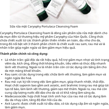
Sữa rửa mặt Caryophy Portulaca Cleansing Foam
Caryophy Portulaca Cleansing Foam là dòng sản phẩm sữa rửa mặt dành cho
da mụn đến từ thương hiệu mỹ phẩm Caryophy của Hàn Quốc. Công thức
chứa chiết xuất từ các thành phần thiên nhiên an toàn, dịu nhẹ cho da,
trong đó nổi bật với 3 thành phần chính là chiết xuất rau sam, rau má và lá
nhân trần giúp ngăn ngừa và làm giảm mụn hiệu quả.
Thành phần chính và công dụng:
Lá nhân trần: giải độc da rất hiệu quả, hỗ trợ giảm mụn nhọt và tình trạng
viêm da, kích ứng, đồng thời kháng khuẩn, tiêu viêm và thúc đẩy nhanh
lành vết thương. Ngoài ra lá nhân trân còn có tác dụng cân bằng ẩm cho
da mịn màng khoẻ khoắn.
Rau sam: có tác dụng trong việc chữa lành vết thương, làm giảm mụn và
ngăn ngừa lão hoá.
Rau má: cực kỳ tốt trong việc làm giảm mụn, giúp thanh nhiệt, thải độc.
Hoạt chất saponin bao gồm axit asiatic, axit brahmic trong rau má giúp tái
tạo tế bào, làm lành vết thương, giảm sẹo mờ thâm. Ngoài ra, rau má còn
cung cấp lượng nước dồi dào cho da và có khả năng làm sáng da.
Madecassocide: hợp chất hoạt tính sinh học của rau má có tác dụng làm
dịu da nhạy cảm, tăng độ đàn hồi của da.
Axit Lauric: được chiết xuất từ dầu dừa, có tác dụng cấp ẩm và ngăn ngừa,
làm giảm mụn.