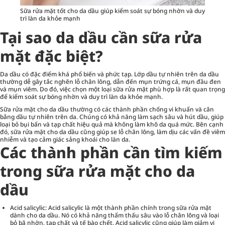
Sữa rửa mặt tốt cho da dầu giúp kiểm soát sự bóng nhờn và duy
trì làn da khỏe mạnh
Tại sao da dầu cần sữa rửa
mặt đặc biệt?
Da dầu có đặc điểm khá phổ biến và phức tạp. Lớp dầu tự nhiên trên da dầu
thường dễ gây tắc nghẽn lỗ chân lông, dẫn đến mụn trứng cá, mụn đầu đen
và mụn viêm. Do đó, việc chọn một loại sữa rửa mặt phù hợp là rất quan trọng
để kiểm soát sự bóng nhờn và duy trì làn da khỏe mạnh.
Sữa rửa mặt
cho da dầu thường có các thành phần chống vi khuẩn và cân
bằng dầu tự nhiên trên da. Chúng có khả năng làm sạch sâu và hút dầu, giúp
loại bỏ bụi bẩn và tạp chất hiệu quả mà không làm khô da quá mức. Bên cạnh
đó, sữa rửa mặt cho da dầu cũng giúp se lỗ chân lông, làm dịu các vấn đề viêm
nhiễm và tạo cảm giác sảng khoái cho làn da.
Các thành phần cần tìm kiếm
trong sữa rửa mặt cho da
dầu
Acid salicylic: Acid salicylic là một thành phần chính trong sữa rửa mặt
dành cho da dầu. Nó có khả năng thẩm thấu sâu vào lỗ chân lông và loại
bỏ bã nhờn, tạp chất và tế bào chết. Acid salicylic cũng giúp làm giảm vi