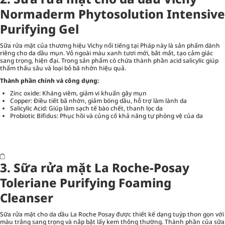
Normaderm Phytosolution Intensive
Purifying Gel
Sữa rửa mặt của thương hiệu Vichy nổi tiếng tại Pháp này là sản phẩm dành
riêng cho da dầu mụn. Vỏ ngoài màu xanh tươi mới, bắt mắt, tạo cảm giác
sang trọng, hiện đại. Trong sản phẩm có chứa thành phần acid salicylic giúp
thẩm thấu sâu và loại bỏ bã nhờn hiệu quả.
Thành phần chính và công dụng:
Zinc oxide: Kháng viêm, giảm vi khuẩn gây mụn
Copper: Điều tiết bã nhờn, giảm bóng dầu, hỗ trợ làm lành da
Salicylic Acid: Giúp làm sạch tế bào chết, thanh lọc da
Probiotic Bifidus: Phục hồi và củng cố khả năng tự phòng vệ của da
3. Sữa rửa mặt La Roche-Posay
Toleriane Purifying Foaming
Cleanser
Sữa rửa mặt cho da dầu La Roche Posay được thiết kế dạng tuýp thon gọn với
màu trắng sang trọng và nắp bật lấy kem thông thường. Thành phần của sữa