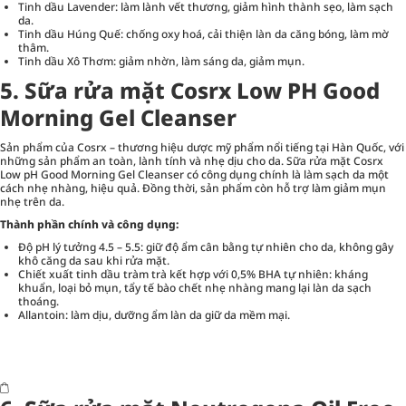
Tinh dầu Lavender: làm lành vết thương, giảm hình thành sẹo, làm sạch
da.
Tinh dầu Húng Quế: chống oxy hoá, cải thiện làn da căng bóng, làm mờ
thâm.
Tinh dầu Xô Thơm: giảm nhờn, làm sáng da, giảm mụn.
5. Sữa rửa mặt Cosrx Low PH Good
Morning Gel Cleanser
Sản phẩm của Cosrx – thương hiệu dược mỹ phẩm nổi tiếng tại Hàn Quốc, với
những sản phẩm an toàn, lành tính và nhẹ dịu cho da.
Sữa rửa mặt Cosrx
Low pH Good Morning Gel Cleanser
có công dụng chính là làm sạch da một
cách nhẹ nhàng, hiệu quả. Đồng thời, sản phẩm còn hỗ trợ làm giảm mụn
nhẹ trên da.
Thành phần chính và công dụng:
Độ pH lý tưởng 4.5 – 5.5: giữ độ ẩm cân bằng tự nhiên cho da, không gây
khô căng da sau khi rửa mặt.
Chiết xuất tinh dầu tràm trà kết hợp với 0,5% BHA tự nhiên: kháng
khuẩn, loại bỏ mụn, tẩy tế bào chết nhẹ nhàng mang lại làn da sạch
thoáng.
Allantoin: làm dịu, dưỡng ẩm làn da giữ da mềm mại.