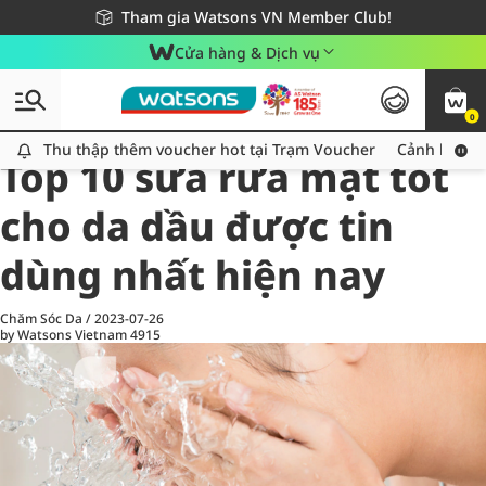
Giao hàng nhanh 24h - Áp dụng khu vực TP. Hồ Chí Minh
Miễn phí giao hàng cho đơn hàng từ 249,000Đ
Tham gia Watsons VN Member Club!
Cửa hàng & Dịch vụ
0
All
Chăm Sóc Cá Nhân
Ch
Thu thập thêm voucher hot tại Trạm Voucher
Thu thập thêm voucher hot tại Trạm Voucher
Cảnh báo An
Top 10 sữa rửa mặt tốt
cho da dầu được tin
dùng nhất hiện nay
Chăm Sóc Da
/
2023-07-26
by Watsons Vietnam
4915