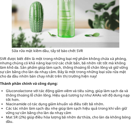
Sữa rửa mặt kiềm dầu, tẩy tế bào chết SVR
SVR được biết đến là một trong những loại mỹ phẩm không chứa xà phòng,
nhưng chúng có khả năng loại trừ các chất bẩn, bã nhờn rất tốt mà không
làm khô da. Sản phẩm giúp làm sạch, thông thoáng lỗ chân lông và giữ vững
sự cân bằng cho làn da nhạy cảm. Đây là một trong những loại sữa rửa mặt
cho da dầu nhờn bán chạy nhất trên thị trường hiện nay!
Thành phần chính và công dụng:
Gluconolactone với tác động giảm viêm và tiêu sừng, giúp làm sạch da và
thông thoáng lỗ chân lông. Hiệu quả tương tự như AHAs với độ dung nạp
tốt hơn.
Niacinamide có tác dụng giảm khuẩn và điều tiết bã nhờn.
Các tác nhân làm sạch dịu nhẹ giúp làm sạch hiệu quả trong khi vẫn giữ
vững sự cân bằng cho làn da nhạy cảm
Mat SR (2%) giúp điều hòa lượng bã nhờn dư thừa, cho làn da không bóng
dầu.