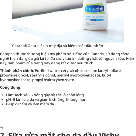
Cetaphil Gentle Skin nhẹ dịu và kiểm soát dầu nhờn
Cetaphil thuộc thương hiệu mỹ phẩm nổi tiếng của Canada, sử dụng công
nghệ hiện đại giúp giữ lại tối đa các vitamin, dưỡng chất từ nguyên liệu. Hiện
nay, sản phẩm của hãng này đang rất được yêu thích.
Thành phần chính
: Purified water, cetyl alcohol, sodium lauryl sulfate,
propylene glycol, stearyl alcohol, methyl hydroxybenzoate, butyl
hydroxybenzoate, propyl hydroxybenzoate.
Công dụng:
Làm sạch sâu, không gây bít tắc lỗ chân lông
pH=5 làm dịu da và giảm kích ứng, kháng mụn
Giúp giữ ẩm và làm mềm da
2. Sữa rửa mặt cho da dầu Vichy