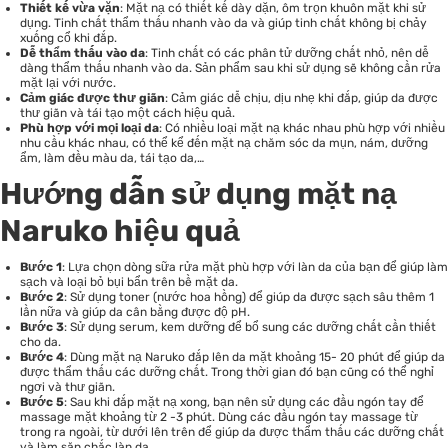
Thiết kế vừa vặn
: Mặt nạ có thiết kế dày dặn, ôm trọn khuôn mặt khi sử
dụng. Tinh chất thẩm thấu nhanh vào da và giúp tinh chất không bị chảy
xuống cổ khi đắp.
Dễ thẩm thấu vào da
: Tinh chất có các phân tử dưỡng chất nhỏ, nên dễ
dàng thẩm thấu nhanh vào da. Sản phẩm sau khi sử dụng sẽ không cần rửa
mặt lại với nước.
Cảm giác được thư giãn
: Cảm giác dễ chịu, dịu nhẹ khi đắp, giúp da được
thư giãn và tái tạo một cách hiệu quả.
Phù hợp với mọi loại da
: Có nhiều loại mặt nạ khác nhau phù hợp với nhiều
nhu cầu khác nhau, có thể kể đến mặt nạ chăm sóc da mụn, nám,
dưỡng
ẩm
, làm đều màu da, tái tạo da,…
Hướng dẫn sử dụng mặt nạ
Naruko hiệu quả
Bước 1
: Lựa chọn dòng sữa rửa mặt phù hợp với làn da của bạn để giúp làm
sạch và loại bỏ bụi bẩn trên bề mặt da.
Bước 2
: Sử dụng toner (nước hoa hồng) để giúp da được sạch sâu thêm 1
lần nữa và giúp da cân bằng được độ pH.
Bước 3
: Sử dụng
serum
, kem dưỡng để bổ sung các dưỡng chất cần thiết
cho da.
Bước 4
: Dùng mặt nạ Naruko đắp lên da mặt khoảng 15- 20 phút để giúp da
được thẩm thấu các dưỡng chất. Trong thời gian đó bạn cũng có thể nghỉ
ngơi và thư giãn.
Bước 5
: Sau khi đắp mặt nạ xong, bạn nên sử dụng các đầu ngón tay để
massage mặt khoảng từ 2 -3 phút. Dùng các đầu ngón tay massage từ
trong ra ngoài, từ dưới lên trên để giúp da được thẩm thấu các dưỡng chất
và làm săn chắc làn da.