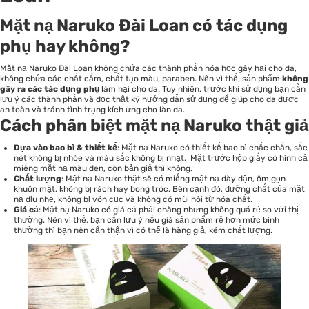
Mặt nạ Naruko Đài Loan có tác dụng
phụ hay không?
Mặt nạ Naruko Đài Loan không chứa các thành phần hóa học gây hại cho da,
không chứa các chất cấm, chất tạo màu, paraben. Nên vì thế, sản phẩm
không
gây ra các tác dụng phụ
làm hại cho da. Tuy nhiên, trước khi sử dụng bạn cần
lưu ý các thành phần và đọc thật kỹ hướng dẫn sử dụng để giúp cho da được
an toàn và tránh tình trạng kích ứng cho làn da.
Cách phân biệt mặt nạ Naruko thật giả
Dựa vào bao bì & thiết kế
: Mặt nạ Naruko có thiết kế bao bì chắc chắn, sắc
nét không bị nhòe và màu sắc không bị nhạt. Mặt trước hộp giấy có hình cả
miếng mặt nạ màu đen, còn bản giả thì không.
Chất lượng
: Mặt nạ Naruko thật sẽ có miếng mặt nạ dày dặn, ôm gọn
khuôn mặt, không bị rách hay bong tróc. Bên cạnh đó, dưỡng chất của mặt
nạ dịu nhẹ, không bị vón cục và không có mùi hôi từ hóa chất.
Giá cả
: Mặt nạ Naruko có giá cả phải chăng nhưng không quá rẻ so với thị
thường. Nên vì thế, bạn cần lưu ý nếu giá sản phẩm rẻ hơn mức bình
thường thì bạn nên cẩn thận vì có thể là hàng giả, kém chất lượng.