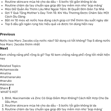
Routine skincare mùa hè cho da dầu – 5 bước tối giản không bí da
Routine chăm da tay chuẩn spa giúp đôi tay mềm mịn như ‘búp măng’
Mẹo Giữ Quần Áo Thơm Lâu Như Ngoài Tiệm: Bí Quyết Đơn Giản Tại Nhà
Gợi Ý Quà Tặng Mother’s Day Tinh Tế: Khi Yêu Thương Được Chăm Sóc Một
Cách Dịu Dàng
Bật mí 10 mẹo xịt nước hoa đúng cách giúp cơ thể thơm lâu suốt ngày dài
Top 5 dầu gội ngăn rụng tóc hiệu quả và được tin dùng hiện nay
Previous
Nước hoa Marc Jacobs của nước nào? Sử dụng có tốt không? Top 5 dòng nước
hoa Marc Jacobs thơm nhất
Next
Kem chống nắng phổ rộng là gì? Top 10 kem chống nắng phổ rộng tốt nhất hiện
nay
Related Topics
#chamsocda
#matna
#matnanaruko
#naruko
#skincare
Share
WHAT’S HOT
BHA, Niacinamide và Zinc Có Giúp Giảm Mụn Không? Cách Kết Hợp Cho Da
Dầu Mụn
Routine skincare mùa hè cho da dầu - 5 bước tối giản không bí da
Routine chăm da tay chuẩn spa giúp đôi tay mềm mịn như ‘búp măng’