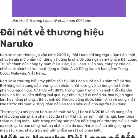
Naruko là thương hiệu mỹ phẩm của Đài Loan
Đôi nét về thương hiệu
Naruko
Naruko được thành lập vào năm 2003 tại Đài Loan bởi ông Ngưu Dục Lân, một
chuyên gia mỹ phẩm nổi tiếng và cũng là cha đẻ của ngành mỹ phẩm Đài Loan.
Trụ sở chính của công ty nằm ở Đài Bắc, Đài Loan. Hiện nay, công ty của có
nhiều chi nhánh được hoạt động ở Châu Á và Đông Nam Á bao gồm: Trung
Quốc, Malaysia, Việt Nam,…
Naruko là thương hiệu mỹ phẩm số 1 tại Đài Loan suốt nhiều năm trở lại đây.
Bởi hãng luôn cung cấp những sản phẩm chất lượng và sử dụng các thành
phần có nguồn gốc từ thực vật được trồng ngay trên chính lãnh thổ của Đài
Loan, có thể kể đến những loại quả, hạt như: Hạt ý dĩ nhân đỏ, hoa bạch ngọc
lan, hoa hồng nhung,… Bên cạnh đó, Naruko cũng được kiểm định vô cùng khắt
khe trước khi xuất xưởng, đảm bảo an toàn hiệu quả cho người tiêu dùng.
Thương hiệu mỹ phẩm Naruko có mặt tại Việt Nam 08/2018 và đã cung cấp
nhiều dòng sản phẩm
chăm sóc da
như: Mặt nạ, serum, mặt nạ ngủ, kem thoa
thâm quầng mắt,… Một trong những sản phẩm nổi tiếng của thương hiệu là mặt
nạ dưỡng da, các dòng mặt nạ chăm sóc da của Naruko sẽ có công dụng và
màu sắc khác nhau trên mỗi sản phẩm sẽ rất dễ phân biệt.