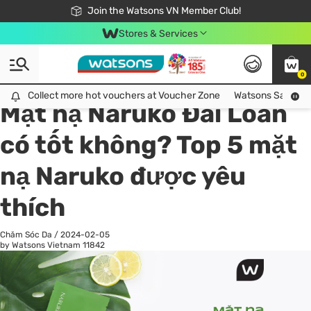
Free Shipping For Order From 249,000Đ
24h Fast delivery in Hồ Chí Minh City
Join the Watsons VN Member Club!
Stores & Services
0
All
Chăm Sóc Cá Nhân
Ch
Collect more hot vouchers at Voucher Zone
Collect more hot vouchers at Voucher Zone
Watsons Safety Al
Mặt nạ Naruko Đài Loan
có tốt không? Top 5 mặt
nạ Naruko được yêu
thích
Chăm Sóc Da
/
2024-02-05
by Watsons Vietnam
11842