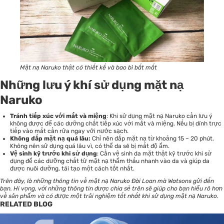
Mặt nạ Naruko thật có thiết kế và bao bì bắt mắt
Những lưu ý khí sử dụng mặt nạ
Naruko
Tránh tiếp xúc với mắt và miệng
: Khi sử dụng mặt nạ Naruko cần lưu ý
không được để các dưỡng chất tiếp xúc với mắt và miệng. Nếu bị dính trực
tiếp vào mắt cần rửa ngay với nước sạch.
Không đắp mặt nạ quá lâu:
Chỉ nên đắp mặt nạ từ khoảng 15 – 20 phút.
Không nên sử dụng quá lâu vì, có thể da sẽ bị mất độ ẩm.
Vệ sinh kỹ trước khi sử dụng
: Cần vệ sinh da mặt thật kỹ trước khi sử
dụng để các dưỡng chất từ mặt nạ thẩm thấu nhanh vào da và giúp da
được nuôi dưỡng, tái tạo một cách tốt nhất.
Trên đây, là những thông tin về mặt nạ Naruko Đài Loan mà
Watsons
gửi đến
bạn. Hi vọng, với những thông tin được chia sẻ trên sẽ giúp cho bạn hiểu rõ hơn
về sản phẩm và có được một trải nghiệm tốt nhất khi sử dụng mặt nạ Naruko.
RELATED BLOG