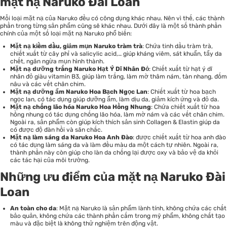
mặt nạ Naruko Đài Loan
Mỗi loại mặt nạ của Naruko đều có công dụng khác nhau. Nên vì thế, các thành
phần trong từng sản phẩm cũng sẽ khác nhau. Dưới đây là một số thành phần
chính của một số loại mặt nạ Naruko phổ biến:
Mặt nạ kiềm dầu, giảm mụn Naruko tràm trà
: Chứa tinh dầu tràm trà,
chiết xuất từ cây phỉ và salicylic acid,… giúp kháng viêm, sát khuẩn, tẩy da
chết, ngăn ngừa mụn hình thành.
Mặt nạ dưỡng trắng Naruko Hạt Ý Dĩ Nhân Đỏ
: Chiết xuất từ hạt ý dĩ
nhân đỏ giàu vitamin B3, giúp làm trắng, làm mờ thâm nám, tàn nhang, đốm
nâu và các vết chân chim.
Mặt nạ dưỡng ẩm Naruko Hoa Bạch Ngọc Lan
: Chiết xuất từ hoa bạch
ngọc lan, có tác dụng giúp dưỡng ẩm, làm dịu da, giảm kích ứng và đỏ da.
Mặt nạ chống lão hóa Naruko Hoa Hồng Nhung
: Chứa chiết xuất từ hoa
hồng nhung có tác dụng chống lão hóa, làm mờ nám và các vết chân chim.
Ngoài ra, sản phẩm còn giúp kích thích sản sinh Collagen & Elastin giúp da
có được độ đàn hồi và săn chắc.
Mặt nạ làm sáng da Naruko Hoa Anh Đào
: được chiết xuất từ hoa anh đào
có tác dụng làm sáng da và làm đều màu da một cách tự nhiên. Ngoài ra,
thành phần này còn giúp cho làn da chống lại được oxy và bảo vệ da khỏi
các tác hại của môi trường.
Những ưu điểm của mặt nạ Naruko Đài
Loan
An toàn cho da
: Mặt nạ Naruko là sản phẩm lành tính, không chứa các chất
bảo quản, không chứa các thành phần cấm trong mỹ phẩm, không chất tạo
màu và đặc biệt là không thử nghiệm trên động vật.