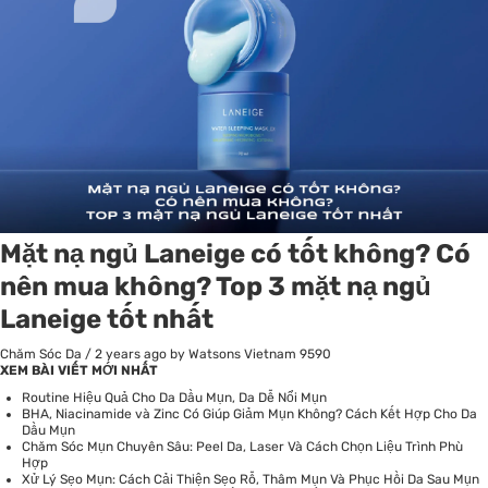
Mặt nạ ngủ Laneige có tốt không? Có
nên mua không? Top 3 mặt nạ ngủ
Laneige tốt nhất
Chăm Sóc Da
/
2 years ago
by Watsons Vietnam
9590
XEM BÀI VIẾT MỚI NHẤT
Routine Hiệu Quả Cho Da Dầu Mụn, Da Dễ Nổi Mụn
BHA, Niacinamide và Zinc Có Giúp Giảm Mụn Không? Cách Kết Hợp Cho Da
Dầu Mụn
Chăm Sóc Mụn Chuyên Sâu: Peel Da, Laser Và Cách Chọn Liệu Trình Phù
Hợp
Xử Lý Sẹo Mụn: Cách Cải Thiện Sẹo Rỗ, Thâm Mụn Và Phục Hồi Da Sau Mụn