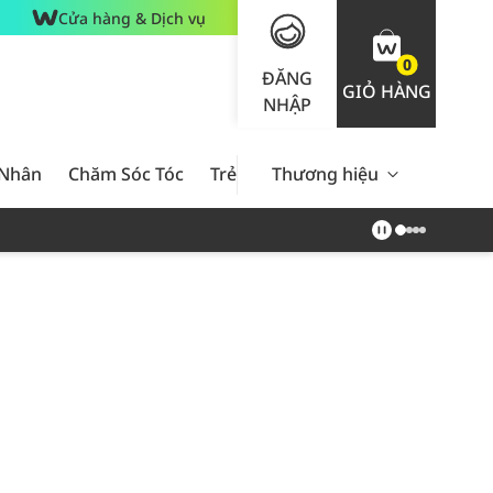
Cửa hàng & Dịch vụ
0
ĐĂNG
GIỎ HÀNG
NHẬP
 Nhân
Chăm Sóc Tóc
Trẻ Em
Thương hiệu
Nam Giới
Chăm Sóc 