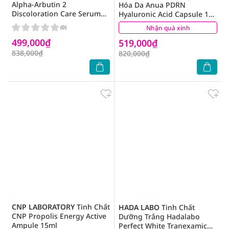
Alpha-Arbutin 2
Hóa Da Anua PDRN
Discoloration Care Serum
Hyaluronic Acid Capsule 100
50ml
Serum 30ml
(0)
Nhận quà xinh
(1)
499,000₫
519,000₫
838,000₫
820,000₫
CNP LABORATORY
Tinh Chất
HADA LABO
Tinh Chất
CNP Propolis Energy Active
Dưỡng Trắng Hadalabo
Ampule 15ml
Perfect White Tranexamic