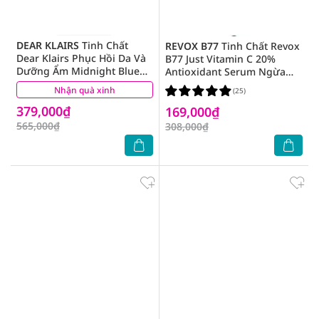
DEAR KLAIRS
Tinh Chất
REVOX B77
Tinh Chất Revox
Dear Klairs Phục Hồi Da Và
B77 Just Vitamin C 20%
Dưỡng Ẩm Midnight Blue
Antioxidant Serum Ngừa
Youth Activating Drop 20ml
Oxy Hóa & Làm Sáng Da
Nhận quà xinh
(1)
(25)
30ml
379,000₫
169,000₫
565,000₫
308,000₫