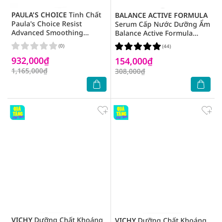
PAULA'S CHOICE
Tinh Chất
BALANCE ACTIVE FORMULA
Paula's Choice Resist
Serum Cấp Nước Dưỡng Ẩm
Advanced Smoothing
Balance Active Formula
Treatment 10% AHA Làm
30ml
(0)
(44)
Sáng Và Đều Màu Da 30ml
932,000₫
154,000₫
1,165,000₫
308,000₫
VICHY
Dưỡng Chất Khoáng
VICHY
Dưỡng Chất Khoáng