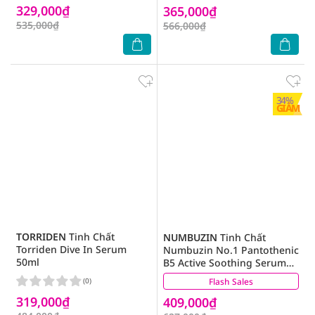
329,000₫
365,000₫
535,000₫
566,000₫
34%
GIẢM
TORRIDEN
Tinh Chất
NUMBUZIN
Tinh Chất
Torriden Dive In Serum
Numbuzin No.1 Pantothenic
50ml
B5 Active Soothing Serum
50ml
(0)
Flash Sales
(1)
319,000₫
409,000₫