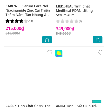
CARE:NEL
Serum Care:Nel
MEDIHEAL
Tinh Chất
Niacinamide Zinc Cải Thiện
Mediheal PDRN Lifting
Thâm Nám, Tàn Nhang &
Serum 40ml
Trắng Sáng Da 30ml
(14)
(0)
215,000₫
349,000₫
319,000₫
545,000₫
COSRX
Tinh Chất Cosrx The
ANUA
Tinh Chất Giúp Trẻ