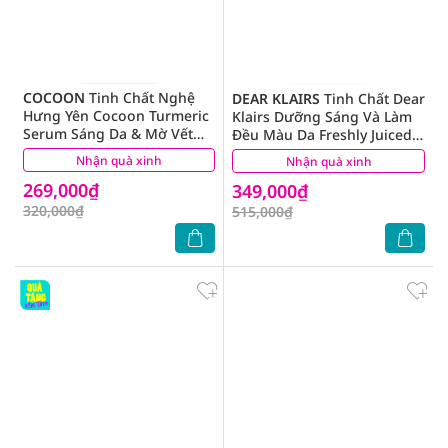
COCOON
Tinh Chất Nghệ
DEAR KLAIRS
Tinh Chất Dear
Hưng Yên Cocoon Turmeric
Klairs Dưỡng Sáng Và Làm
Serum Sáng Da & Mờ Vết
Đều Màu Da Freshly Juiced
Thâm 30ml
Vitamin Drop 35ml
Nhận quà xinh
(2)
Nhận quà xinh
(2)
269,000₫
349,000₫
320,000₫
515,000₫