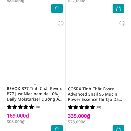
484,000₫
627,000₫
REVOX B77
Tinh Chất Revox
COSRX
Tinh Chất Cosrx
B77 Just Niacinamide 10%
Advanced Snail 96 Mucin
Daily Moisturiser Dưỡng Ẩm
Power Essence Tái Tạo Da
Mặt & Cổ 30ml
100ml
(18)
(10)
169,000₫
335,000₫
308,000₫
578,000₫