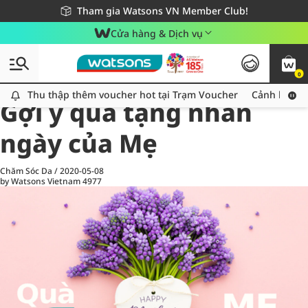
Giao hàng nhanh 24h - Áp dụng khu vực TP. Hồ Chí Minh
Miễn phí giao hàng cho đơn hàng từ 249,000Đ
Tham gia Watsons VN Member Club!
Cửa hàng & Dịch vụ
0
All
Chăm Sóc Cá Nhân
Ch
Thu thập thêm voucher hot tại Trạm Voucher
Thu thập thêm voucher hot tại Trạm Voucher
Cảnh báo An
Gợi ý quà tặng nhân
ngày của Mẹ
Chăm Sóc Da
/
2020-05-08
by Watsons Vietnam
4977