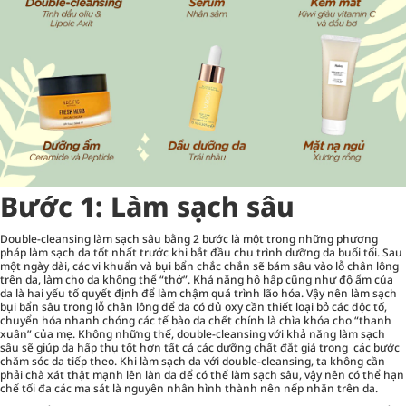
Bước 1: Làm sạch sâu
Double-cleansing làm sạch sâu bằng 2 bước là một trong những phương
pháp làm sạch da tốt nhất trước khi bắt đầu chu trình dưỡng da buổi tối. Sau
một ngày dài, các vi khuẩn và bụi bẩn chắc chắn sẽ bám sâu vào lỗ chân lông
trên da, làm cho da không thể “thở”. Khả năng hô hấp cũng như độ ẩm của
da là hai yếu tố quyết định để làm chậm quá trình lão hóa. Vậy nên làm sạch
bụi bẩn sâu trong lỗ chân lông để da có đủ oxy cần thiết loại bỏ các độc tố,
chuyển hóa nhanh chóng các tế bào da chết chính là chìa khóa cho “thanh
xuân” của mẹ. Không những thế, double-cleansing với khả năng làm sạch
sâu sẽ giúp da hấp thụ tốt hơn tất cả các dưỡng chất đắt giá trong các bước
chăm sóc da tiếp theo. Khi làm sạch da với double-cleansing, ta không cần
phải chà xát thật mạnh lên làn da để có thể làm sạch sâu, vậy nên có thể hạn
chế tối đa các ma sát là nguyên nhân hình thành nên nếp nhăn trên da.