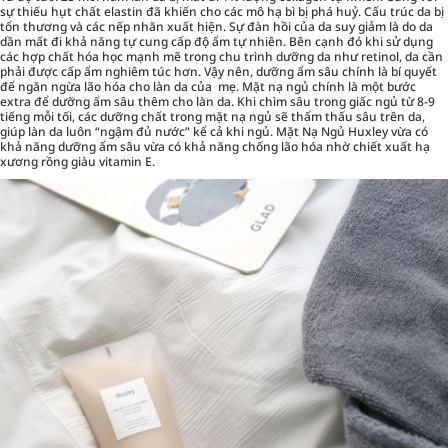
sự thiếu hụt chất elastin đã khiến cho các mô hạ bì bị phá huỷ. Cấu trúc da bị
tổn thương và các nếp nhăn xuất hiện. Sự đàn hồi của da suy giảm là do da
dần mất đi khả năng tự cung cấp độ ẩm tự nhiên. Bên cạnh đó khi sử dụng
các hợp chất hóa học mạnh mẽ trong chu trình dưỡng da như retinol, da cần
phải được cấp ẩm nghiêm túc hơn. Vậy nên, dưỡng ẩm sâu chính là bí quyết
để ngăn ngừa lão hóa cho làn da của mẹ. Mặt nạ ngủ chính là một bước
extra để dưỡng ẩm sâu thêm cho làn da. Khi chìm sâu trong giấc ngủ từ 8-9
tiếng mỗi tối, các dưỡng chất trong mặt nạ ngủ sẽ thẩm thấu sâu trên da,
giúp làn da luôn “ngậm đủ nước” kể cả khi ngủ. Mặt Nạ Ngủ Huxley vừa có
khả năng dưỡng ẩm sâu vừa có khả năng chống lão hóa nhờ chiết xuất hạ
xương rồng giàu vitamin E.