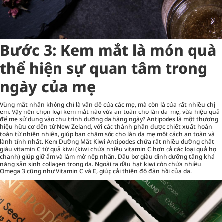
Bước 3: Kem mắt là món quà
thể hiện sự quan tâm trong
ngày của mẹ
Vùng mắt nhăn không chỉ là vấn đề của các mẹ, mà còn là của rất nhiều chị
em. Vậy nên chọn loại kem mắt nào vừa an toàn cho làn da mẹ, vừa hiệu quả
để mẹ sử dụng vào chu trình dưỡng da hàng ngày? Antipodes là một thương
hiệu hữu cơ đến từ New Zeland, với các thành phần được chiết xuất hoàn
toàn từ nhiên nhiên, giúp bạn chăm sóc cho làn da mẹ một cách an toàn và
lành tính nhất. Kem Dưỡng Mắt Kiwi Antipodes chứa rất nhiều dưỡng chất
giàu vitamin C từ quả kiwi (kiwi chứa nhiều vitamin C hơn cả các loại quả họ
chanh) giúp giữ ẩm và làm mờ nếp nhăn. Dầu bơ giàu dinh dưỡng tăng khả
năng sản sinh collagen trong da. Ngoài ra dầu hạt kiwi còn chứa nhiều
Omega 3 cũng như Vitamin C và E, giúp cải thiện độ đàn hồi của da.