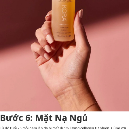
Bước 6: Mặt Nạ Ngủ
Từ độ tuổi 25 mỗi năm làn da bị mất đi 1% lượng collagen tự nhiên. Cùng với