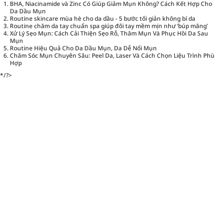
BHA, Niacinamide và Zinc Có Giúp Giảm Mụn Không? Cách Kết Hợp Cho
Da Dầu Mụn
Routine skincare mùa hè cho da dầu - 5 bước tối giản không bí da
Routine chăm da tay chuẩn spa giúp đôi tay mềm mịn như ‘búp măng’
Xử Lý Sẹo Mụn: Cách Cải Thiện Sẹo Rỗ, Thâm Mụn Và Phục Hồi Da Sau
Mụn
Routine Hiệu Quả Cho Da Dầu Mụn, Da Dễ Nổi Mụn
Chăm Sóc Mụn Chuyên Sâu: Peel Da, Laser Và Cách Chọn Liệu Trình Phù
Hợp
*/?>