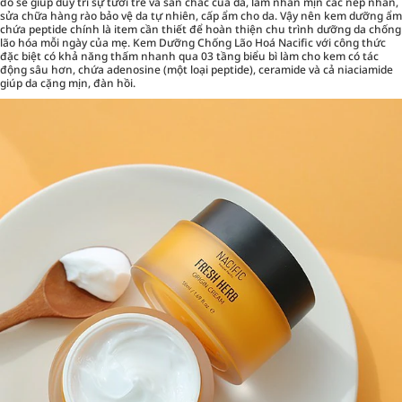
đó sẽ giúp duy trì sự tươi trẻ và săn chắc của da, làm nhẵn mịn các nếp nhăn,
sửa chữa hàng rào bảo vệ da tự nhiên, cấp ẩm cho da. Vậy nên kem dưỡng ẩm
chứa peptide chính là item cần thiết để hoàn thiện chu trình dưỡng da chống
lão hóa mỗi ngày của mẹ. Kem Dưỡng Chống Lão Hoá Nacific với công thức
đặc biệt có khả năng thấm nhanh qua 03 tầng biểu bì làm cho kem có tác
động sâu hơn, chứa adenosine (một loại peptide), ceramide và cả niaciamide
giúp da cặng mịn, đàn hồi.