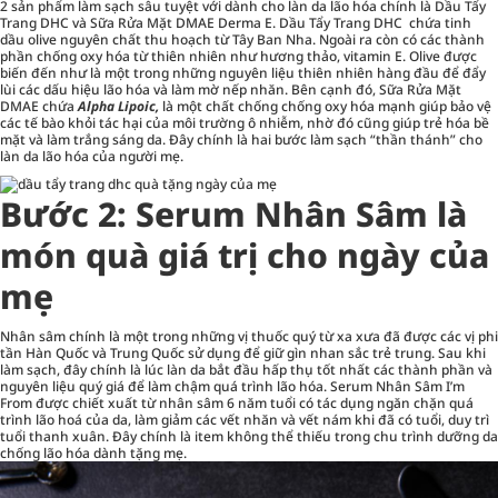
2 sản phẩm làm sạch sâu tuyệt với dành cho làn da lão hóa chính là Dầu Tẩy
Trang DHC và Sữa Rửa Mặt DMAE Derma E. Dầu Tẩy Trang DHC chứa tinh
dầu olive nguyên chất thu hoạch từ Tây Ban Nha. Ngoài ra còn có các thành
phần chống oxy hóa từ thiên nhiên như hương thảo, vitamin E. Olive được
biến đến như là một trong những nguyên liệu thiên nhiên hàng đầu để đẩy
lùi các dấu hiệu lão hóa và làm mờ nếp nhăn. Bên cạnh đó, Sữa Rửa Mặt
DMAE chứa
Alpha Lipoic,
là một chất chống chống oxy hóa mạnh giúp bảo vệ
các tế bào khỏi tác hại của môi trường ô nhiễm, nhờ đó cũng giúp trẻ hóa bề
mặt và làm trắng sáng da. Đây chính là hai bước làm sạch “thần thánh” cho
làn da lão hóa của người mẹ.
Bước 2: Serum Nhân Sâm là
món quà giá trị cho ngày của
mẹ
Nhân sâm chính là một trong những vị thuốc quý từ xa xưa đã được các vị phi
tần Hàn Quốc và Trung Quốc sử dụng để giữ gìn nhan sắc trẻ trung. Sau khi
làm sạch, đây chính là lúc làn da bắt đầu hấp thụ tốt nhất các thành phần và
nguyên liệu quý giá để làm chậm quá trình lão hóa. Serum Nhân Sâm I’m
From được chiết xuất từ nhân sâm 6 năm tuổi có tác dụng ngăn chặn quá
trình lão hoá của da, làm giảm các vết nhăn và vết nám khi đã có tuổi, duy trì
tuổi thanh xuân. Đây chính là item không thể thiếu trong chu trình dưỡng da
chống lão hóa dành tặng mẹ.