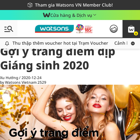
Giao hàng nhanh 24h - Áp dụng khu vực TP. Hồ Chí Minh
Miễn phí giao hàng cho đơn hàng từ 249,000Đ
Tham gia Watsons VN Member Club!
Cửa hàng & Dịch vụ
0
All
Chăm Sóc Cá Nhân
Ch
Thu thập thêm voucher hot tại Trạm Voucher
Thu thập thêm voucher hot tại Trạm Voucher
Cảnh báo An
Gợi ý trang điểm dịp
Giáng sinh 2020
Xu Hướng
/
2020-12-24
by Watsons Vietnam
2529