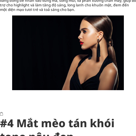
vàng đồng để nhấn vào vùng má, sống mũi, và phần xương chân mày, giúp bỗ
trợ cho highlight và làm tăng độ sáng, long lanh cho khuôn mặt, đem đến
một diện mạo tươi trẻ và toả sáng cho bạn.
#4 Mắt mèo tán khói