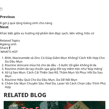
Previous
8 gợi ý quà tặng Giáng sinh cho nàng
Next
Khác biệt giữa xu hướng mỹ phẩm làm đẹp: sạch, bền vững, hữu cơ
Related Topics
#giáng sinh
Share
WHAT’S HOT
BHA, Niacinamide và Zinc Có Giúp Giảm Mụn Không? Cách Kết Hợp Cho
Da Dầu Mụn
Routine skincare mùa hè cho da dầu - 5 bước tối giản không bí da
Routine chăm da tay chuẩn spa giúp đôi tay mềm mịn như ‘búp măng’
Xử Lý Sẹo Mụn: Cách Cải Thiện Sẹo Rỗ, Thâm Mụn Và Phục Hồi Da Sau
Mụn
Routine Hiệu Quả Cho Da Dầu Mụn, Da Dễ Nổi Mụn
Chăm Sóc Mụn Chuyên Sâu: Peel Da, Laser Và Cách Chọn Liệu Trình Phù
Hợp
RELATED BLOG