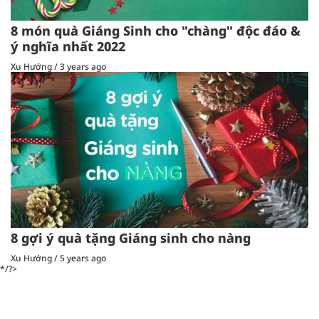
8 món quà Giáng Sinh cho "chàng" độc đáo &
ý nghĩa nhất 2022
Xu Hướng
/
3 years ago
8 gợi ý quà tặng Giáng sinh cho nàng
Xu Hướng
/
5 years ago
*/?>