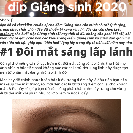
Share
Bạn đã có checklist chuẩn bị cho đêm Giáng sinh của mình chưa? Quà tặng,
trang phục chắc chắn đều đã chuẩn bị xong rồi nhỉ. Vậy chỉ còn chọn kiểu
makeup
cho buổi tiệc Giáng sinh tối nay thôi là đủ. Không cần phải bối rối, bài
viết này sẽ gợi ý cho bạn các kiểu trang điểm giáng sinh vô cùng đơn giản mà
vẫn siêu nổi bật giúp bạn “biến hoá” lộng lẫy trong dịp lễ hội cuối năm nay nha.
#1 Đôi mắt sáng lấp lánh
Còn gì thơ mộng và nổi bật hơn một đôi mắt sáng và lấp lánh, thu hút mọi
ánh nhìn ở bữa tiệc phải không nào các chị em? Nét lung linh này được tạo
nên từ phấn mắt dạng nhũ lấp lánh đó.
Mẹo hay để chinh phục hoàn hảo kiểu trang điểm này là đầu tiên bạn nên
makeup cho mắt trước, rồi mới đến các bước trang điểm còn lại cho khuôn
mặt. Điều này sẽ giúp bạn đỡ tốn công phải chấm nhẹ tẩy trang cho vùng
dưới đôi mắt khi phấn nhũ có lỡ bị lem ra ngoài đấy