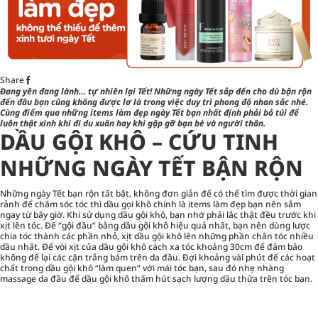
Share
Đang yên đang lành… tự nhiên lại Tết! Những ngày Tết sắp đến cho dù bận rộn
đến đâu bạn cũng không được lơ là trong việc duy trì phong độ nhan sắc nhé.
Cùng điểm qua những items làm đẹp ngày Tết bạn nhất định phải bỏ túi để
luôn thật xinh khi đi du xuân hay khi gặp gỡ bạn bè và người thân.
DẦU GỘI KHÔ – CỨU TINH
NHỮNG NGÀY TẾT BẬN RỘN
Những ngày Tết bạn rộn tất bật, không đơn giản để có thể tìm được thời gian
rảnh để chăm sóc tóc thì dầu gọi khô chính là items làm đẹp bạn nên sắm
ngay từ bây giờ. Khi sử dụng dầu gội khô, bạn nhớ phải lắc thật đều trước khi
xịt lên tóc. Để “gội đầu” bằng dầu gội khô hiệu quả nhất, bạn nên dùng lược
chia tóc thành các phần nhỏ, xịt dầu gội khô lên những phần chân tóc nhiều
dầu nhất. Để vòi xịt của dầu gội khô cách xa tóc khoảng 30cm để đảm bảo
không để lại các cặn trắng bám trên da đầu. Đợi khoảng vài phút để các hoạt
chất trong dầu gội khô “làm quen” với mái tóc bạn, sau đó nhẹ nhàng
massage da đầu để dầu gội khô thấm hút sạch lượng dầu thừa trên tóc bạn.