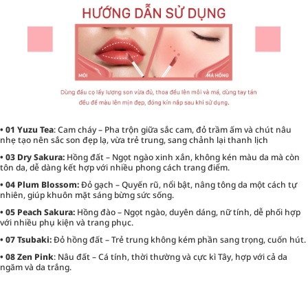
• 01 Yuzu Tea
: Cam cháy – Pha trộn giữa sắc cam, đỏ trầm ấm và chút nâu
nhẹ tạo nên sắc son đẹp lạ, vừa trẻ trung, sang chảnh lại thanh lịch
• 03 Dry Sakura:
Hồng đất – Ngọt ngào xinh xắn, không kén màu da mà còn
tôn da, dễ dàng kết hợp với nhiều phong cách trang điểm.
• 04 Plum Blossom:
Đỏ gạch – Quyến rũ, nổi bật, nâng tông da một cách tự
nhiên, giúp khuôn mặt sáng bừng sức sống.
• 05 Peach Sakura:
Hồng đào – Ngọt ngào, duyên dáng, nữ tính, dễ phối hợp
với nhiều phụ kiện và trang phục.
• 07 Tsubaki:
Đỏ hồng đất – Trẻ trung không kém phần sang trọng, cuốn hút.
• 08 Zen Pink
: Nâu đất – Cá tính, thời thường và cực kì Tây, hợp với cả da
ngăm và da trắng.