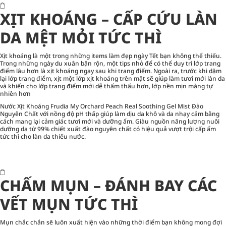
XỊT KHOÁNG – CẤP CỨU LÀN
DA MỆT MỎI TỨC THÌ
Xịt khoáng là một trong những items làm đẹp ngày Tết bạn không thể thiếu.
Trong những ngày du xuân bận rộn, một tips nhỏ để có thể duy trì lớp trang
điểm lâu hơn là xịt khoáng ngay sau khi trang điểm. Ngoài ra, trước khi dặm
lại lớp trang điểm, xịt một lớp xịt khoáng trên mặt sẽ giúp làm tươi mới làn da
và khiến cho lớp trang điểm mới dễ thẩm thấu hơn, lớp nền mịn màng tự
nhiên hơn
Nước Xịt Khoáng Frudia My Orchard Peach Real Soothing Gel Mist Đào
Nguyên Chất với nồng độ pH thấp giúp làm dịu da khô và da nhạy cảm bằng
cách mang lại cảm giác tươi mới và dưỡng ẩm. Giàu nguồn năng lượng nuôi
dưỡng da từ 99% chiết xuất đào nguyên chất có hiệu quả vượt trội cấp ẩm
tức thì cho làn da thiếu nước.
CHẤM MỤN – ĐÁNH BAY CÁC
VẾT MỤN TỨC THÌ
Mụn chắc chắn sẽ luôn xuất hiện vào những thời điểm bạn không mong đợi