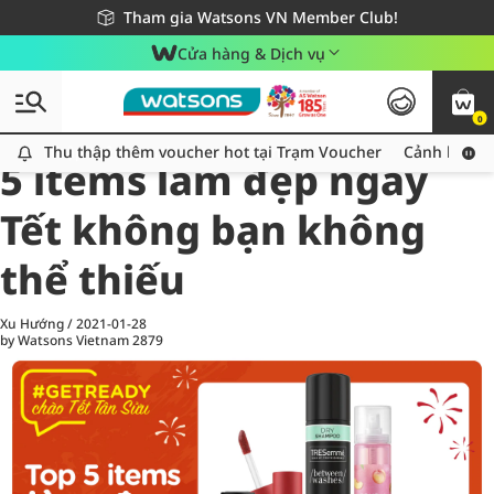
Giao hàng nhanh 24h - Áp dụng khu vực TP. Hồ Chí Minh
Miễn phí giao hàng cho đơn hàng từ 249,000Đ
Tham gia Watsons VN Member Club!
Cửa hàng & Dịch vụ
0
All
Chăm Sóc Cá Nhân
Ch
Thu thập thêm voucher hot tại Trạm Voucher
Thu thập thêm voucher hot tại Trạm Voucher
Cảnh báo An
5 items làm đẹp ngày
Tết không bạn không
thể thiếu
Xu Hướng
/
2021-01-28
by Watsons Vietnam
2879