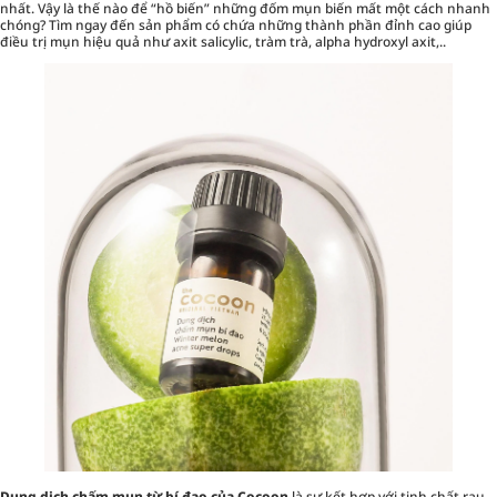
nhất. Vậy là thế nào để “hồ biến” những đốm mụn biến mất một cách nhanh
chóng? Tìm ngay đến sản phẩm có chứa những thành phần đỉnh cao giúp
điều trị mụn hiệu quả như axit salicylic, tràm trà, alpha hydroxyl axit,..
Dung dịch chấm mụn từ bí đao của Cocoon
là sự kết hợp với tinh chất rau