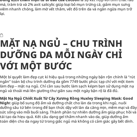
má, tràm trà và 2% axit salicylic giúp loại bỏ mụn trứng cá, giảm mụn sưng
viêm nhanh chóng, làm mờ vết thâm, vết đỏ trên da và ngăn ngừa mụn trở
lại.
MẶT NẠ NGỦ – CHU TRÌNH
DƯỠNG DA MỖI NGÀY CHỈ
VỚI MỘT BƯỚC
Một bí quyết làm đẹp cực kì hiệu quả trong những ngày bận rộn chính là “rút
ngắn” toàn bộ chu trình dưỡng da gồm 7749 bước phúc tạp chỉ với một item
làm đẹp – mặt nạ ngủ. Chỉ cần sau bước làm sạch képm bạn sử dụng mặt nạ
ngủ và thoải mái lên giường thư giãn sau một ngày bận rộ là đã đủ.
Mặt Nạ Ngủ Chiết Xuất Từ Cây Xương Rồng Huxley Sleeping Mask: Good
Nigh
t giúp bổ sung độ ẩm và dưỡng chất cho làn da trong khi ngủ, nuôi
dưỡng sâu từ bên trong để bạn thức dậy với làn da căng mịn, mềm mại và đầy
sức sống vào mỗi buổi sáng. Thành phần tự nhiên dưỡng ẩm giúp phục hồi và
tái tạo da hiẹu quả. Kết cấu dạng gel thấm nhanh vào da, giúp dưỡng ẩm
toàn diện cho da ngay từ trong giấc ngủ mà không có cảm giác gây bết dính.