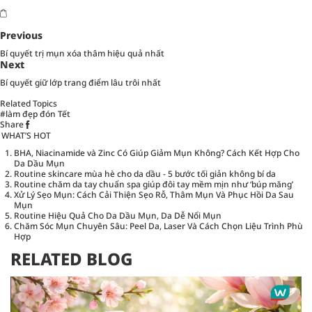
Previous
Bí quyết trị mụn xóa thâm hiệu quả nhất
Next
Bí quyết giữ lớp trang điểm lâu trôi nhất
Related Topics
#làm đẹp đón Tết
Share
WHAT’S HOT
BHA, Niacinamide và Zinc Có Giúp Giảm Mụn Không? Cách Kết Hợp Cho
Da Dầu Mụn
Routine skincare mùa hè cho da dầu - 5 bước tối giản không bí da
Routine chăm da tay chuẩn spa giúp đôi tay mềm mịn như ‘búp măng’
Xử Lý Sẹo Mụn: Cách Cải Thiện Sẹo Rỗ, Thâm Mụn Và Phục Hồi Da Sau
Mụn
Routine Hiệu Quả Cho Da Dầu Mụn, Da Dễ Nổi Mụn
Chăm Sóc Mụn Chuyên Sâu: Peel Da, Laser Và Cách Chọn Liệu Trình Phù
Hợp
RELATED BLOG