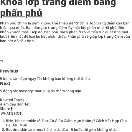
Khóa lớp trang điểm bằng
phấn phủ
Phấn phủ chính là item không thể thiếu để “chốt” lại lớp trang điểm của bạn
hiệu quả nhất. Bạn dùng cọ trang điểm lấy một lớp phấn nhẹ rồi phủ đều
khắp khuôn mặt. Tiếp đó, bạn phủi sạch phấn ở cọ và tiếp tục quét nhẹ một
lượt trên mặt để loại bỏ hết phấn thừa. Phấn phủ sẽ giúp lớp trang điểm của
bạn bớt đồ dầu hơn.
Previous
5 items làm đẹp ngày Tết không bạn không thể thiếu
Next
5 động tác massage mặt giúp da thêm căng mịn
Related Topics
#làm đẹp đón Tết
Share
WHAT’S HOT
BHA, Niacinamide và Zinc Có Giúp Giảm Mụn Không? Cách Kết Hợp Cho
Da Dầu Mụn
Routine skincare mùa hè cho da dầu - 5 bước tối giản không bí da