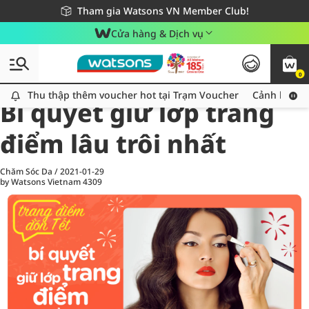
Giao hàng nhanh 24h - Áp dụng khu vực TP. Hồ Chí Minh
Miễn phí giao hàng cho đơn hàng từ 249,000Đ
Tham gia Watsons VN Member Club!
Cửa hàng & Dịch vụ
0
All
Chăm Sóc Cá Nhân
Ch
Thu thập thêm voucher hot tại Trạm Voucher
Thu thập thêm voucher hot tại Trạm Voucher
Cảnh báo An
Bí quyết giữ lớp trang
điểm lâu trôi nhất
Chăm Sóc Da
/
2021-01-29
by Watsons Vietnam
4309