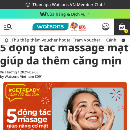
Giao hàng nhanh 24h - Áp dụng khu vực TP. Hồ Chí Minh
Miễn phí giao hàng cho đơn hàng từ 249,000Đ
Tham gia Watsons VN Member Club!
Cửa hàng & Dịch vụ
0
All
Chăm Sóc Cá Nhân
Ch
Thu thập thêm voucher hot tại Trạm Voucher
Thu thập thêm voucher hot tại Trạm Voucher
Cảnh báo An
5 động tác massage mặt
giúp da thêm căng mịn
Xu Hướng
/
2021-02-03
by Watsons Vietnam
8091