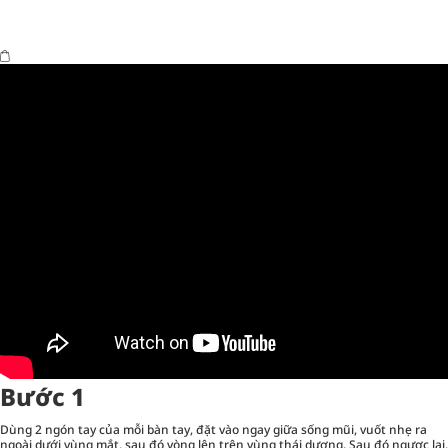
Bước 1
Dùng 2 ngón tay của mỗi bàn tay, đặt vào ngay giữa sống mũi, vuốt nhẹ ra
ngoài dưới vùng mắt, sau đó vòng lên trên vùng thái dương. Sau đó ngược lại,