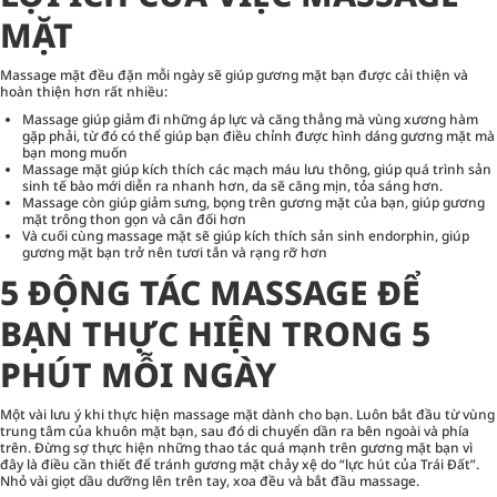
MẶT
Massage mặt đều đặn mỗi ngày sẽ giúp gương mặt bạn được cải thiện và
hoàn thiện hơn rất nhiều:
Massage giúp giảm đi những áp lực và căng thẳng mà vùng xương hàm
gặp phải, từ đó có thể giúp bạn điều chỉnh được hình dáng gương mặt mà
bạn mong muốn
Massage mặt giúp kích thích các mạch máu lưu thông, giúp quá trình sản
sinh tế bào mới diễn ra nhanh hơn, da sẽ căng mịn, tỏa sáng hơn.
Massage còn giúp giảm sưng, bọng trên gương mặt của bạn, giúp gương
mặt trông thon gọn và cân đối hơn
Và cuối cùng massage mặt sẽ giúp kích thích sản sinh endorphin, giúp
gương mặt bạn trở nên tươi tắn và rạng rỡ hơn
5 ĐỘNG TÁC MASSAGE ĐỂ
BẠN THỰC HIỆN TRONG 5
PHÚT MỖI NGÀY
Một vài lưu ý khi thực hiện massage mặt dành cho bạn. Luôn bắt đầu từ vùng
trung tâm của khuôn mặt bạn, sau đó di chuyển dần ra bên ngoài và phía
trên. Đừng sợ thực hiện những thao tác quá mạnh trên gương mặt bạn vì
đây là điều cần thiết để tránh gương mặt chảy xệ do “lực hút của Trái Đất”.
Nhỏ vài giọt dầu dưỡng lên trên tay, xoa đều và bắt đầu massage.