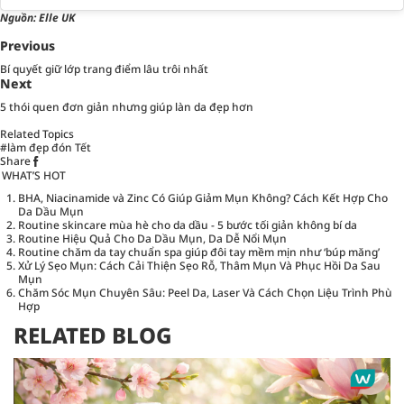
Nguồn: Elle UK
Previous
Bí quyết giữ lớp trang điểm lâu trôi nhất
Next
5 thói quen đơn giản nhưng giúp làn da đẹp hơn
Related Topics
#làm đẹp đón Tết
Share
WHAT’S HOT
BHA, Niacinamide và Zinc Có Giúp Giảm Mụn Không? Cách Kết Hợp Cho
Da Dầu Mụn
Routine skincare mùa hè cho da dầu - 5 bước tối giản không bí da
Routine Hiệu Quả Cho Da Dầu Mụn, Da Dễ Nổi Mụn
Routine chăm da tay chuẩn spa giúp đôi tay mềm mịn như ‘búp măng’
Xử Lý Sẹo Mụn: Cách Cải Thiện Sẹo Rỗ, Thâm Mụn Và Phục Hồi Da Sau
Mụn
Chăm Sóc Mụn Chuyên Sâu: Peel Da, Laser Và Cách Chọn Liệu Trình Phù
Hợp
RELATED BLOG