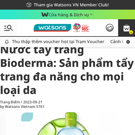
Giao hàng nhanh 24h - Áp dụng khu vực TP. Hồ Chí Minh
Miễn phí giao hàng cho đơn hàng từ 249,000Đ
Tham gia Watsons VN Member Club!
Cửa hàng & Dịch vụ
0
All
Chăm Sóc Cá Nhân
Ch
Thu thập thêm voucher hot tại Trạm Voucher
Thu thập thêm voucher hot tại Trạm Voucher
Cảnh báo An
Nước tẩy trang
Bioderma: Sản phẩm tẩy
trang đa năng cho mọi
loại da
Trang Điểm
/
2023-09-21
by Watsons Vietnam
5761