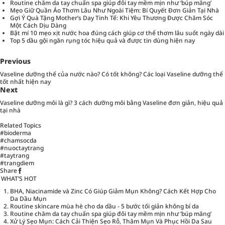
Routine chăm da tay chuẩn spa giúp đôi tay mềm mịn như ‘búp măng’
Mẹo Giữ Quần Áo Thơm Lâu Như Ngoài Tiệm: Bí Quyết Đơn Giản Tại Nhà
Gợi Ý Quà Tặng Mother’s Day Tinh Tế: Khi Yêu Thương Được Chăm Sóc
Một Cách Dịu Dàng
Bật mí 10 mẹo xịt nước hoa đúng cách giúp cơ thể thơm lâu suốt ngày dài
Top 5 dầu gội ngăn rụng tóc hiệu quả và được tin dùng hiện nay
Previous
Vaseline dưỡng thể của nước nào? Có tốt không? Các loại Vaseline dưỡng thể
tốt nhất hiện nay
Next
Vaseline dưỡng môi là gì? 3 cách dưỡng môi bằng Vaseline đơn giản, hiệu quả
tại nhà
Related Topics
#bioderma
#chamsocda
#nuoctaytrang
#taytrang
#trangdiem
Share
WHAT’S HOT
BHA, Niacinamide và Zinc Có Giúp Giảm Mụn Không? Cách Kết Hợp Cho
Da Dầu Mụn
Routine skincare mùa hè cho da dầu - 5 bước tối giản không bí da
Routine chăm da tay chuẩn spa giúp đôi tay mềm mịn như ‘búp măng’
Xử Lý Sẹo Mụn: Cách Cải Thiện Sẹo Rỗ, Thâm Mụn Và Phục Hồi Da Sau