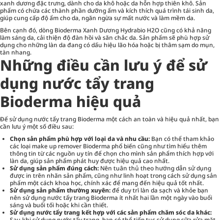
xanh dương đặc trưng, dành cho da khô hoặc da hỗn hợp thiên khô. Sản
phẩm có chứa các thành phần dưỡng ẩm và kích thích quá trình tái sinh da,
giúp cung cấp độ ẩm cho da, ngăn ngừa sự mất nước và làm mềm da.
Bên cạnh đó, dòng Bioderma Xanh Dương Hydrabio H2O cũng có khả năng
làm sáng da, cải thiện độ đàn hồi và săn chắc da. Sản phẩm sẽ phù hợp sử
dụng cho những làn da đang có dấu hiệu lão hóa hoặc bị thâm sạm do mụn,
tàn nhang.
Những điều cần lưu ý để sử
dụng nước tẩy trang
Bioderma hiệu quả
Để sử dụng nước tẩy trang Bioderma một cách an toàn và hiệu quả nhất, bạn
cần lưu ý một số điều sau:
Chọn sản phẩm phù hợp với loại da và nhu cầu:
Bạn có thể tham khảo
các loại make up remover Bioderma phổ biến cũng như tìm hiểu thêm
thông tin từ các nguồn uy tín để chọn cho mình sản phẩm thích hợp với
làn da, giúp sản phẩm phát huy được hiệu quả cao nhất.
Sử dụng
sản phẩm
đúng cách:
Nên tuân thủ theo hướng dẫn sử dụng
được in trên nhãn sản phẩm, cũng như linh hoạt trong cách sử dụng sản
phẩm một cách khoa học, chính xác để mang đến hiệu quả tốt nhất.
Sử dụng
sản phẩm thường xuyên:
để duy trì làn da sạch và khỏe bạn
nên sử dụng nước tẩy trang Bioderma ít nhất hai lần một ngày vào buổi
sáng và buổi tối hoặc khi cần thiết.
Sử dụng nước tẩy trang kết hợp với các sản phẩm chăm sóc da khác:
Sau khi sử dụng nước tẩy trang, bạn có thể tiếp tục sử dụng sữa rửa mặt,