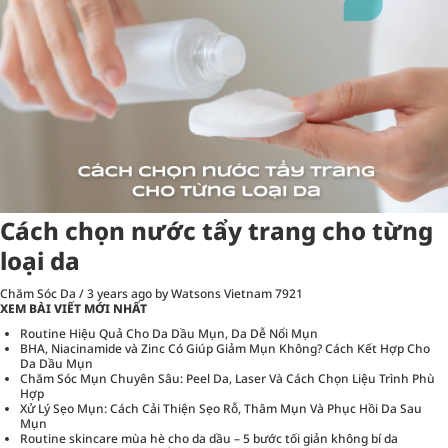
Cách chọn nước tẩy trang cho từng
loại da
Chăm Sóc Da
/
3 years ago
by Watsons Vietnam
7921
XEM BÀI VIẾT MỚI NHẤT
Routine Hiệu Quả Cho Da Dầu Mụn, Da Dễ Nổi Mụn
BHA, Niacinamide và Zinc Có Giúp Giảm Mụn Không? Cách Kết Hợp Cho
Da Dầu Mụn
Chăm Sóc Mụn Chuyên Sâu: Peel Da, Laser Và Cách Chọn Liệu Trình Phù
Hợp
Xử Lý Sẹo Mụn: Cách Cải Thiện Sẹo Rỗ, Thâm Mụn Và Phục Hồi Da Sau
Mụn
Routine skincare mùa hè cho da dầu – 5 bước tối giản không bí da