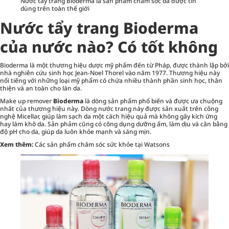
Nước tẩy trang Bioderma là sản phẩm chăm sóc da được tin
dùng trên toàn thế giới
Nước tẩy trang Bioderma
của nước nào? Có tốt không
Bioderma là một thương hiệu dược mỹ phẩm đến từ Pháp, được thành lập bởi
nhà nghiên cứu sinh học Jean-Noel Thorel vào năm 1977. Thương hiệu này
nổi tiếng với những loại mỹ phẩm có chứa nhiều thành phần sinh học, thân
thiện và an toàn cho làn da.
Make up remover
Bioderma
là dòng sản phẩm phổ biến và được ưa chuộng
nhất của thương hiệu này. Dòng nước trang này được sản xuất trên công
nghệ Micellar, giúp làm sạch da một cách hiệu quả mà không gây kích ứng
hay làm khô da. Sản phảm cũng có công dụng dưỡng ẩm, làm dịu và cân bằng
độ pH cho da, giúp da luôn khỏe mạnh và sáng mịn.
Xem thêm:
Các sản phẩm chăm sóc sức khỏe tại Watsons