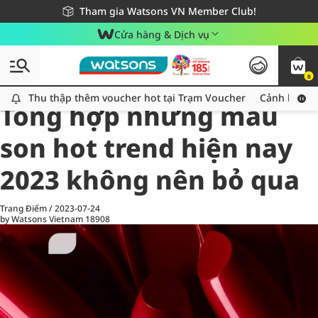
Giao hàng nhanh 24h - Áp dụng khu vực TP. Hồ Chí Minh
Miễn phí giao hàng cho đơn hàng từ 249,000Đ
Tham gia Watsons VN Member Club!
Cửa hàng & Dịch vụ
0
All
Chăm Sóc Cá Nhân
Ch
Thu thập thêm voucher hot tại Trạm Voucher
Thu thập thêm voucher hot tại Trạm Voucher
Cảnh báo An
Tổng hợp những màu
son hot trend hiện nay
2023 không nên bỏ qua
Trang Điểm
/
2023-07-24
by Watsons Vietnam
18908