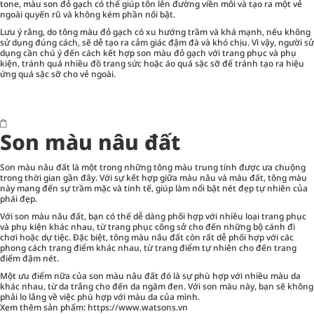
tone, màu son đỏ gạch có thể giúp tôn lên đường viền môi và tạo ra một vẻ
ngoài quyến rũ và không kém phần nổi bật.
Lưu ý rằng, do tông màu đỏ gạch có xu hướng trầm và khá mạnh, nếu không
sử dụng đúng cách, sẽ dễ tạo ra cảm giác đậm đà và khó chịu. Vì vậy, người sử
dụng cần chú ý đến cách kết hợp son màu đỏ gạch với trang phục và phụ
kiện, tránh quá nhiều đồ trang sức hoặc áo quá sặc sỡ để tránh tạo ra hiệu
ứng quá sặc sỡ cho vẻ ngoài.
Son màu nâu đất
Son màu nâu đất là một trong những tông màu trung tính được ưa chuộng
trong thời gian gần đây. Với sự kết hợp giữa màu nâu và màu đất, tông màu
này mang đến sự trầm mặc và tinh tế, giúp làm nổi bật nét đẹp tự nhiên của
phái đẹp.
Với son màu nâu đất, bạn có thể dễ dàng phối hợp với nhiều loại trang phục
và phụ kiện khác nhau, từ trang phục công sở cho đến những bộ cánh đi
chơi hoặc dự tiệc. Đặc biệt, tông màu nâu đất còn rất dễ phối hợp với các
phong cách trang điểm khác nhau, từ trang điểm tự nhiên cho đến trang
điểm đậm nét.
Một ưu điểm nữa của son màu nâu đất đó là sự phù hợp với nhiều màu da
khác nhau, từ da trắng cho đến da ngăm đen. Với son màu này, bạn sẽ không
phải lo lắng về việc phù hợp với màu da của mình.
Xem thêm sản phẩm:
https://www.watsons.vn