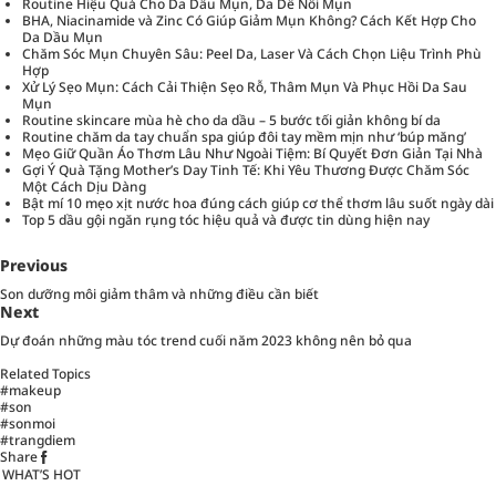
Routine Hiệu Quả Cho Da Dầu Mụn, Da Dễ Nổi Mụn
BHA, Niacinamide và Zinc Có Giúp Giảm Mụn Không? Cách Kết Hợp Cho
Da Dầu Mụn
Chăm Sóc Mụn Chuyên Sâu: Peel Da, Laser Và Cách Chọn Liệu Trình Phù
Hợp
Xử Lý Sẹo Mụn: Cách Cải Thiện Sẹo Rỗ, Thâm Mụn Và Phục Hồi Da Sau
Mụn
Routine skincare mùa hè cho da dầu – 5 bước tối giản không bí da
Routine chăm da tay chuẩn spa giúp đôi tay mềm mịn như ‘búp măng’
Mẹo Giữ Quần Áo Thơm Lâu Như Ngoài Tiệm: Bí Quyết Đơn Giản Tại Nhà
Gợi Ý Quà Tặng Mother’s Day Tinh Tế: Khi Yêu Thương Được Chăm Sóc
Một Cách Dịu Dàng
Bật mí 10 mẹo xịt nước hoa đúng cách giúp cơ thể thơm lâu suốt ngày dài
Top 5 dầu gội ngăn rụng tóc hiệu quả và được tin dùng hiện nay
Previous
Son dưỡng môi giảm thâm và những điều cần biết
Next
Dự đoán những màu tóc trend cuối năm 2023 không nên bỏ qua
Related Topics
#makeup
#son
#sonmoi
#trangdiem
Share
WHAT’S HOT