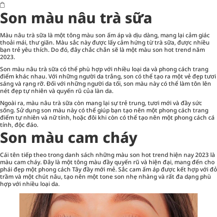
Son màu nâu trà sữa
Màu nâu trà sữa là một tông màu son ấm áp và dịu dàng, mang lại cảm giác
thoải mái, thư giãn. Màu sắc này được lấy cảm hứng từ trà sữa, được nhiều
bạn trẻ yêu thích. Do đó, đây chắc chắn sẽ là một màu son hot trend năm
2023.
Son màu nâu trà sữa có thể phù hợp với nhiều loại da và phong cách trang
điểm khác nhau. Với những người da trắng, son có thể tạo ra một vẻ đẹp tươi
sáng và rạng rỡ. Đối với những người da tối, son màu này có thể làm tôn lên
nét đẹp tự nhiên và quyến rũ của làn da.
Ngoài ra, màu nâu trà sữa còn mang lại sự trẻ trung, tươi mới và đầy sức
sống. Sử dụng son màu này có thể giúp bạn tạo nên một phong cách trang
điểm tự nhiên và nữ tính, hoặc đôi khi còn có thể tạo nên một phong cách cá
tính, độc đáo.
Son màu cam cháy
Cái tên tiếp theo trong danh sách những màu son hot trend hiện nay 2023 là
màu cam cháy. Đây là một tông màu đầy quyến rũ và hiện đại, mang đến cho
phái đẹp một phong cách Tây đầy mới mẻ. Sắc cam ấm áp được kết hợp với đỏ
trầm và một chút nâu, tạo nên một tone son nhẹ nhàng và rất đa dạng phù
hợp với nhiều loại da.