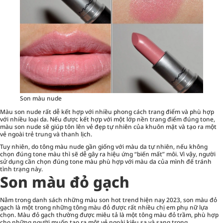
Son màu nude
Màu son nude rất dễ kết hợp với nhiều phong cách trang điểm và phù hợp
với nhiều loại da. Nếu được kết hợp với một lớp nền trang điểm đúng tone,
màu son nude sẽ giúp tôn lên vẻ đẹp tự nhiên của khuôn mặt và tạo ra một
vẻ ngoài trẻ trung và thanh lịch.
Tuy nhiên, do tông màu nude gần giống với màu da tự nhiên, nếu không
chọn đúng tone màu thì sẽ dễ gây ra hiệu ứng “biến mất” môi. Vì vậy, người
sử dụng cần chọn đúng tone màu phù hợp với màu da của mình để tránh
tình trạng này.
Son màu đỏ gạch
Nằm trong danh sách những màu son hot trend hiện nay 2023, son màu đỏ
gạch là một trong những tông màu đỏ được rất nhiều chị em phụ nữ lựa
chọn. Màu đỏ gạch thường được miêu tả là một tông màu đỏ trầm, phù hợp
cho những người muốn tạo ra một vẻ ngoài kiêu sa và sang trọng.