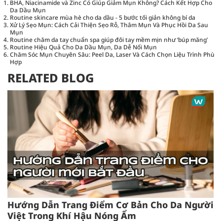
BHA, Niacinamide và Zinc Có Giúp Giảm Mụn Không? Cách Kết Hợp Cho
Da Dầu Mụn
Routine skincare mùa hè cho da dầu - 5 bước tối giản không bí da
Xử Lý Sẹo Mụn: Cách Cải Thiện Sẹo Rỗ, Thâm Mụn Và Phục Hồi Da Sau
Mụn
Routine chăm da tay chuẩn spa giúp đôi tay mềm mịn như ‘búp măng’
Routine Hiệu Quả Cho Da Dầu Mụn, Da Dễ Nổi Mụn
Chăm Sóc Mụn Chuyên Sâu: Peel Da, Laser Và Cách Chọn Liệu Trình Phù
Hợp
RELATED BLOG
Hướng Dẫn Trang Điểm Cơ Bản Cho Da Người
Việt Trong Khí Hậu Nóng Ẩm