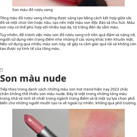
Son màu đỏ rượu vang
Tông màu đỏ rượu vang thường được sáng tạo bằng cách kết hợp giữa sắc
đỏ và một chút tím hoặc nâu, tạo nên một màu son độc đáo và thu hút. Màu
son này có thể phù hợp với nhiều loại da, từ trắng đến da sẫm màu.
Tuy nhiên, để tránh việc màu son đỏ rượu vang trở nên quá đậm và nặng nề,
người sử dụng nên trang điểm nhẹ nhàng ở các vùng khác trên khuôn mặt.
Nếu sử dụng quá nhiều màu son này, sẽ gây ra cảm giác quá tải và không còn
tạo được sự tinh tế của tông màu.
Son màu nude
Tiếp theo trong danh sách những màu son hot trend hiện nay 2023 chắc
chắn không thể thiếu son màu nude. Đây là một trong những tông màu
trang nhã và tinh tế nhất trong ngành trang điểm và là một sự lựa chọn phổ
biến cho những người muốn tạo ra vẻ ngoài tự nhiên, không quá phô trương.