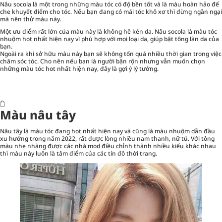
Nâu socola là một trong những màu tóc có độ bền tốt và là màu hoàn hảo để
che khuyết điểm cho tóc. Nếu bạn đang có mái tóc khô xơ thì đừng ngần ngại
mà nên thử màu này.
Một ưu điểm rất lớn của màu này là không hề kén da. Nâu socola là màu tóc
nhuộm hot nhất hiện nay vì phù hợp với mọi loại da, giúp bật tông làn da của
bạn.
Ngoài ra khi sở hữu màu này bạn sẽ không tốn quá nhiều thời gian trong việc
chăm sóc tóc
. Cho nên nếu bạn là người bận rộn nhưng vẫn muốn chọn
những màu tóc hot nhất hiện nay, đây là gợi ý lý tưởng.
Màu nâu tây
Nâu tây là màu tóc đang hot nhất hiện nay và cũng là màu nhuộm dẫn đầu
xu hướng trong năm 2022, rất được lòng nhiều nam thanh, nữ tú. Với tông
màu nhẹ nhàng được các nhà mod điều chỉnh thành nhiều kiểu khác nhau
thì màu này luôn là tâm điểm của các tín đồ thời trang.