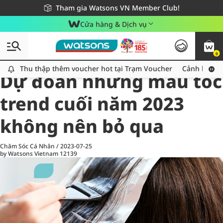
Giao hàng nhanh 24h - Áp dụng khu vực TP. Hồ Chí Minh
Miễn phí giao hàng cho đơn hàng từ 249,000Đ
Tham gia Watsons VN Member Club!
Cửa hàng & Dịch vụ
0
All
Chăm Sóc Cá Nhân
Ch
Thu thập thêm voucher hot tại Trạm Voucher
Thu thập thêm voucher hot tại Trạm Voucher
Cảnh báo An
Dự đoán những màu tóc
trend cuối năm 2023
không nên bỏ qua
Chăm Sóc Cá Nhân
/
2023-07-25
by Watsons Vietnam
12139