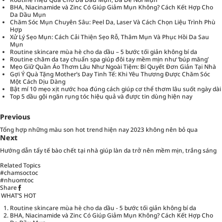
BHA, Niacinamide và Zinc Có Giúp Giảm Mụn Không? Cách Kết Hợp Cho
Da Dầu Mụn
Chăm Sóc Mụn Chuyên Sâu: Peel Da, Laser Và Cách Chọn Liệu Trình Phù
Hợp
Xử Lý Sẹo Mụn: Cách Cải Thiện Sẹo Rỗ, Thâm Mụn Và Phục Hồi Da Sau
Mụn
Routine skincare mùa hè cho da dầu – 5 bước tối giản không bí da
Routine chăm da tay chuẩn spa giúp đôi tay mềm mịn như ‘búp măng’
Mẹo Giữ Quần Áo Thơm Lâu Như Ngoài Tiệm: Bí Quyết Đơn Giản Tại Nhà
Gợi Ý Quà Tặng Mother’s Day Tinh Tế: Khi Yêu Thương Được Chăm Sóc
Một Cách Dịu Dàng
Bật mí 10 mẹo xịt nước hoa đúng cách giúp cơ thể thơm lâu suốt ngày dài
Top 5 dầu gội ngăn rụng tóc hiệu quả và được tin dùng hiện nay
Previous
Tổng hợp những màu son hot trend hiện nay 2023 không nên bỏ qua
Next
Hướng dẫn tẩy tế bào chết tại nhà giúp làn da trở nên mềm mịn, trắng sáng
Related Topics
#chamsoctoc
#nhuomtoc
Share
WHAT’S HOT
Routine skincare mùa hè cho da dầu - 5 bước tối giản không bí da
BHA, Niacinamide và Zinc Có Giúp Giảm Mụn Không? Cách Kết Hợp Cho