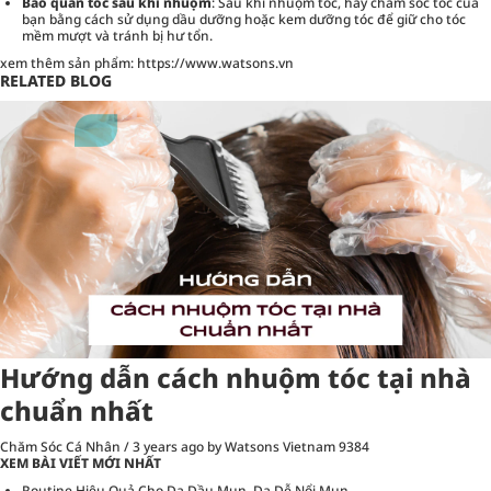
Bảo quản tóc sau khi nhuộm
: Sau khi nhuộm tóc, hãy chăm sóc tóc của
bạn bằng cách sử dụng dầu dưỡng hoặc kem dưỡng tóc để giữ cho tóc
mềm mượt và tránh bị hư tổn.
xem thêm sản phẩm:
https://www.watsons.vn
RELATED BLOG
Hướng dẫn cách nhuộm tóc tại nhà
chuẩn nhất
Chăm Sóc Cá Nhân
/
3 years ago
by Watsons Vietnam
9384
XEM BÀI VIẾT MỚI NHẤT
Routine Hiệu Quả Cho Da Dầu Mụn, Da Dễ Nổi Mụn