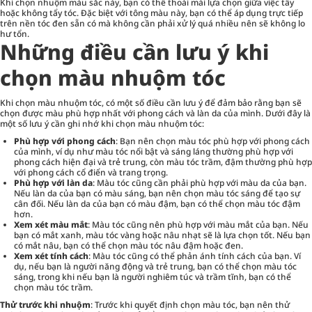
Khi chọn nhuộm màu sắc này, bạn có thể thoải mái lựa chọn giữa việc tẩy
hoặc không tẩy tóc. Đặc biệt với tông màu này, bạn có thể áp dụng trực tiếp
trên nền tóc đen sẵn có mà không cần phải xử lý quá nhiều nên sẽ không lo
hư tổn.
Những điều cần lưu ý khi
chọn màu nhuộm tóc
Khi chọn màu nhuộm tóc, có một số điều cần lưu ý để đảm bảo rằng bạn sẽ
chọn được màu phù hợp nhất với phong cách và làn da của mình. Dưới đây là
một số lưu ý cần ghi nhớ khi chọn màu nhuộm tóc:
Phù hợp với phong cách
: Bạn nên chọn màu tóc phù hợp với phong cách
của mình, ví dụ như màu tóc nổi bật và sáng láng thường phù hợp với
phong cách hiện đại và trẻ trung, còn màu tóc trầm, đậm thường phù hợp
với phong cách cổ điển và trang trọng.
Phù hợp với làn da
: Màu tóc cũng cần phải phù hợp với màu da của bạn.
Nếu làn da của bạn có màu sáng, bạn nên chọn màu tóc sáng để tạo sự
cân đối. Nếu làn da của bạn có màu đậm, bạn có thể chọn màu tóc đậm
hơn.
Xem xét màu mắt
: Màu tóc cũng nên phù hợp với màu mắt của bạn. Nếu
bạn có mắt xanh, màu tóc vàng hoặc nâu nhạt sẽ là lựa chọn tốt. Nếu bạn
có mắt nâu, bạn có thể chọn màu tóc nâu đậm hoặc đen.
Xem xét tính cách
: Màu tóc cũng có thể phản ánh tính cách của bạn. Ví
dụ, nếu bạn là người năng động và trẻ trung, bạn có thể chọn màu tóc
sáng, trong khi nếu bạn là người nghiêm túc và trầm tĩnh, bạn có thể
chọn màu tóc trầm.
Thử trước khi nhuộm
: Trước khi quyết định chọn màu tóc, bạn nên thử