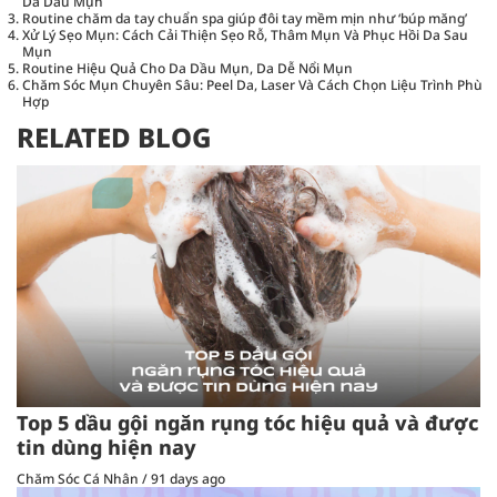
Da Dầu Mụn
Routine chăm da tay chuẩn spa giúp đôi tay mềm mịn như ‘búp măng’
Xử Lý Sẹo Mụn: Cách Cải Thiện Sẹo Rỗ, Thâm Mụn Và Phục Hồi Da Sau
Mụn
Routine Hiệu Quả Cho Da Dầu Mụn, Da Dễ Nổi Mụn
Chăm Sóc Mụn Chuyên Sâu: Peel Da, Laser Và Cách Chọn Liệu Trình Phù
Hợp
RELATED BLOG
Top 5 dầu gội ngăn rụng tóc hiệu quả và được
tin dùng hiện nay
Chăm Sóc Cá Nhân
/
91 days ago