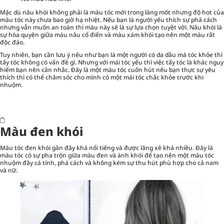
Mặc dù nâu khói không phải là màu tóc mới trong làng mốt nhưng độ hot của
màu tóc này chưa bao giờ hạ nhiệt. Nếu bạn là người yếu thích sự phá cách
nhưng vẫn muốn an toàn thì màu này sẽ là sự lựa chọn tuyệt vời. Nâu khói là
sự hòa quyện giữa màu nâu cổ điển và màu xám khói tạo nên một màu rất
độc đáo.
Tuy nhiên, bạn cần lưu ý nếu như bạn là một người có da dầu mà tóc khỏe thì
tẩy tóc không có vấn đề gì. Nhưng với mái tóc yếu thì việc tẩy tóc là khác nguy
hiểm bạn nên cân nhắc. Đây là một màu tóc cuốn hút nếu bạn thực sự yêu
thích thì có thể chăm sóc cho mình có một mái tóc chắc khỏe trước khi
nhuộm.
Màu đen khói
Màu tóc đen khói gần đây khá nổi tiếng và được lăng xê khá nhiều. Đây là
màu tóc có sự pha trộn giữa màu đen và ánh khói để tạo nên một màu tóc
nhuộm đầy cá tính, phá cách và không kém sự thu hút phù hợp cho cả nam
và nữ.