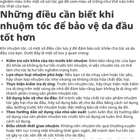
nghiệm màu trên một số sợi tóc giả để xem màu sẽ trông như thế nào trên
tóc thật của bạn.
Những điều cần biết khi
nhuộm tóc để bảo vệ da đầu
tốt hơn
Khi nhuộm tóc, có một số điều cần lưu ý để đảm bảo sức khỏe cho tóc và da
đầu của bạn. Dưới đây là một số lưu ý quan trọng:
Kiểm tra sức khỏe của tóc trước khi nhuộm
: Đảm bảo rằng tóc của bạn
đủ khỏe và không bị hư tổn trước khi nhuộm, vì việc nhuộm tóc có thể
làm cho tóc bị hư tổn nghiêm trọng hơn.
Lựa chọn loại nhuộm phù hợp
: Nếu bạn có da nhạy cảm hoặc tóc yếu,
hãy chọn loại nhuộm tóc nhẹ nhàng và không chứa hóa chất độc hại.
Thực hiện kiểm tra dị ứng
: Trước khi nhuộm tóc, hãy thực hiện một kiểm
tra dị ứng trên một vùng da nhỏ để đảm bảo rằng bạn không bị dị ứng với
thành phần trong sản phẩm nhuộm tóc.
Sử dụng bảo vệ cho da đầu
: Để tránh việc hóa chất từ sản phẩm nhuộm
tóc gây hại cho da đầu, hãy sử dụng bảo vệ cho da đầu bằng cách sử dụng
dầu dưỡng trước khi nhuộm hoặc đặt miếng bảo vệ trên vùng da đó.
Theo hướng dẫn sử dụng của nhà sản xuất
: Luôn luôn đọc kỹ hướng dẫn
sử dụng của sản phẩm nhuộm tóc trước khi sử dụng và tuân thủ đúng
cách sử dụng.
Điều chỉnh thời gian nhuộm
: Không nên nhuộm tóc quá thường xuyên
hoặc liên tục trong một khoảng thời gian ngắn, để tránh làm hư tổn tóc
và gây ra các vấn đề về sức khỏe cho da đầu.