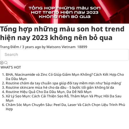
Tổng hợp những màu son hot trend
hiện nay 2023 không nên bỏ qua
Trang Điểm
/
3 years ago
by Watsons Vietnam
18899
WHAT’S HOT
BHA, Niacinamide và Zinc Có Giúp Giảm Mụn Không? Cách Kết Hợp Cho
Da Dầu Mụn
Routine chăm da tay chuẩn spa giúp đôi tay mềm mịn như ‘búp măng’
Routine skincare mùa hè cho da dầu - 5 bước tối giản không bí da
Routine Hiệu Quả Cho Da Dầu Mụn, Da Dễ Nổi Mụn
Xử Lý Sẹo Mụn: Cách Cải Thiện Sẹo Rỗ, Thâm Mụn Và Phục Hồi Da Sau
Mụn
Chăm Sóc Mụn Chuyên Sâu: Peel Da, Laser Và Cách Chọn Liệu Trình Phù
Hợp