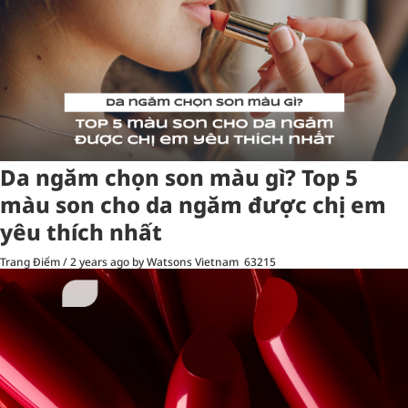
Da ngăm chọn son màu gì? Top 5
màu son cho da ngăm được chị em
yêu thích nhất
Trang Điểm
/
2 years ago
by Watsons Vietnam
63215