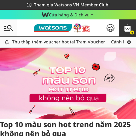
Giao hàng nhanh 24h - Áp dụng khu vực TP. Hồ Chí Minh
Miễn phí giao hàng cho đơn hàng từ 249,000Đ
Tham gia Watsons VN Member Club!
Cửa hàng & Dịch vụ
0
Tag:
sonmoi
8 item(s) found
Thu thập thêm voucher hot tại Trạm Voucher
Thu thập thêm voucher hot tại Trạm Voucher
Cảnh báo An
Top 10 màu son hot trend năm 2025
không nên bỏ qua