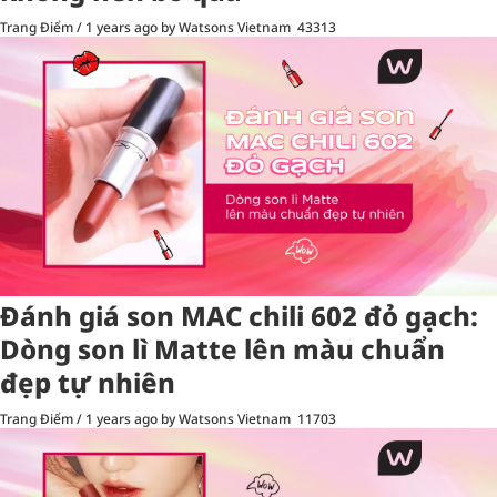
Trang Điểm
/
1 years ago
by Watsons Vietnam
43313
Đánh giá son MAC chili 602 đỏ gạch:
Dòng son lì Matte lên màu chuẩn
đẹp tự nhiên
Trang Điểm
/
1 years ago
by Watsons Vietnam
11703