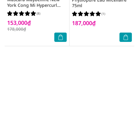
York Cong Mi Hypercurl
75ml
9.2ml - Đen
(8)
(1)
153,000₫
187,000₫
178,000₫