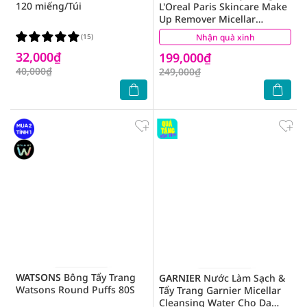
120 miếng/Túi
L'Oreal Paris Skincare Make
Up Remover Micellar
Refreshing Tươi Mát 400ml
(15)
Nhận quà xinh
(51)
32,000₫
199,000₫
40,000₫
249,000₫
WATSONS
Bông Tẩy Trang
GARNIER
Nước Làm Sạch &
Watsons Round Puffs 80S
Tẩy Trang Garnier Micellar
Cleansing Water Cho Da