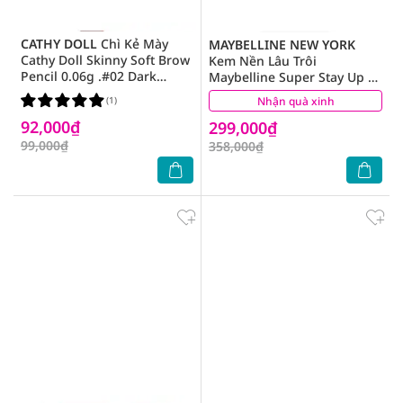
CATHY DOLL
Chì Kẻ Mày
MAYBELLINE NEW YORK
Cathy Doll Skinny Soft Brow
Kem Nền Lâu Trôi
Pencil 0.06g .#02 Dark
Maybelline Super Stay Up To
Brown
30H Lumi-Matte Foundation
(1)
Nhận quà xinh
(0)
35ml .#115
92,000₫
299,000₫
99,000₫
358,000₫