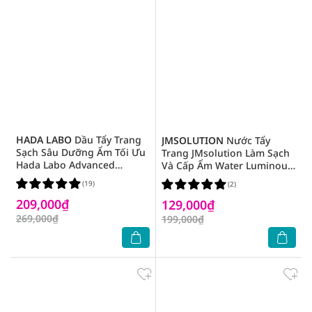
HADA LABO
Dầu Tẩy Trang
JMSOLUTION
Nước Tẩy
Sạch Sâu Dưỡng Ẩm Tối Ưu
Trang JMsolution Làm Sạch
Hada Labo Advanced
Và Cấp Ẩm Water Luminous
Nourish 200ml
S.O.S Ringer Cleansing
(19)
(2)
Water Black 500ml
209,000₫
129,000₫
269,000₫
199,000₫