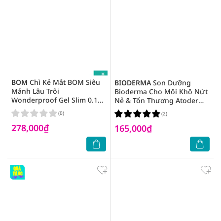
BOM
Chì Kẻ Mắt BOM Siêu
BIODERMA
Son Dưỡng
Mảnh Lâu Trôi
Bioderma Cho Môi Khô Nứt
Wonderproof Gel Slim 0.1g
Nẻ & Tổn Thương Atoderm
.#01 Midnight Black Màu
Stick Levres 4g
(0)
(2)
Đen Sống Động
278,000₫
165,000₫