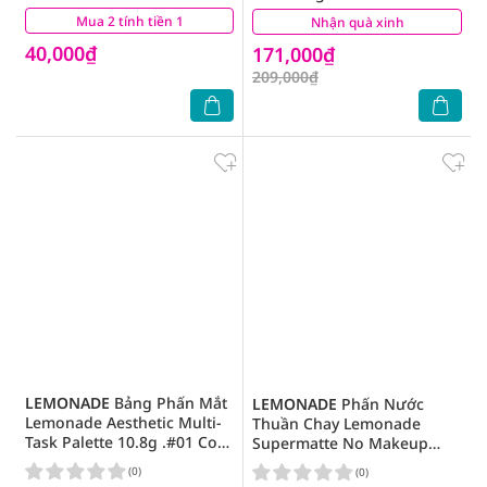
Nhạy Cảm 400ml
Mua 2 tính tiền 1
(8)
Nhận quà xinh
(8)
40,000₫
171,000₫
209,000₫
LEMONADE
Bảng Phấn Mắt
LEMONADE
Phấn Nước
Lemonade Aesthetic Multi-
Thuần Chay Lemonade
Task Palette 10.8g .#01 Cool
Supermatte No Makeup
Rose
Cushion 15g .#A02 Medium
(0)
(0)
Light