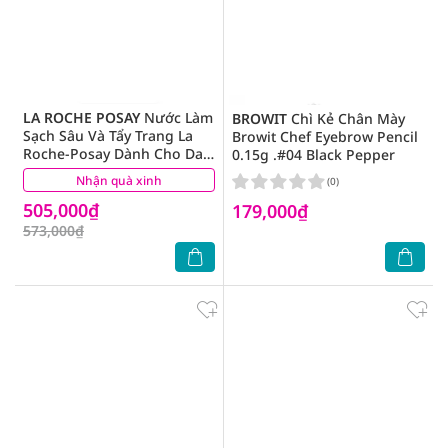
LA ROCHE POSAY
Nước Làm
BROWIT
Chì Kẻ Chân Mày
Sạch Sâu Và Tẩy Trang La
Browit Chef Eyebrow Pencil
Roche-Posay Dành Cho Da
0.15g .#04 Black Pepper
Dầu Nhạy Cảm 400ml
Nhận quà xinh
(31)
(0)
505,000₫
179,000₫
573,000₫