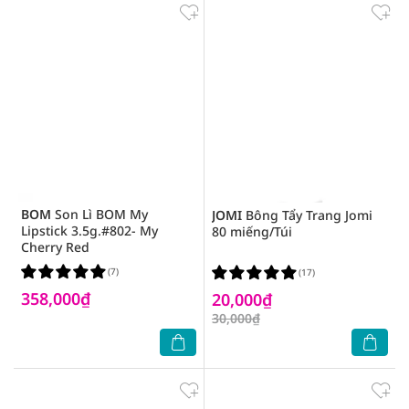
BOM
Son Lì BOM My
JOMI
Bông Tẩy Trang Jomi
Lipstick 3.5g.#802- My
80 miếng/Túi
Cherry Red
(7)
(17)
358,000₫
20,000₫
30,000₫