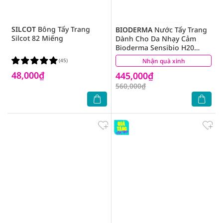
SILCOT
Bông Tẩy Trang
BIODERMA
Nước Tẩy Trang
Silcot 82 Miếng
Dành Cho Da Nhạy Cảm
Bioderma Sensibio H20
500ml
(45)
Nhận quà xinh
(93)
48,000₫
445,000₫
560,000₫