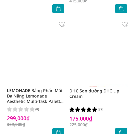
415,000₫
LEMONADE
Bảng Phấn Mắt
DHC
Son dưỡng DHC Lip
Đa Năng Lemonade
Cream
Aesthetic Multi-Task Palette
- Summer Veil 10.8g
(0)
(17)
299,000₫
175,000₫
369,000₫
225,000₫