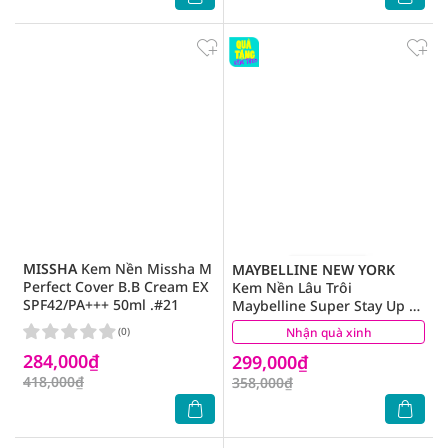
MISSHA
Kem Nền Missha M
MAYBELLINE NEW YORK
Perfect Cover B.B Cream EX
Kem Nền Lâu Trôi
SPF42/PA+++ 50ml .#21
Maybelline Super Stay Up To
30H Lumi-Matte Foundation
(0)
Nhận quà xinh
(1)
35ml .#111
284,000₫
299,000₫
418,000₫
358,000₫