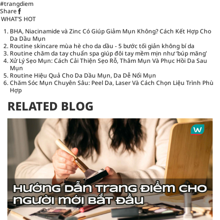
#trangdiem
Share
WHAT’S HOT
BHA, Niacinamide và Zinc Có Giúp Giảm Mụn Không? Cách Kết Hợp Cho
Da Dầu Mụn
Routine skincare mùa hè cho da dầu - 5 bước tối giản không bí da
Routine chăm da tay chuẩn spa giúp đôi tay mềm mịn như ‘búp măng’
Xử Lý Sẹo Mụn: Cách Cải Thiện Sẹo Rỗ, Thâm Mụn Và Phục Hồi Da Sau
Mụn
Routine Hiệu Quả Cho Da Dầu Mụn, Da Dễ Nổi Mụn
Chăm Sóc Mụn Chuyên Sâu: Peel Da, Laser Và Cách Chọn Liệu Trình Phù
Hợp
RELATED BLOG