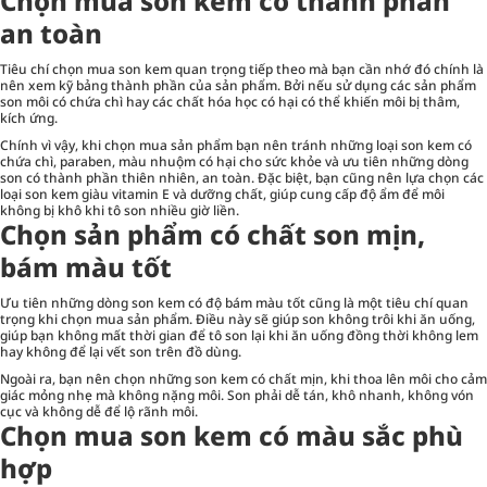
Chọn mua son kem có thành phần
an toàn
Tiêu chí chọn mua son kem quan trọng tiếp theo mà bạn cần nhớ đó chính là
nên xem kỹ bảng thành phần của sản phẩm. Bởi nếu sử dụng các sản phẩm
son môi có chứa chì hay các chất hóa học có hại có thể khiến môi bị thâm,
kích ứng.
Chính vì vậy, khi chọn mua sản phẩm bạn nên tránh những loại son kem có
chứa chì, paraben, màu nhuộm có hại cho sức khỏe và ưu tiên những dòng
son có thành phần thiên nhiên, an toàn. Đặc biệt, bạn cũng nên lựa chọn các
loại son kem giàu vitamin E và dưỡng chất, giúp cung cấp độ ẩm để môi
không bị khô khi tô son nhiều giờ liền.
Chọn sản phẩm có chất son mịn,
bám màu tốt
Ưu tiên những dòng son kem có độ bám màu tốt cũng là một tiêu chí quan
trọng khi chọn mua sản phẩm. Điều này sẽ giúp son không trôi khi ăn uống,
giúp bạn không mất thời gian để tô son lại khi ăn uống đồng thời không lem
hay không để lại vết son trên đồ dùng.
Ngoài ra, bạn nên chọn những son kem có chất mịn, khi thoa lên môi cho cảm
giác mỏng nhẹ mà không nặng môi. Son phải dễ tán, khô nhanh, không vón
cục và không dễ để lộ rãnh môi.
Chọn mua son kem có màu sắc phù
hợp