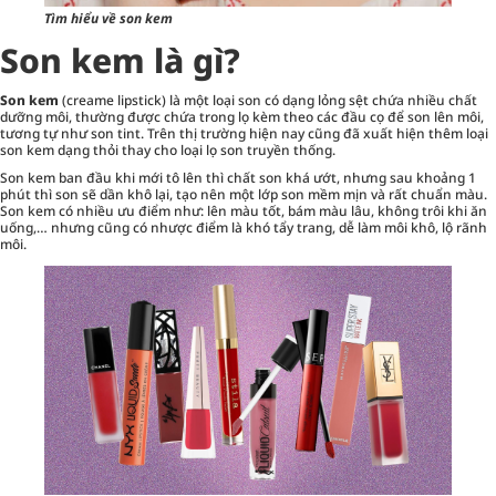
Tìm hiểu về son kem
Son kem là gì?
Son kem
(creame lipstick) là một loại son có dạng lỏng sệt chứa nhiều chất
dưỡng môi, thường được chứa trong lọ kèm theo các đầu cọ để son lên môi,
tương tự như
son tint
. Trên thị trường hiện nay cũng đã xuất hiện thêm loại
son kem dạng thỏi thay cho loại lọ son truyền thống.
Son kem ban đầu khi mới tô lên thì chất son khá ướt, nhưng sau khoảng 1
phút thì son sẽ dần khô lại, tạo nên một lớp son mềm mịn và rất chuẩn màu.
Son kem có nhiều ưu điểm như: lên màu tốt, bám màu lâu, không trôi khi ăn
uống,… nhưng cũng có nhược điểm là khó tẩy trang, dễ làm môi khô, lộ rãnh
môi.