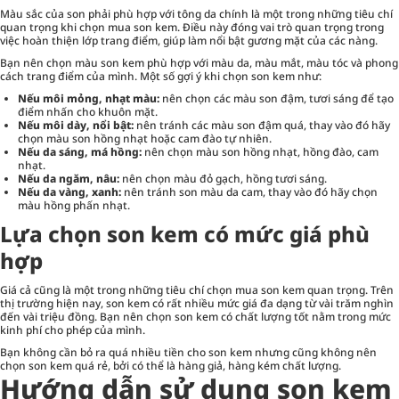
Màu sắc của son phải phù hợp với tông da chính là một trong những tiêu chí
quan trọng khi chọn mua son kem. Điều này đóng vai trò quan trọng trong
việc hoàn thiện lớp trang điểm, giúp làm nổi bật gương mặt của các nàng.
Bạn nên chọn màu son kem phù hợp với màu da, màu mắt, màu tóc và phong
cách trang điểm của mình. Một số gợi ý khi chọn son kem như:
Nếu môi mỏng, nhạt màu:
nên chọn các màu son đậm, tươi sáng để tạo
điểm nhấn cho khuôn mặt.
Nếu môi dày, nổi bật:
nên tránh các màu son đậm quá, thay vào đó hãy
chọn màu son hồng nhạt hoặc cam đào tự nhiên.
Nếu da sáng, má hồng:
nên chọn màu son hồng nhạt, hồng đào, cam
nhạt.
Nếu da ngăm, nâu:
nên chọn màu đỏ gạch, hồng tươi sáng.
Nếu da vàng, xanh:
nên tránh son màu da cam, thay vào đó hãy chọn
màu hồng phấn nhạt.
Lựa chọn son kem có mức giá phù
hợp
Giá cả cũng là một trong những tiêu chí chọn mua son kem quan trọng. Trên
thị trường hiện nay, son kem có rất nhiều mức giá đa dạng từ vài trăm nghìn
đến vài triệu đồng. Bạn nên chọn son kem có chất lượng tốt nằm trong mức
kinh phí cho phép của mình.
Bạn không cần bỏ ra quá nhiều tiền cho son kem nhưng cũng không nên
chọn son kem quá rẻ, bởi có thể là hàng giả, hàng kém chất lượng.
Hướng dẫn sử dụng son kem