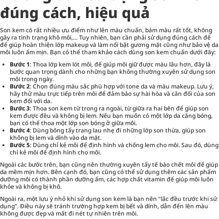
đúng cách, hiệu quả
Son kem có rất nhiều ưu điểm như lên màu chuẩn, bám màu rất tốt, không
gây ra tình trạng khô môi,… Tuy nhiên, bạn cần phải sử dụng đúng cách để
để giúp hoàn thiện lớp makeup và làm nổi bật gương mặt cũng như bảo vệ da
môi luôn ẩm mịn. Bạn có thể tham khảo cách dùng son kem chuẩn dưới đây:
Bước 1
: Thoa lớp kem lót môi, để giúp môi giữ được màu lâu hơn, đây là
bước quan trọng dành cho những bạn không thường xuyên sử dụng son
môi trong ngày.
Bước 2
: Chọn đúng màu sắc phù hợp với tone da và màu makeup. Lưu ý,
hãy thử màu trực tiếp trên môi để đảm bảo sự hài hòa và cân đối của son
kem đối với da.
Bước 3
: Thoa son kem từ trong ra ngoài, từ giữa ra hai bên để giúp son
kem được đều và không bị lem. Nếu bạn muốn có một lớp da căng bóng,
bạn có thể thoa một lớp son bóng ở giữa môi.
Bước 4
: Dùng bông tẩy trang lau nhẹ đi những lớp son thừa, giúp son
không bị lem và dính vào da mặt.
Bước 5
: Dùng chỉ kẻ môi để định hình và chống lem cho môi. Sau đó, dùng
chì kẻ môi để định hình cho môi.
Ngoài các bước trên, bạn cũng nên thường xuyên
tẩy tế bào chết môi
để giúp
da mềm mịn hơn. Bên cạnh đó, bạn cũng có thể sử dụng thêm các sản phẩm
dưỡng môi có thành phần dưỡng ẩm, các hợp chất vitamin để giúp môi luôn
khỏe và không bị khô.
Ngoài ra, một lưu ý nhỏ khi sử dụng son kem là bạn nên “lắc đều trước khi sử
dụng”. Điều này sẽ tránh trường hợp kem bị bết và dính, dẫn đến lên màu
không được đẹp và mất đi nét tự nhiên trên môi.