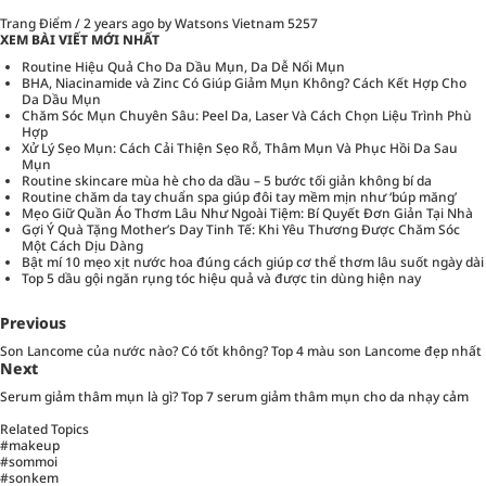
Trang Điểm
/
2 years ago
by Watsons Vietnam
5257
XEM BÀI VIẾT MỚI NHẤT
Routine Hiệu Quả Cho Da Dầu Mụn, Da Dễ Nổi Mụn
BHA, Niacinamide và Zinc Có Giúp Giảm Mụn Không? Cách Kết Hợp Cho
Da Dầu Mụn
Chăm Sóc Mụn Chuyên Sâu: Peel Da, Laser Và Cách Chọn Liệu Trình Phù
Hợp
Xử Lý Sẹo Mụn: Cách Cải Thiện Sẹo Rỗ, Thâm Mụn Và Phục Hồi Da Sau
Mụn
Routine skincare mùa hè cho da dầu – 5 bước tối giản không bí da
Routine chăm da tay chuẩn spa giúp đôi tay mềm mịn như ‘búp măng’
Mẹo Giữ Quần Áo Thơm Lâu Như Ngoài Tiệm: Bí Quyết Đơn Giản Tại Nhà
Gợi Ý Quà Tặng Mother’s Day Tinh Tế: Khi Yêu Thương Được Chăm Sóc
Một Cách Dịu Dàng
Bật mí 10 mẹo xịt nước hoa đúng cách giúp cơ thể thơm lâu suốt ngày dài
Top 5 dầu gội ngăn rụng tóc hiệu quả và được tin dùng hiện nay
Previous
Son Lancome của nước nào? Có tốt không? Top 4 màu son Lancome đẹp nhất
Next
Serum giảm thâm mụn là gì? Top 7 serum giảm thâm mụn cho da nhạy cảm
Related Topics
#makeup
#sommoi
#sonkem