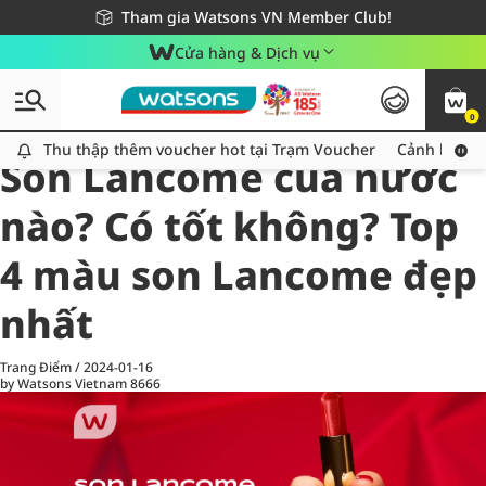
Giao hàng nhanh 24h - Áp dụng khu vực TP. Hồ Chí Minh
Miễn phí giao hàng cho đơn hàng từ 249,000Đ
Tham gia Watsons VN Member Club!
Cửa hàng & Dịch vụ
0
All
Chăm Sóc Cá Nhân
Ch
Thu thập thêm voucher hot tại Trạm Voucher
Thu thập thêm voucher hot tại Trạm Voucher
Cảnh báo An
Son Lancome của nước
nào? Có tốt không? Top
4 màu son Lancome đẹp
nhất
Trang Điểm
/
2024-01-16
by Watsons Vietnam
8666