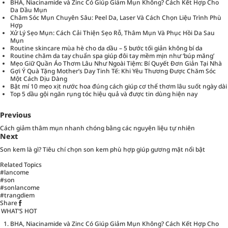
BHA, Niacinamide và Zinc Có Giúp Giảm Mụn Không? Cách Kết Hợp Cho
Da Dầu Mụn
Chăm Sóc Mụn Chuyên Sâu: Peel Da, Laser Và Cách Chọn Liệu Trình Phù
Hợp
Xử Lý Sẹo Mụn: Cách Cải Thiện Sẹo Rỗ, Thâm Mụn Và Phục Hồi Da Sau
Mụn
Routine skincare mùa hè cho da dầu – 5 bước tối giản không bí da
Routine chăm da tay chuẩn spa giúp đôi tay mềm mịn như ‘búp măng’
Mẹo Giữ Quần Áo Thơm Lâu Như Ngoài Tiệm: Bí Quyết Đơn Giản Tại Nhà
Gợi Ý Quà Tặng Mother’s Day Tinh Tế: Khi Yêu Thương Được Chăm Sóc
Một Cách Dịu Dàng
Bật mí 10 mẹo xịt nước hoa đúng cách giúp cơ thể thơm lâu suốt ngày dài
Top 5 dầu gội ngăn rụng tóc hiệu quả và được tin dùng hiện nay
Previous
Cách giảm thâm mụn nhanh chóng bằng các nguyên liệu tự nhiên
Next
Son kem là gì? Tiêu chí chọn son kem phù hợp giúp gương mặt nổi bật
Related Topics
#lancome
#son
#sonlancome
#trangdiem
Share
WHAT’S HOT
BHA, Niacinamide và Zinc Có Giúp Giảm Mụn Không? Cách Kết Hợp Cho