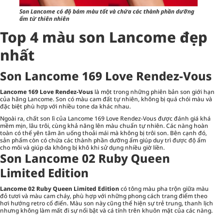
Son Lancome có độ bám màu tốt và chứa các thành phần dưỡng
ẩm từ thiên nhiên
Top 4 màu son Lancome đẹp
nhất
Son Lancome 169 Love Rendez-Vous
Lancome 169 Love Rendez-Vous
là một trong những phiên bản son giới hạn
của hãng Lancome. Son có màu cam đất tự nhiên, không bị quá chói màu và
đặc biệt phù hợp với nhiều tone da khác nhau.
Ngoài ra, chất son lì của Lancome 169 Love Rendez-Vous được đánh giá khá
mềm mịn, lâu trôi, cùng khả năng lên màu chuẩn tự nhiên. Các nàng hoàn
toàn có thể yên tâm ăn uống thoải mái mà không bị trôi son. Bên cạnh đó,
sản phẩm còn có chứa các thành phần dưỡng ẩm giúp duy trì được độ ẩm
cho môi và giúp da không bị khô khi sử dụng nhiều giờ liền.
Son Lancome 02 Ruby Queen
Limited Edition
Lancome 02 Ruby Queen Limited Edition
có tông màu pha trộn giữa màu
đỏ tươi và màu cam cháy, phù hợp với những phong cách trang điểm theo
hơi hướng retro cổ điển. Màu son này cũng thể hiện sự trẻ trung, thanh lịch
nhưng không làm mất đi sự nổi bật và cá tính trên khuôn mặt của các nàng.