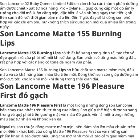
Son Lancome 02 Ruby Queen Limited Edition còn chứa các thành phần dưỡng
ẩm được chiết xuất từ hoa hồng, Pro – xylane,… giúp cung cấp một độ ẩm lý
tưởng cho đôi môi luôn căng mịn, đặc biệt là vào những ngày thời tiết lạnh.
Bên cạnh đó, với thời gian bám màu lên đến 7 giờ, đây sẽ là dòng son phù
hợp với các chị em phụ nữ không thích sử dụng son môi quá nhiều lần trong
ngày.
Son Lancome Matte 155 Burning
Lips
Lancome Matte 155 Burning Lips
có thiết kế sang trọng, tinh tế, tạo tên vẻ
đẹp quyến rũ của phái nữ mỗi khi sử dụng. Sản phẩm có tông màu hồng đất,
rất phù hợp với các nàng có tone da ngăm vừa phải.
Son Lancome Matte 155 Burning Lips sở hữu chất son matte mềm mịn, đều
màu và có khả năng bám màu lâu trên môi. Đồng thời son còn giúp dưỡng ẩm
môi cực tốt, kho lo khô môi khi dùng trong thời gian dài.
Son Lancome Matte 196 Pleasure
First đỏ gạch
Lancome Matte 196 Pleasure First
là một trong những dòng son Lancome
bán chạy của nhất trên thị trường của hãng. Son giúp thể hiện được sự sang
trọng và quý phái trên gương mặt với màu đỏ gạch, vốn là một trong những
màu sắc tự nhiên và không kén da.
Ngoài ra, son thuộc dòng matte mềm mịn, nên đảm bảo lên màu chuẩn trên
môi. Điểm khác biệt của dòng Matte 196 Pleasure First so với những sản
phẩm khác là tạo được hiệu ứng che mờ rãnh môi và tạo cảm giác mềm mịn