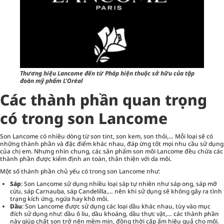
Thương hiệu Lancome đến từ Pháp hiện thuộc sở hữu của tập
đoàn mỹ phẩm L’Oréal
Các thành phần quan trọng
có trong son Lancome
Son Lancome có nhiều dòng từ son tint, son kem, son thỏi,… Mỗi loại sẽ có
những thành phần và đặc điểm khác nhau, đáp ứng tốt mọi nhu cầu sử dụng
của chị em. Nhưng nhìn chung, các sản phẩm son môi Lancome đều chứa các
thành phần được kiểm định an toàn, thân thiện với da môi.
Một số thành phần chủ yếu có trong son Lancome như:
Sáp
: Son Lancome sử dụng nhiều loại sáp tự nhiên như sáp ong, sáp mỡ
cừu, sáp Carnauba, sáp Candelilla,… nên khi sử dụng sẽ không gây ra tình
trạng kích ứng, ngứa hay khô môi.
Dầu
: Son Lancome được sử dụng các loại dầu khác nhau, tùy vào mục
đích sử dụng như: dầu ô liu, dầu khoáng, dầu thực vật,… các thành phần
này giúp chất son trở nên mềm mịn, đồng thời cấp ẩm hiệu quả cho môi.