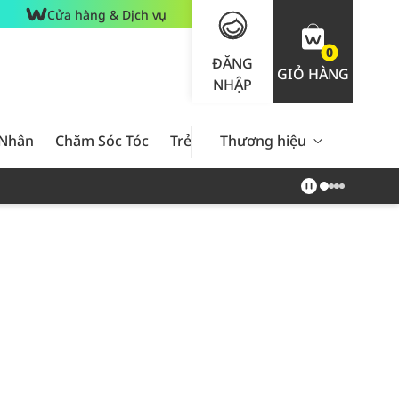
Cửa hàng & Dịch vụ
0
ĐĂNG
GIỎ HÀNG
NHẬP
 Nhân
Chăm Sóc Tóc
Trẻ Em
Thương hiệu
Nam Giới
Chăm Sóc 