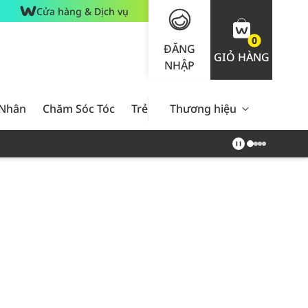
Cửa hàng & Dịch vụ
0
ĐĂNG
GIỎ HÀNG
NHẬP
 Nhân
Chăm Sóc Tóc
Trẻ Em
Thương hiệu
Nam Giới
Chăm Sóc 