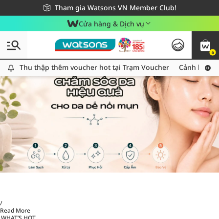
Giao hàng nhanh 24h - Áp dụng khu vực TP. Hồ Chí Minh
Miễn phí giao hàng cho đơn hàng từ 249,000Đ
Tham gia Watsons VN Member Club!
Cửa hàng & Dịch vụ
0
Thu thập thêm voucher hot tại Trạm Voucher
Thu thập thêm voucher hot tại Trạm Voucher
Cảnh báo An
/
Read More
WHAT’S HOT