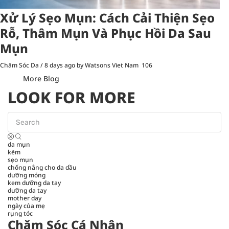
Xử Lý Sẹo Mụn: Cách Cải Thiện Sẹo
Rỗ, Thâm Mụn Và Phục Hồi Da Sau
Mụn
Chăm Sóc Da
/
8 days ago
by Watsons Viet Nam
106
More Blog
LOOK FOR MORE
da mụn
kẽm
sẹo mụn
chống nắng cho da dầu
dưỡng móng
kem dưỡng da tay
dưỡng da tay
mother day
ngày của mẹ
rụng tóc
Chăm Sóc Cá Nhân