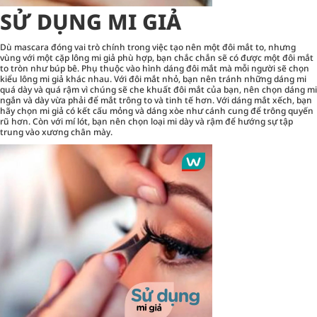
SỬ DỤNG MI GIẢ
Dù
mascara
đóng vai trò chính trong việc tạo nên một đôi mắt to, nhưng
vùng với một cặp lông mi giả phù hợp, bạn chắc chắn sẽ có được một đôi mắt
to tròn như búp bê. Phụ thuộc vào hình dáng đôi mắt mà mỗi người sẽ chọn
kiểu lông mi giả khác nhau. Với đôi mắt nhỏ, bạn nên tránh những dáng mi
quá dày và quá rậm vì chúng sẽ che khuất đôi mắt của bạn, nên chọn dáng mi
ngắn và dày vừa phải để mắt trông to và tinh tế hơn. Với dáng mắt xếch, bạn
hãy chọn mi giả có kết cấu mỏng và dáng xòe như cánh cung để trông quyến
rũ hơn. Còn với mí lót, bạn nên chọn loại mi dày và rậm để hướng sự tập
trung vào xương chân mày.