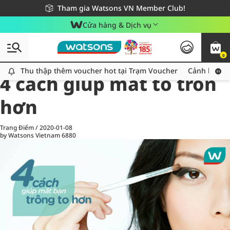
Giao hàng nhanh 24h - Áp dụng khu vực TP. Hồ Chí Minh
Miễn phí giao hàng cho đơn hàng từ 249,000Đ
Tham gia Watsons VN Member Club!
Cửa hàng & Dịch vụ
0
All
Chăm Sóc Cá Nhân
Ch
Thu thập thêm voucher hot tại Trạm Voucher
Thu thập thêm voucher hot tại Trạm Voucher
Cảnh báo An
4 cách giúp mắt to tròn
hơn
Trang Điểm
/
2020-01-08
by Watsons Vietnam
6880