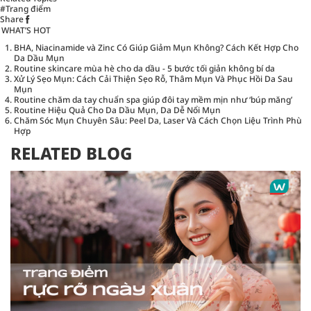
#Trang điểm
Share
WHAT’S HOT
BHA, Niacinamide và Zinc Có Giúp Giảm Mụn Không? Cách Kết Hợp Cho
Da Dầu Mụn
Routine skincare mùa hè cho da dầu - 5 bước tối giản không bí da
Xử Lý Sẹo Mụn: Cách Cải Thiện Sẹo Rỗ, Thâm Mụn Và Phục Hồi Da Sau
Mụn
Routine chăm da tay chuẩn spa giúp đôi tay mềm mịn như ‘búp măng’
Routine Hiệu Quả Cho Da Dầu Mụn, Da Dễ Nổi Mụn
Chăm Sóc Mụn Chuyên Sâu: Peel Da, Laser Và Cách Chọn Liệu Trình Phù
Hợp
RELATED BLOG