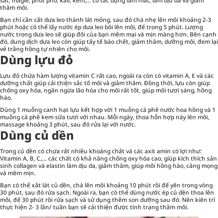
sắt, magie, phốt pho, kali, kẽm,… có tác dụng làm mát, làm dịu da và giảm
thâm môi.
Bạn chỉ cần cắt dưa leo thành lát mỏng, sau đó chà nhẹ lên môi khoảng 2-3
phút hoặc có thể lấy nước ép dưa leo bôi lên môi, để trong 5 phút. Lượng
nước trong dưa leo sẽ giúp đôi của bạn mềm mại và mịn màng hơn. Bên cạnh
đó, dung dịch dưa leo còn giúp tẩy tế bào chết, giảm thâm, dưỡng môi, đem lại
vẻ trắng hồng tự nhiên cho môi.
Dùng lựu đỏ
Lựu đỏ chứa hàm lượng vitamin C rất cao, ngoài ra còn có vitamin A, E và các
dưỡng chất giúp cải thiện sắc tố môi và giảm thâm. Đồng thời, lựu còn giúp
chống oxy hóa, ngăn ngừa lão hóa cho môi rất tốt, giúp môi tươi sáng, hồng
hào.
Dùng 1 muỗng canh hạt lựu kết hợp với 1 muỗng cà phê nước hoa hồng và 1
muỗng cà phê kem sữa tươi với nhau. Mỗi ngày, thoa hỗn hợp này lên môi,
massage khoảng 3 phút, sau đó rửa lại với nước.
Dùng củ dền
Trong củ dền có chứa rất nhiều khoáng chất và các axit amin có lợi như:
Vitamin A, B, C,… các chất có khả năng chống oxy hóa cao, giúp kích thích sản
sinh collagen và elastin làm dịu da, giảm thâm, giúp môi hồng hào, căng mọng
và mềm mịn.
Bạn có thể xắt lát củ dền, chà lên môi khoảng 10 phút rồi để yên trong vòng
30 phút, sau đó rửa sạch. Ngoài ra, bạn có thể dùng nước ép củ dền thoa lên
môi, để 30 phút rồi rửa sạch và sử dụng thêm son dưỡng sau đó. Nên kiên trì
thực hiện 2- 3 lần/ tuần bạn sẽ cải thiện được tình trạng thâm môi.