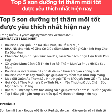
Top 5 son dưỡng trị thâm môi tốt
được yêu thích nhất hiện nay
Trang Điểm
/
3 years ago
by Watsons Vietnam
8255
XEM BÀI VIẾT MỚI NHẤT
Routine Hiệu Quả Cho Da Dầu Mụn, Da Dễ Nổi Mụn
BHA, Niacinamide và Zinc Có Giúp Giảm Mụn Không? Cách Kết Hợp Cho
Da Dầu Mụn
Chăm Sóc Mụn Chuyên Sâu: Peel Da, Laser Và Cách Chọn Liệu Trình Phù
Hợp
Xử Lý Sẹo Mụn: Cách Cải Thiện Sẹo Rỗ, Thâm Mụn Và Phục Hồi Da Sau
Mụn
Routine skincare mùa hè cho da dầu – 5 bước tối giản không bí da
Routine chăm da tay chuẩn spa giúp đôi tay mềm mịn như ‘búp măng’
Mẹo Giữ Quần Áo Thơm Lâu Như Ngoài Tiệm: Bí Quyết Đơn Giản Tại Nhà
Gợi Ý Quà Tặng Mother’s Day Tinh Tế: Khi Yêu Thương Được Chăm Sóc
Một Cách Dịu Dàng
Bật mí 10 mẹo xịt nước hoa đúng cách giúp cơ thể thơm lâu suốt ngày dài
Top 5 dầu gội ngăn rụng tóc hiệu quả và được tin dùng hiện nay
Previous
Son kem lì Black Rouge A06 Brick Red sắc đỏ gạch đầy quyến rũ và tinh tế