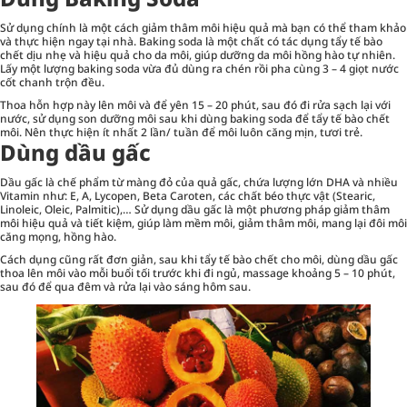
Sử dụng chính là một cách giảm thâm môi hiệu quả mà bạn có thể tham khảo
và thực hiện ngay tại nhà. Baking soda là một chất có tác dụng tẩy tế bào
chết dịu nhẹ và hiệu quả cho da môi, giúp dưỡng da môi hồng hào tự nhiên.
Lấy một lượng baking soda vừa đủ dùng ra chén rồi pha cùng 3 – 4 giọt nước
cốt chanh trộn đều.
Thoa hỗn hợp này lên môi và để yên 15 – 20 phút, sau đó đi rửa sạch lại với
nước, sử dụng son dưỡng môi sau khi dùng baking soda để tẩy tế bào chết
môi. Nên thực hiện ít nhất 2 lần/ tuần để môi luôn căng mịn, tươi trẻ.
Dùng dầu gấc
Dầu gấc là chế phẩm từ màng đỏ của quả gấc, chứa lượng lớn DHA và nhiều
Vitamin như: E, A, Lycopen, Beta Caroten, các chất béo thực vật (Stearic,
Linoleic, Oleic, Palmitic),… Sử dụng dầu gấc là một phương pháp giảm thâm
môi hiệu quả và tiết kiệm, giúp làm mềm môi, giảm thâm môi, mang lại đôi môi
căng mọng, hồng hào.
Cách dụng cũng rất đơn giản, sau khi tẩy tế bào chết cho môi, dùng dầu gấc
thoa lên môi vào mỗi buổi tối trước khi đi ngủ, massage khoảng 5 – 10 phút,
sau đó để qua đêm và rửa lại vào sáng hôm sau.