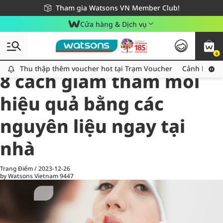
Giao hàng nhanh 24h - Áp dụng khu vực TP. Hồ Chí Minh
Miễn phí giao hàng cho đơn hàng từ 249,000Đ
Tham gia Watsons VN Member Club!
Cửa hàng & Dịch vụ
0
All
Chăm Sóc Cá Nhân
Ch
Thu thập thêm voucher hot tại Trạm Voucher
Thu thập thêm voucher hot tại Trạm Voucher
Cảnh báo An
8 cách giảm thâm môi
hiệu quả bằng các
nguyên liệu ngay tại
nhà
Trang Điểm
/
2023-12-26
by Watsons Vietnam
9447