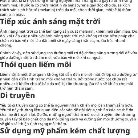
Hút thuốc lá là một trong những nguyên nhân hàng đầu gây ra tình trạng
thâm môi. Thuốc lá có chứa nicotin và benzpyrene gây độc cho da, sẽ kích
thích sản sinh hắc tố (melanin) trên da môi, theo thời gian, môi sẽ bị thâm
sạm, xỉn màu.
Tiếp xúc ánh sáng mặt trời
Ánh nắng mặt trời có thể làm tăng sản xuất melanin, khiến môi sẫm màu. Do
đó, khi tiếp xúc nhiều với ánh nắng mặt trời mà không có các biện pháp che
chắn và bảo vệ môi, lâu dần môi sẽ ngày càng thâm sạm, lão hóa nhanh
chóng.
Chính vì vậy, nên sử dụng son dưỡng môi có độ chống nắng tương đối để vừa
giúp dưỡng môi,
trị thâm môi
, vừa bảo vệ môi khi ra ngoài.
Thói quen liếm môi
Liếm môi là một thói quen không tốt dẫn đến môi sẽ mất đi lớp dầu dưỡng tự
nhiên dẫn đến tình trạng môi khô và thâm. Bởi trong nước bọt chứa rất
nhiều axit khiến cho tế bào da môi bị tổn thương, lâu dần sẽ khiến cho môi
trở nên thâm sạm.
Di truyền
Yếu tố di truyền cũng có thể là nguyên nhân khiến môi bạn thâm sẫm hơn.
Yếu tố này thường liên quan đến các vấn đề nội tiết tự nhiên của cơ thể do
cha mẹ di truyền lại. Do đó, những người thâm môi do di truyền nên thường
xuyên tẩy tế bào chết cho da môi đúng cách và dưỡng ẩm môi thường xuyên
sẽ giúp cải thiện tình trạng môi thâm.
Sử dụng mỹ phẩm kém chất lượng