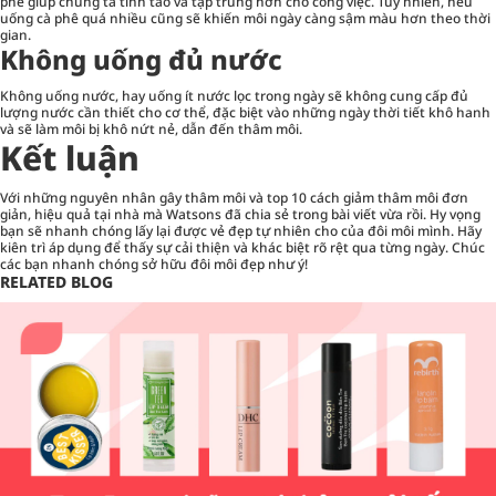
phê giúp chúng ta tỉnh táo và tập trung hơn cho công việc. Tuy nhiên, nếu
uống cà phê quá nhiều cũng sẽ khiến môi ngày càng sậm màu hơn theo thời
gian.
Không uống đủ nước
Không uống nước, hay uống ít nước lọc trong ngày sẽ không cung cấp đủ
lượng nước cần thiết cho cơ thể, đặc biệt vào những ngày thời tiết khô hanh
và sẽ làm môi bị khô nứt nẻ, dẫn đến thâm môi.
Kết luận
Với những nguyên nhân gây thâm môi và
top 10 cách giảm thâm môi đơn
giản
, hiệu quả tại nhà mà Watsons đã chia sẻ trong bài viết vừa rồi. Hy vọng
bạn sẽ nhanh chóng lấy lại được vẻ đẹp tự nhiên cho của đôi môi mình. Hãy
kiên trì áp dụng để thấy sự cải thiện và khác biệt rõ rệt qua từng ngày. Chúc
các bạn nhanh chóng sở hữu đôi môi đẹp như ý!
RELATED BLOG