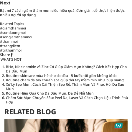
Next
Bật mí 7 cách giảm thâm mụn siêu hiệu quả, đơn giản, dễ thực hiện được
nhiều người áp dụng
Related Topics
#giamthammoi
#sonduongmoi
#songiamthammoi
#thammoi
#trangdiem
#trithammoi
Share
WHAT’S HOT
BHA, Niacinamide và Zinc Có Giúp Giảm Mụn Không? Cách Kết Hợp Cho
Da Dầu Mụn
Routine skincare mùa hè cho da dầu - 5 bước tối giản không bí da
Routine chăm da tay chuẩn spa giúp đôi tay mềm mịn như ‘búp măng’
Xử Lý Sẹo Mụn: Cách Cải Thiện Sẹo Rỗ, Thâm Mụn Và Phục Hồi Da Sau
Mụn
Routine Hiệu Quả Cho Da Dầu Mụn, Da Dễ Nổi Mụn
Chăm Sóc Mụn Chuyên Sâu: Peel Da, Laser Và Cách Chọn Liệu Trình Phù
Hợp
RELATED BLOG