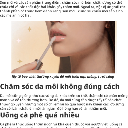
Son môi và các sản phẩm
trang điểm
, chăm sóc môi kém chất lượng có thể
chứa chì và các chất độc hại khác, gây thâm môi. Ngoài ra, việc dị ứng với các
thành phần có trong kem đánh răng, son môi…cũng sẽ khiến môi sản sinh
các melanin có hại.
Tẩy tế bào chết thường xuyên để môi luôn mịn màng, tươi sáng
Chăm sóc da môi không đúng cách
Da môi cũng giống như các vùng da khác trên cơ thể, thậm chí có phần mỏng
manh và dễ tổn thương hơn. Do đó, da môi cũng cần được tẩy tế bào chết
thường xuyên nhưng một số chị em lại bỏ qua bước này khiến các lớp sừng
cằn cỗi bám chặt lên môi làm giảm độ hồng hào và làm thâm môi.
Uống cà phê quá nhiều
Cà phê là thức uống thơm ngon và khá quen thuộc với người Việt, uống cà