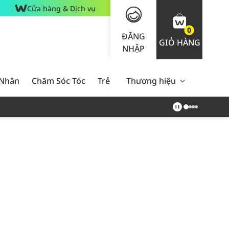
Cửa hàng & Dịch vụ
0
ĐĂNG
GIỎ HÀNG
NHẬP
 Nhân
Chăm Sóc Tóc
Trẻ Em
Thương hiệu
Nam Giới
Chăm Sóc 