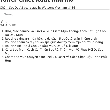
Chăm Sóc Da
/
3 years ago
by Watsons Vietnam
3186
WHAT’S HOT
BHA, Niacinamide và Zinc Có Giúp Giảm Mụn Không? Cách Kết Hợp Cho
Da Dầu Mụn
Routine skincare mùa hè cho da dầu - 5 bước tối giản không bí da
Routine chăm da tay chuẩn spa giúp đôi tay mềm mịn như ‘búp măng’
Routine Hiệu Quả Cho Da Dầu Mụn, Da Dễ Nổi Mụn
Xử Lý Sẹo Mụn: Cách Cải Thiện Sẹo Rỗ, Thâm Mụn Và Phục Hồi Da Sau
Mụn
Chăm Sóc Mụn Chuyên Sâu: Peel Da, Laser Và Cách Chọn Liệu Trình Phù
Hợp