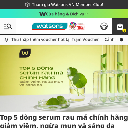
Giao hàng nhanh 24h - Áp dụng khu vực TP. Hồ Chí Minh
Miễn phí giao hàng cho đơn hàng từ 249,000Đ
Tham gia Watsons VN Member Club!
Cửa hàng & Dịch vụ
0
Tag:
rauma
5 item(s) found
Thu thập thêm voucher hot tại Trạm Voucher
Thu thập thêm voucher hot tại Trạm Voucher
Cảnh báo An
Top 5 dòng serum rau má chính hãng
giảm viêm, ngừa mụn và sáng da