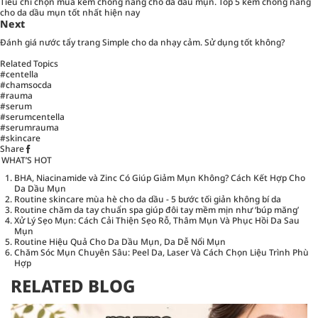
Tiêu chí chọn mua kem chống nắng cho da dầu mụn. Top 5 kem chống nắng
cho da dầu mụn tốt nhất hiện nay
Next
Đánh giá nước tẩy trang Simple cho da nhạy cảm. Sử dụng tốt không?
Related Topics
#centella
#chamsocda
#rauma
#serum
#serumcentella
#serumrauma
#skincare
Share
WHAT’S HOT
BHA, Niacinamide và Zinc Có Giúp Giảm Mụn Không? Cách Kết Hợp Cho
Da Dầu Mụn
Routine skincare mùa hè cho da dầu - 5 bước tối giản không bí da
Routine chăm da tay chuẩn spa giúp đôi tay mềm mịn như ‘búp măng’
Xử Lý Sẹo Mụn: Cách Cải Thiện Sẹo Rỗ, Thâm Mụn Và Phục Hồi Da Sau
Mụn
Routine Hiệu Quả Cho Da Dầu Mụn, Da Dễ Nổi Mụn
Chăm Sóc Mụn Chuyên Sâu: Peel Da, Laser Và Cách Chọn Liệu Trình Phù
Hợp
RELATED BLOG