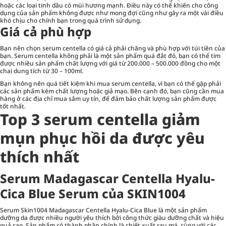
hoặc các loại tinh dầu có mùi hương mạnh. Điều này có thể khiến cho công
dụng của sản phẩm không được như mong đợi cũng như gây ra một vài điều
khó chịu cho chính bạn trong quá trình sử dụng.
Giá cả phù hợp
Bạn nên chọn serum centella có giá cả phải chăng và phù hợp với túi tiền của
bạn. Serum centella không phải là một sản phẩm quá đắt đỏ, bạn có thể tìm
được nhiều sản phẩm chất lượng với giá từ 200.000 – 500.000 đồng cho một
chai dung tích từ 30 – 100ml.
Bạn không nên quá tiết kiệm khi mua serum centella, vì bạn có thể gặp phải
các sản phẩm kém chất lượng hoặc giả mạo. Bên cạnh đó, bạn cũng cần mua
hàng ở các địa chỉ mua sắm uy tín, để đảm bảo chất lượng sản phẩm được
tốt nhất.
Top 3 serum centella giảm
mụn phục hồi da được yêu
thích nhất
Serum Madagascar Centella Hyalu-
Cica Blue Serum của SKIN1004
Serum Skin1004 Madagascar Centella Hyalu-Cica Blue là một sản phẩm
dưỡng da được nhiều người yêu thích bởi công thức giàu dưỡng chất và hiệu
quả cao. Sản phẩm có thành phần chính là chiết xuất rau má, cùng với các