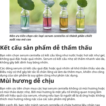
Nên ưu tiên chọn các loại serum centella có thành phần chiết
xuất rau má cao
Kết cấu sản phẩm dễ thẩm thấu
Bạn nên chọn serum centella có kết cấu lỏng như nước hoặc hơi sệt như gel,
không quá đặc hoặc quá nhờn. Serum có kết cấu nhẹ sẽ thấm nhanh vào da,
không gây bết dính hay bóng nhờn.
Các dòng serum có kết cấu quá đặc hoặc quá nhờn sẽ khó thẩm thấu vào da.
Điều này có thể gây bít tắc lỗ chân lông và làm da thêm mụn, khiến cho công
dụng của sản phẩm bị suy giảm cũng như phản tác dụng.
Mùi hương dễ chịu
Bạn nên ưu tiên chọn mua các loại serum centella không có mùi hương hoặc
có mùi thảo dược nhẹ. Bởi mùi hương là một yếu tố không quan trọng lắm
đối với hiệu quả của serum, nhưng nếu bạn là người dễ bị dị ứng hoặc không
thích mùi hương nồng nặc của các sản phẩm mỹ phẩm.
Bên cạnh đó, bạn nên tránh serum centella có chứa hương liệu nhân tạo