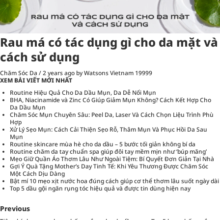
Rau má có tác dụng gì cho da mặt và
cách sử dụng
Chăm Sóc Da
/
2 years ago
by Watsons Vietnam
19999
XEM BÀI VIẾT MỚI NHẤT
Routine Hiệu Quả Cho Da Dầu Mụn, Da Dễ Nổi Mụn
BHA, Niacinamide và Zinc Có Giúp Giảm Mụn Không? Cách Kết Hợp Cho
Da Dầu Mụn
Chăm Sóc Mụn Chuyên Sâu: Peel Da, Laser Và Cách Chọn Liệu Trình Phù
Hợp
Xử Lý Sẹo Mụn: Cách Cải Thiện Sẹo Rỗ, Thâm Mụn Và Phục Hồi Da Sau
Mụn
Routine skincare mùa hè cho da dầu – 5 bước tối giản không bí da
Routine chăm da tay chuẩn spa giúp đôi tay mềm mịn như ‘búp măng’
Mẹo Giữ Quần Áo Thơm Lâu Như Ngoài Tiệm: Bí Quyết Đơn Giản Tại Nhà
Gợi Ý Quà Tặng Mother’s Day Tinh Tế: Khi Yêu Thương Được Chăm Sóc
Một Cách Dịu Dàng
Bật mí 10 mẹo xịt nước hoa đúng cách giúp cơ thể thơm lâu suốt ngày dài
Top 5 dầu gội ngăn rụng tóc hiệu quả và được tin dùng hiện nay
Previous