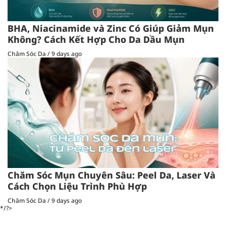
BHA, Niacinamide và Zinc Có Giúp Giảm Mụn
Không? Cách Kết Hợp Cho Da Dầu Mụn
Chăm Sóc Da
/
9 days ago
Chăm Sóc Mụn Chuyên Sâu: Peel Da, Laser Và
Cách Chọn Liệu Trình Phù Hợp
Chăm Sóc Da
/
9 days ago
*/?>