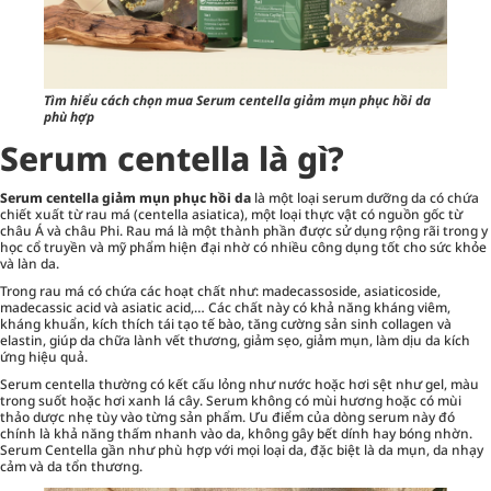
Tìm hiểu cách chọn mua Serum centella giảm mụn phục hồi da
phù hợp
Serum centella là gì?
Serum centella giảm mụn phục hồi da
là một loại
serum dưỡng da
có chứa
chiết xuất từ rau má (centella asiatica), một loại thực vật có nguồn gốc từ
châu Á và châu Phi. Rau má là một thành phần được sử dụng rộng rãi trong y
học cổ truyền và mỹ phẩm hiện đại nhờ có nhiều công dụng tốt cho sức khỏe
và làn da.
Trong rau má có chứa các hoạt chất như: madecassoside, asiaticoside,
madecassic acid và asiatic acid,… Các chất này có khả năng kháng viêm,
kháng khuẩn, kích thích tái tạo tế bào, tăng cường sản sinh collagen và
elastin, giúp da chữa lành vết thương, giảm sẹo, giảm mụn, làm dịu da kích
ứng hiệu quả.
Serum centella thường có kết cấu lỏng như nước hoặc hơi sệt như gel, màu
trong suốt hoặc hơi xanh lá cây. Serum không có mùi hương hoặc có mùi
thảo dược nhẹ tùy vào từng sản phẩm. Ưu điểm của dòng serum này đó
chính là khả năng thấm nhanh vào da, không gây bết dính hay bóng nhờn.
Serum Centella gần như phù hợp với mọi loại da, đặc biệt là da mụn, da nhạy
cảm và da tổn thương.