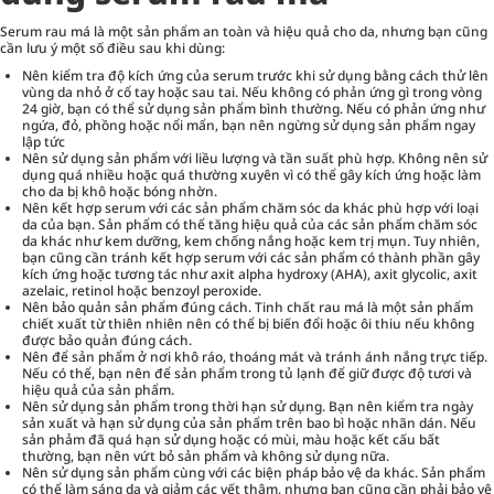
Serum rau má là một sản phẩm an toàn và hiệu quả cho da, nhưng bạn cũng
cần lưu ý một số điều sau khi dùng:
Nên kiểm tra độ kích ứng của serum trước khi sử dụng bằng cách thử lên
vùng da nhỏ ở cổ tay hoặc sau tai. Nếu không có phản ứng gì trong vòng
24 giờ, bạn có thể sử dụng sản phẩm bình thường. Nếu có phản ứng như
ngứa, đỏ, phồng hoặc nổi mẩn, bạn nên ngừng sử dụng sản phẩm ngay
lập tức
Nên sử dụng sản phẩm với liều lượng và tần suất phù hợp. Không nên sử
dụng quá nhiều hoặc quá thường xuyên vì có thể gây kích ứng hoặc làm
cho da bị khô hoặc bóng nhờn.
Nên kết hợp serum với các sản phẩm chăm sóc da khác phù hợp với loại
da của bạn. Sản phẩm có thể tăng hiệu quả của các sản phẩm chăm sóc
da khác như kem dưỡng, kem chống nắng hoặc kem trị mụn. Tuy nhiên,
bạn cũng cần tránh kết hợp serum với các sản phẩm có thành phần gây
kích ứng hoặc tương tác như axit alpha hydroxy (AHA), axit glycolic, axit
azelaic, retinol hoặc benzoyl peroxide.
Nên bảo quản sản phẩm đúng cách. Tinh chất rau má là một sản phẩm
chiết xuất từ thiên nhiên nên có thể bị biến đổi hoặc ôi thiu nếu không
được bảo quản đúng cách.
Nên để sản phẩm ở nơi khô ráo, thoáng mát và tránh ánh nắng trực tiếp.
Nếu có thể, bạn nên để sản phẩm trong tủ lạnh để giữ được độ tươi và
hiệu quả của sản phẩm.
Nên sử dụng sản phẩm trong thời hạn sử dụng. Bạn nên kiểm tra ngày
sản xuất và hạn sử dụng của sản phẩm trên bao bì hoặc nhãn dán. Nếu
sản phảm đã quá hạn sử dụng hoặc có mùi, màu hoặc kết cấu bất
thường, bạn nên vứt bỏ sản phẩm và không sử dụng nữa.
Nên sử dụng sản phẩm cùng với các biện pháp bảo vệ da khác. Sản phẩm
có thể làm sáng da và giảm các vết thâm, nhưng bạn cũng cần phải bảo vệ