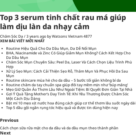
Top 3 serum tinh chất rau má giúp
làm dịu làn da nhạy cảm
Chăm Sóc Da
/
3 years ago
by Watsons Vietnam
4877
XEM BÀI VIẾT MỚI NHẤT
Routine Hiệu Quả Cho Da Dầu Mụn, Da Dễ Nổi Mụn
BHA, Niacinamide và Zinc Có Giúp Giảm Mụn Không? Cách Kết Hợp Cho
Da Dầu Mụn
Chăm Sóc Mụn Chuyên Sâu: Peel Da, Laser Và Cách Chọn Liệu Trình Phù
Hợp
Xử Lý Sẹo Mụn: Cách Cải Thiện Sẹo Rỗ, Thâm Mụn Và Phục Hồi Da Sau
Mụn
Routine skincare mùa hè cho da dầu – 5 bước tối giản không bí da
Routine chăm da tay chuẩn spa giúp đôi tay mềm mịn như ‘búp măng’
Mẹo Giữ Quần Áo Thơm Lâu Như Ngoài Tiệm: Bí Quyết Đơn Giản Tại Nhà
Gợi Ý Quà Tặng Mother’s Day Tinh Tế: Khi Yêu Thương Được Chăm Sóc
Một Cách Dịu Dàng
Bật mí 10 mẹo xịt nước hoa đúng cách giúp cơ thể thơm lâu suốt ngày dài
Top 5 dầu gội ngăn rụng tóc hiệu quả và được tin dùng hiện nay
Previous
Cách chọn sữa rửa mặt cho da dầu và da dầu mụn theo thành phần
Next