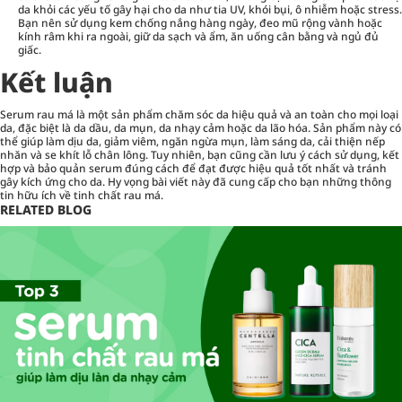
da khỏi các yếu tố gây hại cho da như tia UV, khói bụi, ô nhiễm hoặc stress.
Bạn nên sử dụng kem chống nắng hàng ngày, đeo mũ rộng vành hoặc
kính râm khi ra ngoài, giữ da sạch và ẩm, ăn uống cân bằng và ngủ đủ
giấc.
Kết luận
Serum rau má là một sản phẩm chăm sóc da hiệu quả và an toàn cho mọi loại
da, đặc biệt là da dầu, da mụn, da nhạy cảm hoặc da lão hóa. Sản phẩm này có
thể giúp làm dịu da, giảm viêm, ngăn ngừa mụn, làm sáng da, cải thiện nếp
nhăn và se khít lỗ chân lông. Tuy nhiên, bạn cũng cần lưu ý cách sử dụng, kết
hợp và bảo quản serum đúng cách để đạt được hiệu quả tốt nhất và tránh
gây kích ứng cho da. Hy vọng bài viết này đã cung cấp cho bạn những thông
tin hữu ích về tinh chất rau má.
RELATED BLOG