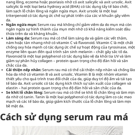
nang lông, eczema hoặc psoriasis nhờ có axit salicylic và axit ursolic. Axit
salicylic là một loại beta hydroxy acid (BHA) có tác dụng tẩy tế bào chết,
làm sạch lỗ chân lông và ngăn ngừa mụn. Axit ursolic là một loại
triterpenoid có tác dụng ức chế sự phát triển của các vi khuẩn gây viêm
da.
Ngăn ngừa mụn:
Serum rau má không chỉ giảm viêm da do mụn mà còn
ngăn ngừa sự hình thành của mụn mới nhờ có khả năng kiểm soát dầu
thừa trên da và kháng khuẩn.
Làm sáng da:
Serum rau má có thể làm sáng da và giảm các vết thâm,
nám hoặc tàn nhang nhờ có vitamin C và flavonoid. Vitamin C là một chất
chống oxy hóa mạnh có tác dụng ức chế sự hoạt động của tyrosinase, một
enzyme liên quan đến quá trình sản sinh melanin – chất gây sắc tố da.
Flavonoid là một loại polyphenol có tác dụng bảo vệ da khỏi tia UV và làm
giảm sự phân hủy collagen – protein quan trọng cho độ đàn hồi và săn
chắc của da.
Cải thiện nếp nhăn:
Serum rau má có thể cải thiện nếp nhăn và chống lão
hóa da nhờ có vitamin B và axit ursolic. Vitamin B là một nhóm vitamin
thiết yếu cho quá trình trao đổi chất của da, giúp duy trì độ ẩm và tái tạo
tế bào da. Axit ursolic có tác dụng kích thích sự sản xuất của collagen và
elastin – hai protein quan trọng cho độ đàn hồi và săn chắc của da.
Se khít lỗ chân lông:
Serum rau má có thể se khít lỗ chân lông và làm mịn
da nhờ có tanin. Tanin là một loại polyphenol có tác dụng làm co các mao
mạch và các tế bào da, giúp giảm kích thước của lỗ chân lông và làm mịn
bề mặt da.
Cách sử dụng serum rau má