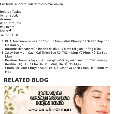
Các bước skincare ban đêm cho mọi loại da
Related Topics
#chamsocda
#rauma
#serumrauma
#skincare
Share
WHAT’S HOT
BHA, Niacinamide và Zinc Có Giúp Giảm Mụn Không? Cách Kết Hợp Cho
Da Dầu Mụn
Routine skincare mùa hè cho da dầu - 5 bước tối giản không bí da
Xử Lý Sẹo Mụn: Cách Cải Thiện Sẹo Rỗ, Thâm Mụn Và Phục Hồi Da Sau
Mụn
Routine chăm da tay chuẩn spa giúp đôi tay mềm mịn như ‘búp măng’
Routine Hiệu Quả Cho Da Dầu Mụn, Da Dễ Nổi Mụn
Chăm Sóc Mụn Chuyên Sâu: Peel Da, Laser Và Cách Chọn Liệu Trình Phù
Hợp
RELATED BLOG