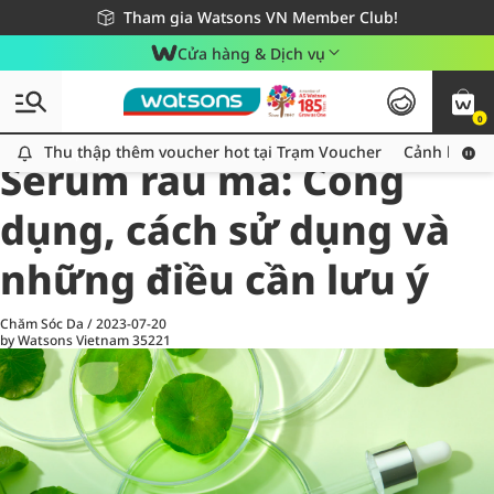
Giao hàng nhanh 24h - Áp dụng khu vực TP. Hồ Chí Minh
Miễn phí giao hàng cho đơn hàng từ 249,000Đ
Tham gia Watsons VN Member Club!
Cửa hàng & Dịch vụ
0
All
Chăm Sóc Cá Nhân
Ch
Thu thập thêm voucher hot tại Trạm Voucher
Thu thập thêm voucher hot tại Trạm Voucher
Cảnh báo An
Serum rau má: Công
dụng, cách sử dụng và
những điều cần lưu ý
Chăm Sóc Da
/
2023-07-20
by Watsons Vietnam
35221