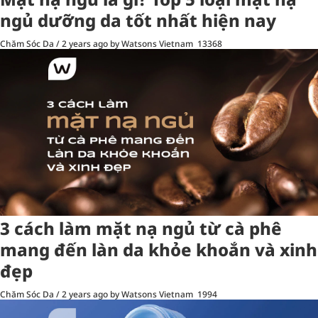
ngủ dưỡng da tốt nhất hiện nay
Chăm Sóc Da
/
2 years ago
by Watsons Vietnam
13368
3 cách làm mặt nạ ngủ từ cà phê
mang đến làn da khỏe khoắn và xinh
đẹp
Chăm Sóc Da
/
2 years ago
by Watsons Vietnam
1994