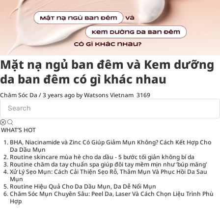
Mặt nạ ngủ ban đêm và Kem dưỡng
da ban đêm có gì khác nhau
Chăm Sóc Da
/
3 years ago
by Watsons Vietnam
3169
WHAT’S HOT
BHA, Niacinamide và Zinc Có Giúp Giảm Mụn Không? Cách Kết Hợp Cho
Da Dầu Mụn
Routine skincare mùa hè cho da dầu - 5 bước tối giản không bí da
Routine chăm da tay chuẩn spa giúp đôi tay mềm mịn như ‘búp măng’
Xử Lý Sẹo Mụn: Cách Cải Thiện Sẹo Rỗ, Thâm Mụn Và Phục Hồi Da Sau
Mụn
Routine Hiệu Quả Cho Da Dầu Mụn, Da Dễ Nổi Mụn
Chăm Sóc Mụn Chuyên Sâu: Peel Da, Laser Và Cách Chọn Liệu Trình Phù
Hợp