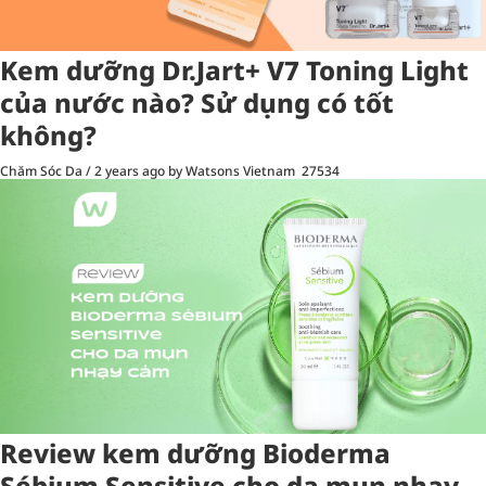
Kem dưỡng Dr.Jart+ V7 Toning Light
của nước nào? Sử dụng có tốt
không?
Chăm Sóc Da
/
2 years ago
by Watsons Vietnam
27534
Review kem dưỡng Bioderma
Sébium Sensitive cho da mụn nhạy