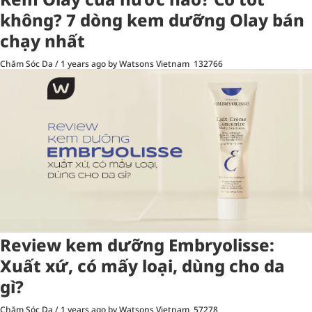
không? 7 dòng kem dưỡng Olay bán
chạy nhất
Chăm Sóc Da
/
1 years ago
by Watsons Vietnam
132766
Review kem dưỡng Embryolisse:
Xuất xứ, có mấy loại, dùng cho da
gì?
Chăm Sóc Da
/
1 years ago
by Watsons Vietnam
57278