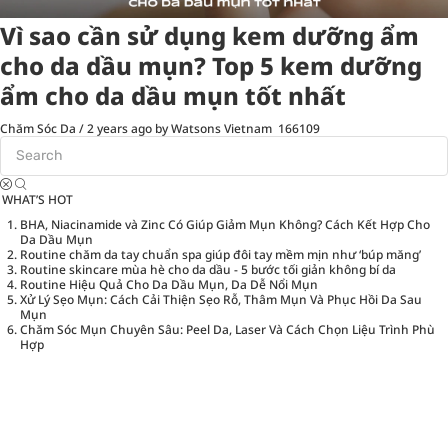
Vì sao cần sử dụng kem dưỡng ẩm
cho da dầu mụn? Top 5 kem dưỡng
ẩm cho da dầu mụn tốt nhất
Chăm Sóc Da
/
2 years ago
by Watsons Vietnam
166109
WHAT’S HOT
BHA, Niacinamide và Zinc Có Giúp Giảm Mụn Không? Cách Kết Hợp Cho
Da Dầu Mụn
Routine chăm da tay chuẩn spa giúp đôi tay mềm mịn như ‘búp măng’
Routine skincare mùa hè cho da dầu - 5 bước tối giản không bí da
Routine Hiệu Quả Cho Da Dầu Mụn, Da Dễ Nổi Mụn
Xử Lý Sẹo Mụn: Cách Cải Thiện Sẹo Rỗ, Thâm Mụn Và Phục Hồi Da Sau
Mụn
Chăm Sóc Mụn Chuyên Sâu: Peel Da, Laser Và Cách Chọn Liệu Trình Phù
Hợp