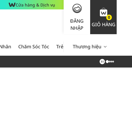
Cửa hàng & Dịch vụ
0
ĐĂNG
GIỎ HÀNG
NHẬP
 Nhân
Chăm Sóc Tóc
Trẻ Em
Thương hiệu
Nam Giới
Chăm Sóc 