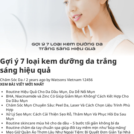
Gợi ý 7 loại kem dưỡng da trắng
sáng hiệu quả
Chăm Sóc Da
/
2 years ago
by Watsons Vietnam
12456
XEM BÀI VIẾT MỚI NHẤT
Routine Hiệu Quả Cho Da Dầu Mụn, Da Dễ Nổi Mụn
BHA, Niacinamide và Zinc Có Giúp Giảm Mụn Không? Cách Kết Hợp Cho
Da Dầu Mụn
Chăm Sóc Mụn Chuyên Sâu: Peel Da, Laser Và Cách Chọn Liệu Trình Phù
Hợp
Xử Lý Sẹo Mụn: Cách Cải Thiện Sẹo Rỗ, Thâm Mụn Và Phục Hồi Da Sau
Mụn
Routine skincare mùa hè cho da dầu – 5 bước tối giản không bí da
Routine chăm da tay chuẩn spa giúp đôi tay mềm mịn như ‘búp măng’
Mẹo Giữ Quần Áo Thơm Lâu Như Ngoài Tiệm: Bí Quyết Đơn Giản Tại Nhà