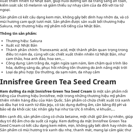
xuất thiên nhiên từ Nhật Bản, giúp nuôi dưỡng làn da trắng sáng an toàn,
kiểm soát sắc tố melanin và giảm thiểu sự nhạy cảm của da đối với tia tử
ngoại.
Sản phẩm có kết cấu dạng kem mịn, không gây bết dính hay nhờn da, và có
mùi hương cam quýt tươi mát. Sản phẩm được sản xuất bởi thương hiệu
Sakura, một thương hiệu mỹ phẩm nổi tiếng của Nhật Bản.
Thông tin sản phẩm:
Thương hiệu: Sakura
Xuất xứ: Nhật Bản
Thành phần chính: Tranexamic acid, một thành phần quan trọng trong
điều trị nám da, cùng với các chiết xuất thiên nhiên từ Nhật Bản, như
cam thảo, hoa anh đào, hoa sen,…
Công dụng: Làm trắng da, ngăn ngừa sạm nám, làm chậm quá trình lão
hóa, dưỡng sáng da, phục hồi những tổn thương do ánh nắng mặt trời
Loại da phù hợp: Da thường, da sạm nám, da nhạy cảm
Innisfree Green Tea Seed Cream
Kem dưỡng da mặt Innisfree Green Tea Seed Cream
là một sản phẩm nổi
tiếng của thương hiệu Innisfree, một trong những thương hiệu mỹ phẩm
thiên nhiên hàng đầu của Hàn Quốc. Sản phẩm có chứa chiết xuất trà xanh
và dầu hạt trà xanh từ đảo Jeju, có tác dụng dưỡng ẩm, cân bằng độ pH và
bảo vệ da khỏi các tác nhân gây hại như tia UV, ô nhiễm, vi khuẩn,…
Bên cạnh đó, sản phẩm cũng có chứa betaine, một chất giữ ẩm tự nhiên, giúp
duy trì độ ẩm cho da suốt cả ngày. Kem dưỡng da mặt Innisfree Green Tea
Seed Cream có kết cấu dạng kem mềm, mịn, không gây bết dính hay nhờn da.
Sản phẩm có mùi hương trà xanh dịu nhẹ, thanh mát, mang lại cảm giác thư