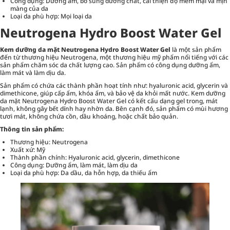
Công dụng: Dưỡng ẩm, bổ sung dưỡng chất, cải thiện độ mềm mại và mịn
màng của da
Loại da phù hợp: Mọi loại da
Neutrogena Hydro Boost Water Gel
Kem dưỡng da mặt Neutrogena Hydro Boost Water Gel
là một sản phẩm
đến từ thương hiệu Neutrogena, một thương hiệu mỹ phẩm nổi tiếng với các
sản phẩm chăm sóc da chất lượng cao. Sản phẩm có công dụng dưỡng ẩm,
làm mát và làm dịu da.
Sản phẩm có chứa các thành phần hoạt tính như: hyaluronic acid, glycerin và
dimethicone, giúp cấp ẩm, khóa ẩm, và bảo vệ da khỏi mất nước. Kem dưỡng
da mặt Neutrogena Hydro Boost Water Gel có kết cấu dạng gel trong, mát
lạnh, không gây bết dính hay nhờn da. Bên cạnh đó, sản phẩm có mùi hương
tươi mát, không chứa cồn, dầu khoáng, hoặc chất bảo quản.
Thông tin sản phẩm:
Thương hiệu: Neutrogena
Xuất xứ: Mỹ
Thành phần chính: Hyaluronic acid, glycerin, dimethicone
Công dụng: Dưỡng ẩm, làm mát, làm dịu da
Loại da phù hợp: Da dầu, da hỗn hợp, da thiếu ẩm