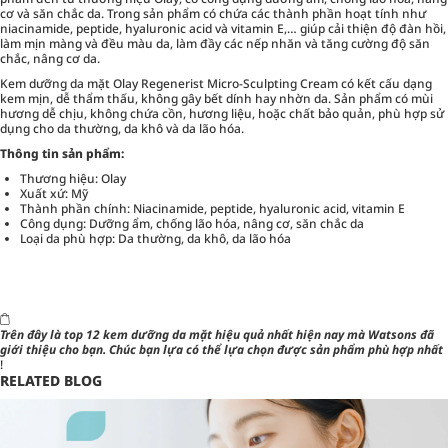
cơ và săn chắc da. Trong sản phẩm có chứa các thành phần hoạt tính như
niacinamide, peptide, hyaluronic acid và vitamin E,… giúp cải thiện độ đàn hồi,
làm mịn màng và đều màu da, làm đầy các nếp nhăn và tăng cường độ săn
chắc, nâng cơ da.
Kem dưỡng da mặt Olay Regenerist Micro-Sculpting Cream có kết cấu dạng
kem mịn, dễ thẩm thấu, không gây bết dính hay nhờn da. Sản phẩm có mùi
hương dễ chịu, không chứa cồn, hương liệu, hoặc chất bảo quản, phù hợp sử
dụng cho da thường, da khô và da lão hóa.
Thông tin sản phẩm:
Thương hiệu: Olay
Xuất xứ: Mỹ
Thành phần chính: Niacinamide, peptide, hyaluronic acid, vitamin E
Công dụng: Dưỡng ẩm, chống lão hóa, nâng cơ, săn chắc da
Loại da phù hợp: Da thường, da khô, da lão hóa
Trên đây là top 12 kem dưỡng da mặt hiệu quả nhất hiện nay mà
Watsons
đã
giới thiệu cho bạn. Chúc bạn lựa có thể lựa chọn được sản phẩm phù hợp nhất
!
RELATED BLOG