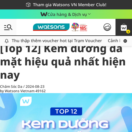
Giao hàng nhanh 24h - Áp dụng khu vực TP. Hồ Chí Minh
Miễn phí giao hàng cho đơn hàng từ 249,000Đ
Tham gia Watsons VN Member Club!
Cửa hàng & Dịch vụ
0
All
Chăm Sóc Cá Nhân
Ch
Thu thập thêm voucher hot tại Trạm Voucher
Thu thập thêm voucher hot tại Trạm Voucher
Cảnh báo An
[Top 12] Kem dưỡng da
mặt hiệu quả nhất hiện
nay
Chăm Sóc Da
/
2024-08-23
by Watsons Vietnam
49162