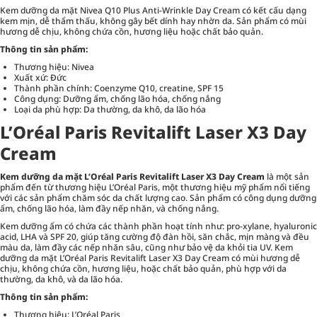
Kem dưỡng da mặt Nivea Q10 Plus Anti-Wrinkle Day Cream có kết cấu dạng
kem mịn, dễ thẩm thấu, không gây bết dính hay nhờn da. Sản phẩm có mùi
hương dễ chịu, không chứa cồn, hương liệu hoặc chất bảo quản.
Thông tin sản phẩm:
Thương hiệu: Nivea
Xuất xứ: Đức
Thành phần chính: Coenzyme Q10, creatine, SPF 15
Công dụng: Dưỡng ẩm, chống lão hóa, chống nắng
Loại da phù hợp: Da thường, da khô, da lão hóa
L’Oréal Paris Revitalift Laser X3 Day
Cream
Kem dưỡng da mặt L’Oréal Paris Revitalift Laser X3 Day Cream
là một sản
phẩm đến từ thương hiệu L’Oréal Paris, một thương hiệu mỹ phẩm nổi tiếng
với các sản phẩm chăm sóc da chất lượng cao. Sản phẩm có công dụng dưỡng
ẩm, chống lão hóa, làm đầy nếp nhăn, và chống nắng.
Kem dưỡng ẩm có chứa các thành phần hoạt tính như: pro-xylane, hyaluronic
acid, LHA và SPF 20, giúp tăng cường độ đàn hồi, săn chắc, mịn màng và đều
màu da, làm đầy các nếp nhăn sâu, cũng như bảo vệ da khỏi tia UV. Kem
dưỡng da mặt L’Oréal Paris Revitalift Laser X3 Day Cream có mùi hương dễ
chịu, không chứa cồn, hương liệu, hoặc chất bảo quản, phù hợp với da
thường, da khô, và da lão hóa.
Thông tin sản phẩm:
Thương hiệu: L’Oréal Paris