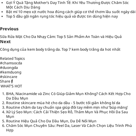
Gợi Ý Quà Tặng Mother’s Day Tinh Tế: Khi Yêu Thương Được Chăm Sóc
Một Cách Dịu Dàng
Bật mí 10 mẹo xịt nước hoa đúng cách giúp cơ thể thơm lâu suốt ngày dài
Top 5 dầu gội ngăn rụng tóc hiệu quả và được tin dùng hiện nay
Previous
Sữa Rửa Mặt Cho Da Nhạy Cảm: Top 5 Sản Phẩm An Toàn và Hiệu Quả
Next
Công dụng của kem body trắng da. Top 7 kem body trắng da hot nhất
Related Topics
#chamsocda
#duongda
#kemduong
#skincare
Share
WHAT’S HOT
BHA, Niacinamide và Zinc Có Giúp Giảm Mụn Không? Cách Kết Hợp Cho
Da Dầu Mụn
Routine skincare mùa hè cho da dầu - 5 bước tối giản không bí da
Routine chăm da tay chuẩn spa giúp đôi tay mềm mịn như ‘búp măng’
Xử Lý Sẹo Mụn: Cách Cải Thiện Sẹo Rỗ, Thâm Mụn Và Phục Hồi Da Sau
Mụn
Routine Hiệu Quả Cho Da Dầu Mụn, Da Dễ Nổi Mụn
Chăm Sóc Mụn Chuyên Sâu: Peel Da, Laser Và Cách Chọn Liệu Trình Phù
Hợp