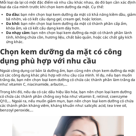
Mỗi loại da lại có một đặc điểm và nhu cầu khác nhau, do đó bạn cần xác định
loại da của mình trước khi chọn kem dưỡng da mặt. Cụ thể:
Da dầu:
bạn nên chọn loại kem dưỡng da mặt có khả năng kiềm dầu, giảm
bã nhờn, và có kết cấu dạng gel, cream gel, hoặc lotion.
Da khô:
bạn nên chọn loại kem dưỡng da mặt có thành phần cấp ẩm,
khóa ẩm, và có kết cấu dạng kem dày hơn.
Da nhạy cảm:
bạn nên chọn loại kem dưỡng da mặt có thành phần lành
tính, không chứa cồn, hương liệu, chất bảo quản, hoặc các chất gây kích
ứng khác.
Chọn kem dưỡng da mặt có công
dụng phù hợp với nhu cầu
Ngoài công dụng cơ bản là dưỡng ẩm, bạn cũng nên chọn kem dưỡng da mặt
có các công dụng khác phù hợp với nhu cầu của mình. Ví dụ, nếu bạn muốn
trắng da, bạn nên chọn loại kem dưỡng có chứa các thành phần làm trắng da
như: vitamin C, niacinamide, arbutin,…
Trong khi đó, nếu da có các dấu hiệu lão hóa, bạn nên chọn loại kem dưỡng
có chứa các thành phần chống oxy hóa như: vitamin E, retinol, coenzyme
Q10,… Ngoài ra, nếu muốn giảm mụn, bạn nên chọn loại kem dưỡng có chứa
các thành phần kháng viêm, kháng khuẩn như: salicylic acid, tea tree oil,
benzoyl peroxide,…