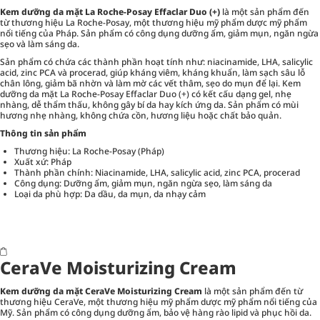
Kem dưỡng da mặt La Roche-Posay Effaclar Duo (+)
là một sản phẩm đến
từ thương hiệu La Roche-Posay, một thương hiệu mỹ phẩm dược mỹ phẩm
nổi tiếng của Pháp. Sản phẩm có công dụng dưỡng ẩm, giảm mụn, ngăn ngừa
sẹo và làm sáng da.
Sản phẩm có chứa các thành phần hoạt tính như: niacinamide, LHA, salicylic
acid, zinc PCA và procerad, giúp kháng viêm, kháng khuẩn, làm sạch sâu lỗ
chân lông, giảm bã nhờn và làm mờ các vết thâm, sẹo do mụn để lại. Kem
dưỡng da mặt La Roche-Posay Effaclar Duo (+) có kết cấu dạng gel, nhẹ
nhàng, dễ thẩm thấu, không gây bí da hay kích ứng da. Sản phẩm có mùi
hương nhẹ nhàng, không chứa cồn, hương liệu hoặc chất bảo quản.
Thông tin sản phẩm
Thương hiệu: La Roche-Posay (Pháp)
Xuất xứ: Pháp
Thành phần chính: Niacinamide, LHA, salicylic acid, zinc PCA, procerad
Công dụng: Dưỡng ẩm, giảm mụn, ngăn ngừa sẹo, làm sáng da
Loại da phù hợp: Da dầu, da mụn, da nhạy cảm
CeraVe Moisturizing Cream
Kem dưỡng da mặt CeraVe Moisturizing Cream
là một sản phẩm đến từ
thương hiệu CeraVe, một thương hiệu mỹ phẩm dược mỹ phẩm nổi tiếng của
Mỹ. Sản phẩm có công dụng dưỡng ẩm, bảo vệ hàng rào lipid và phục hồi da.