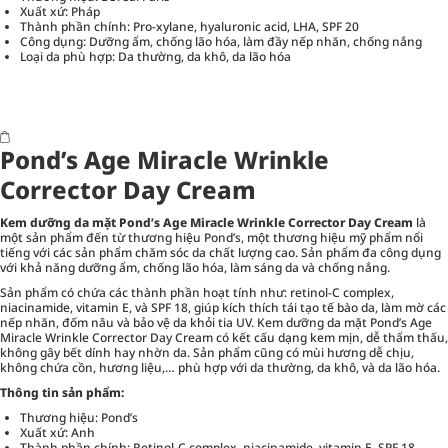
Xuất xứ: Pháp
Thành phần chính: Pro-xylane, hyaluronic acid, LHA, SPF 20
Công dụng: Dưỡng ẩm, chống lão hóa, làm đầy nếp nhăn, chống nắng
Loại da phù hợp: Da thường, da khô, da lão hóa
Pond’s Age Miracle Wrinkle
Corrector Day Cream
Kem dưỡng da mặt Pond’s Age Miracle Wrinkle Corrector Day Cream
là
một sản phẩm đến từ thương hiệu Pond’s, một thương hiệu mỹ phẩm nổi
tiếng với các sản phẩm chăm sóc da chất lượng cao. Sản phẩm đa công dụng
với khả năng dưỡng ẩm, chống lão hóa, làm sáng da và chống nắng.
Sản phẩm có chứa các thành phần hoạt tính như: retinol-C complex,
niacinamide, vitamin E, và SPF 18, giúp kích thích tái tạo tế bào da, làm mờ các
nếp nhăn, đốm nâu và bảo vệ da khỏi tia UV. Kem dưỡng da mặt Pond’s Age
Miracle Wrinkle Corrector Day Cream có kết cấu dạng kem mịn, dễ thẩm thấu,
không gây bết dính hay nhờn da. Sản phẩm cũng có mùi hương dễ chịu,
không chứa cồn, hương liệu,… phù hợp với da thường, da khô, và da lão hóa.
Thông tin sản phẩm:
Thương hiệu: Pond’s
Xuất xứ: Anh
Thành phần chính: Retinol-C complex, niacinamide, vitamin E, SPF 18